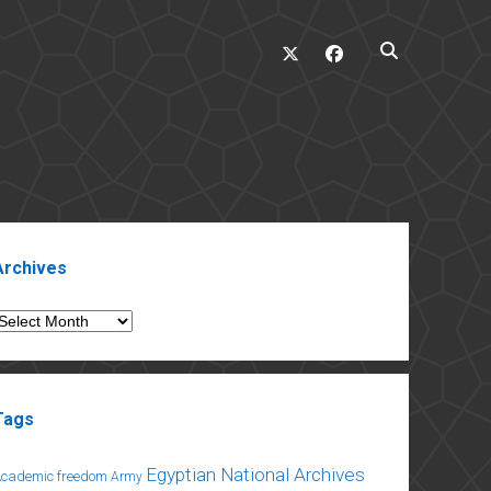
twitter
facebook
ebar
Archives
rchives
Tags
Egyptian National Archives
Academic freedom
Army