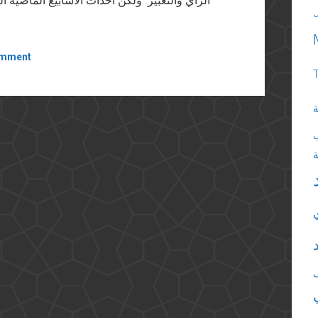
الرأي والتعبير. ولكن أحداث الأسابيع الماضية ا
omment
ة