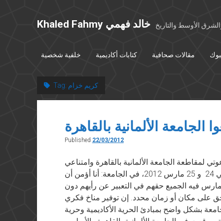
Khaled Fahmy خالد فهمي
شرق الأوسط والتاريخ
بوك
مقالات صحافية
كتابات أكاديمية
خلفية شخصية
كريم خزام
Tag:
ا الجامعة الألمانية بالقاهرة
Published
22/03/2012
في ٢٢ مارس ٢٠١٢ أسباب دعوتي لمقاطعة الجامعة الألمانية بالقاهرة وامتناعي
عن حضور مؤتمر “وسط البلد” المزمع عقده يومي 24 و 25 مارس 2012، في الجامعة: أنا أؤمن أن
يمارس فيه الجميع حقهم في التعبير عن رأيهم دون
لحق على مكان أو زمان محدد. إن توفير مناخ فكري
ة بشكل واضح بمبادئ الحرية الأكاديمية وحرية