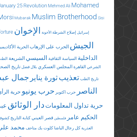
Mohamed
January 25 Revolution
Mehmed Ali
Muslim Brotherhood
Morsi
Mubarak
Sisi
الإخوان
Torture
إصلاح الشرطة
إسرائيل
الأخونة
الجيش
الحرب على الإرهاب
الحرية الأكاديمي
الداخلية
السيسي
الشريعة
السياسة الثقافية
الطب
المجلس العسكري
تاريخ الصحة
القاهرة
الشرعي
بلال فضل
تعذيب
جمال عبد
ثورة يناير
تاريخ الطب
الناصر
حرب يونيو
حرية الرأي
حرب اكتوبر
دار الوثائق
حرية تداول المعلومات
عبد
الحكيم عامر
قصر العيني
كتابة التاريخ
كشوف
فلسطين
محمد علي
كل رجال الباشا
كلوت بك
العذرية
متاحف
محمد مرسي