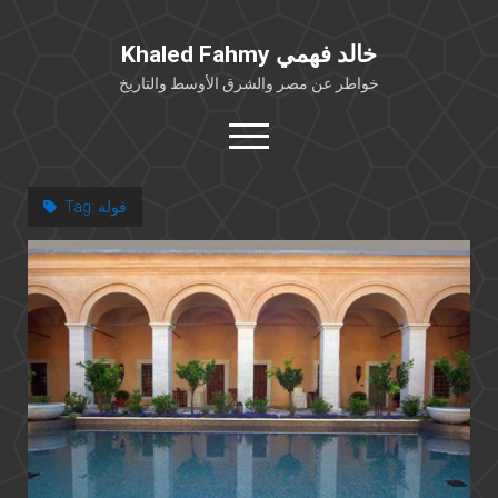
Khaled Fahmy خالد فهمي
خواطر عن مصر والشرق الأوسط والتاريخ
open
menu
twitter
facebook
قولة
Tag:
خلفية شخصية
كتابات أكاديمية
مقالات صحافية
بوستات من فيسبوك
مقابلات في الإعلام
Languages