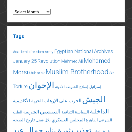
مصر
عن
Archives
الجزيرة
اليونانية
Tags
Egyptian National Archives
Academic freedom
Army
Mohamed
January 25 Revolution
Mehmed Ali
Muslim Brotherhood
Morsi
Mubarak
Sisi
الإخوان
Torture
إصلاح الشرطة
إسرائيل
الأخونة
الجيش
الحرب على الإرهاب
الحرية الأكاديمية
الداخلية
السيسي
الشريعة
السياسة الثقافية
الطب
المجلس العسكري
تاريخ الصحة
القاهرة
الشرعي
بلال فضل
تعذيب
جمال عبد
ثورة يناير
تاريخ الطب