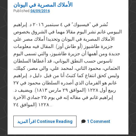
الأملاك المصرية في اليونان
Published
04/09/2016
نُشر في “فيسبوك” في ٤ سبتمبر ٢٠١٦ د. إبراهيم
البيومي غانم نشر اليوم مقالا مهما في الشروق بخصوص
الأملاك المصرية في اليونان وتحديدا أملاك مصر علي
جزيرة طاشيوز (أو طاش أوز). المقال فيه معلومات
جديدة ومن أهمها أن جزيرة طاشيوز، والتي تسمى اليوم
ثاسوس حسب النطق اليوناني، قد أعطاها السلطان
العثماني، محمود الثاني، لمحمد علي، والي مصر، كمِلك،
وليس كحق انتفاع كما كتبتُ أنا من قبل. دليل د. إبراهيم
غانم هو الفرمان الذي أصدره السلطان محمود في ٢٧
ربيع أول ١٢٢٨ (الموافق ٢٩ مارس ١٨١٣). ويضيف د.
إبراهيم غانم في مقاله إنه في يوم ٢٥ جمادي الآخرة
١٢٢٨ (الموافق ٢٤…
الأملاك
1 Comment
اقرأ المزيد Continue Reading
المصرية
في