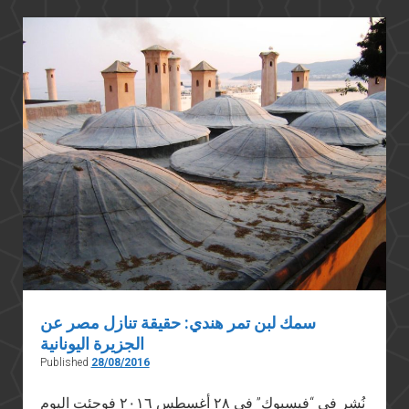
اليونان
سمك لبن تمر هندي: حقيقة تنازل مصر عن
الجزيرة اليونانية
Published
28/08/2016
نُشر في “فيسبوك” في ٢٨ أغسطس ٢٠١٦ فوجئت اليوم