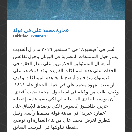
عمارة محمد علي في قولة
Published
06/09/2016
نُشر في “فيسبوك” في ٦ سبتمبر ٢٠١٦ ما زال الحديث
يدور حول الممتلكات المصرية في اليونان وحول تقاعس
أو إهمال المسئولين الحكوميين على مدار العقود في
الحفاظ على هذه الممتلكات الفريدة. وقد كتبتُ هنا على
فيسبوك منذ فترة أوضح تاريخ هذه الممتلكات وكيف
ارتبطت بجهود محمد علي في حملة الحجاز عام ١٨١١،
وكيف طلب من وكيله في اسطنبول، محمد نجيب أفندي،
أن يتوسط له لدى الباب العالي لكي ينعم عليه بإعطائه
جزيرة طاشيوز (ثاسوس) لكي يرصدها للإنفاق على
”عمارة خيرية“ في مدينة قولة مسقط رأسه. وقبل
التطرق لغرض محمد علي من بناء العمارة أود توضيح
نقطة تناولتها في البوست السابق…