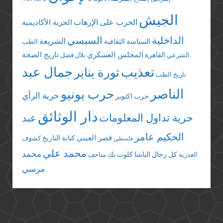
الجيش
الحرب على الإرهاب
الحرية الأكاديمية
الداخلية
السيسي
الشريعة
السياسة الثقافية
الطب
المجلس العسكري
تاريخ الصحة
القاهرة
الشرعي
بلال فضل
تعذيب
جمال عبد
ثورة يناير
تاريخ الطب
الناصر
حرب يونيو
حرية الرأي
حرب اكتوبر
دار الوثائق
حرية تداول المعلومات
عبد
الحكيم عامر
قصر العيني
كتابة التاريخ
كشوف
فلسطين
محمد علي
محمد
كل رجال الباشا
كلوت بك
العذرية
متاحف
مرسي