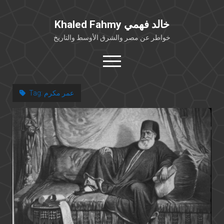
Khaled Fahmy خالد فهمي
خواطر عن مصر والشرق الأوسط والتاريخ
open
menu
twitter
facebook
عمر مكرم
Tag:
خلفية شخصية
كتابات أكاديمية
مقالات صحافية
بوستات من فيسبوك
مقابلات في الإعلام
Languages