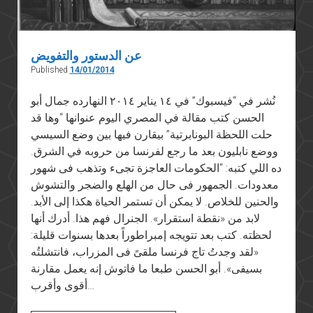
عن الدستور والتفويض
Published
14/01/2014
نُشر في “فيسبوك” في ١٤ يناير ٢٠١٤ النهارده جمال أبو
الحسن كتب مقالة في المصري اليوم عنوانها “وها قد
حلت اللحظة البونابرتية” بيقارن فيها بين وضع السيسي
ووضع نابليون بعد ما رجع لفرنسا من حروبه في الشرق.
ده اللي كتبه: “الحكومات العاجزة تجىء وتذهب فى شهور
معدودات. الجمهور فى حال من الهلع والضجر والتشوش
والحنين للخلاص. لا يمكن أن تستمر الحياة هكذا إلى الأبد.
لابد من «نقطة استقرار». الجنرال فهم هذا. أدرك أنها
لحظته. كتب بعد تتويجه إمبراطوراً بعدها بسنوات قليلة:
«لقد وجدتُ تاج فرنسا ملقىً فى المزراب، فانتشلتُه
بسيفى». أبو الحسن طبعا ما فاتوش إنه يعمل مقارنة
أقوى وأقرب…