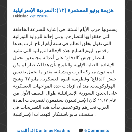
هزيمة يونيو المستمرة (١٢): السردية الإسرائيلية
Published
29/12/2018
يسمونها حرب الأيام الستة، في إشارة للسرعة الخاطفة
التي حققوا بها انتصارهم، وفي إحالة للرواية التوراتية
التي تقول بخلق العالم في ستة أيام ارتاح الرب بعدها
وقدس اليوم السابع. هذه الإحالة التوراتية التي تشيد
بانتصار جيش “الدفاع” على أعدائه مجتمعين تحمل
الإشادة بالعناية الإلهية والتلميح بأن هذا الانتصار لم يكن
ليتم دون مباركة الرب ومشيئته، بقدر ما تحمل تقديس
جيش “الدفاع” وغطرسة القوة العسكرية. مايو ٦٧ وشبح
الهولوكوست: منذ أن ازدادت حدة المواجهات العسكرية
على الحدود السورية-الإسرائيلية طوال النصف الأول من
عام ١٩٦٧ كان الإسرائيليون يستمعون لتصريحات القادة
العرب تحذرهم وتتوعدهم. بدأت هذه التصريحات في
منتصف مايو باستنكار التهديدات الإسرائيلية…
هزيمة
6 Comments
اقرأ المزيد Continue Reading