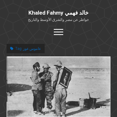
Khaled Fahmy خالد فهمي
خواطر عن مصر والشرق الأوسط والتاريخ
open
menu
twitter
facebook
عاموس عوز
Tag:
خلفية شخصية
كتابات أكاديمية
مقالات صحافية
بوستات من فيسبوك
مقابلات في الإعلام
Languages