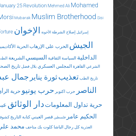
Mohamed
January 25 Revolution
Mehmed Ali
Muslim Brotherhood
Morsi
Mubarak
Sisi
الإخوان
Torture
إصلاح الشرطة
إسرائيل
الأخونة
الجيش
الحرب على الإرهاب
الحرية الأكاديمي
الداخلية
السيسي
الشريعة
السياسة الثقافية
الطب
المجلس العسكري
تاريخ الصحة
القاهرة
الشرعي
بلال فضل
تعذيب
جمال عبد
ثورة يناير
تاريخ الطب
الناصر
حرب يونيو
حرية الرأي
حرب اكتوبر
دار الوثائق
حرية تداول المعلومات
عبد
الحكيم عامر
قصر العيني
كتابة التاريخ
كشوف
فلسطين
محمد علي
كل رجال الباشا
كلوت بك
العذرية
متاحف
محمد مرسي