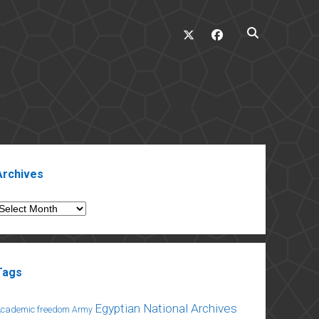
twitter
facebook
ebar
Archives
rchives
Tags
Egyptian National Archives
Academic freedom
Army