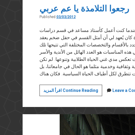
رجعوا التلامذة يا عم عربي
Published
03/03/2012
ر في “أخبار الأدب” في ٣ مارس ٢٠١٢ عندما كنت أعمل كأستاذ مساعد في قسم دراسات
ة كان يُعهد لي أن أمثل القسم في حفل ضخم يعقد
د بالأقسام والتخصصات المختلفة التي تتيحها تلك
هذه المناسبات هو العدد الهائل من الأندية والأسر
نت تعكس مدي غني الحياة الطلابية وتنوعها. لم تكن
ة وثقافية وخدمية مثلما هو الحال في جامعاتنا، بل
رجعوا
Leave a C
اقرأ المزيد Continue Reading
التلامذة
يا
عم
عربي