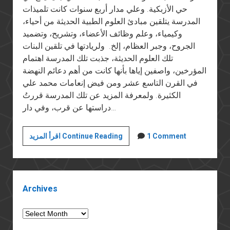
حي الأزبكية. وعلي مدار أربع سنوات كانت تلميذات
المدرسة يتلقين مبادئ العلوم الطبية الحديثة من أحياء،
وكيمياء، وعلم وظائف الأعضاء، وتشريح، وتضميد
الجروح، وجبر العظام، إلخ. ولريادتها في تلقين البنات
تلك العلوم الحديثة، جذبت تلك المدرسة اهتمام
المؤرخين، واصفين إياها بأنها كانت من أهم دعائم النهضة
في القرن التاسع عشر ومن فيض إنعامات محمد علي
الكثيرة. ولمعرفة المزيد عن تلك المدرسة قررتُ
دراستها عن قرب، وفي دار…
كشوف
1 Comment
اقرأ المزيد Continue Reading
العذرية
وتقويض
دعائم
Sidebar
الدولة
Archives
Archives