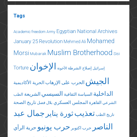
Tags
Egyptian National Archives
Academic freedom
Army
Mohamed
January 25 Revolution
Mehmed Ali
Muslim Brotherhood
Morsi
Mubarak
Sisi
الإخوان
Torture
إصلاح الشرطة
إسرائيل
الأخونة
الجيش
الحرب على الإرهاب
الحرية الأكاديمية
الداخلية
السيسي
الشريعة
السياسة الثقافية
الطب
المجلس العسكري
تاريخ الصحة
القاهرة
الشرعي
بلال فضل
تعذيب
جمال عبد
ثورة يناير
تاريخ الطب
الناصر
حرب يونيو
حرية الرأي
حرب اكتوبر