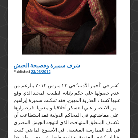
شرف سميرة وفضيحة الجيش
Published
23/03/2012
نُشر في “أخبار الأدب” في ٢٣ مارس ٢٠١٢ بالرغم من
عدم حصولها علي حكم بإدانة الطبيب المجند الذي وقع
عليها كشف العذرية المهين، فقد تمكنت سميرة إبراهيم
من الانتصار علي العسكر أخلاقيا و معنويا، فبإصرارها
علي مقاضاتهم في المحاكم الدولية فقد استطاعت أن
تكشف المنطق المتهافت الذي انتهجه الجيش المصري
في تلك الممارسة المشينة. في الأسبوع الماضي كتبت
هنا إن كشف العذرية له تاريخ طويل في مصر، وإن هذا