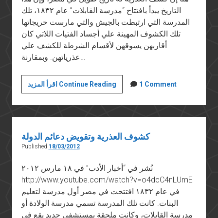
التاريخ يبدأ بافتتاح “مدرسة القابلات” عام ١٨٣٢، تلك
المدرسة التي ارتبطت بالجيش والتي مارست خريجاتها
تلك الكشوف المهينة علي أجساد الفتيات اللاتي كان
أقاربهن يسوقهن لأقسام الشرطة للكشف علي
عذرياتهن. وبمقارنة…
شرف
1 Comment
اقرأ المزيد Continue Reading
سميرة
وفضيحة
الجيش
كشوف العذرية وتقويض دعائم الدولة
Published
18/03/2012
نُشر في “أخبار الأدب” في ١٨ مارس ٢٠١٢
http://www.youtube.com/watch?v=o4dcC4nLUmE
في عام ١٨٣٢ افتتحت في مصر أول مدرسة لتعليم
البنات. كانت تلك المدرسة تسمي مدرسة الولادة أو
مدرسة القابلات، وكانت ملحقة بمستشفي جديد يقع في