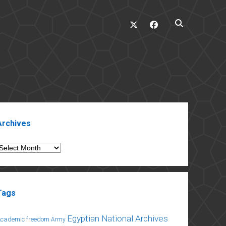
twitter
facebook
ebar
Archives
rchives
Tags
Egyptian National Archives
Academic freedom
Army