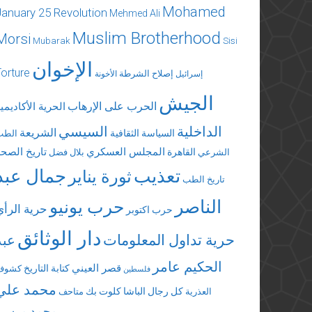
Mohamed
January 25 Revolution
Mehmed Ali
Muslim Brotherhood
Morsi
Mubarak
Sisi
الإخوان
Torture
إصلاح الشرطة
إسرائيل
الأخونة
الجيش
الحرب على الإرهاب
الحرية الأكاديمي
الداخلية
السيسي
الشريعة
السياسة الثقافية
الطب
المجلس العسكري
تاريخ الصحة
القاهرة
الشرعي
بلال فضل
تعذيب
جمال عبد
ثورة يناير
تاريخ الطب
الناصر
حرب يونيو
حرية الرأي
حرب اكتوبر
دار الوثائق
حرية تداول المعلومات
عبد
الحكيم عامر
قصر العيني
كتابة التاريخ
كشوف
فلسطين
محمد علي
كل رجال الباشا
كلوت بك
العذرية
متاحف
محمد مرسي