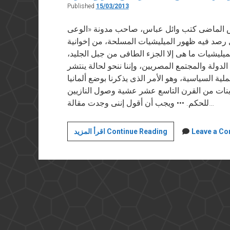
Published
15/03/2013
في ١٥ مايو ٢٠١٣ فى أغسطس الماضى كتب وائل عباس، صاحب مدونة «الوعى
 رصد فيه ظهور الميليشيات المسلحة، من إخوانية
ميليشيات ما هى إلا الجزء الطافى من جبل الجليد،
ولة والمجتمع المصريين، وإننا ننحو لحالة ينتشر
عملية السياسية، وهو الأمر الذى يذكرنا بوضع ألمانيا
ينات من القرن التاسع عشر عشية وصول النازيين
للحكم. ••• ويجب أن أقول إننى وجدت مقالة…
جمهورية
Leave a C
اقرأ المزيد Continue Reading
فايمار
أم
الثامن
عشر
من
برومير؟