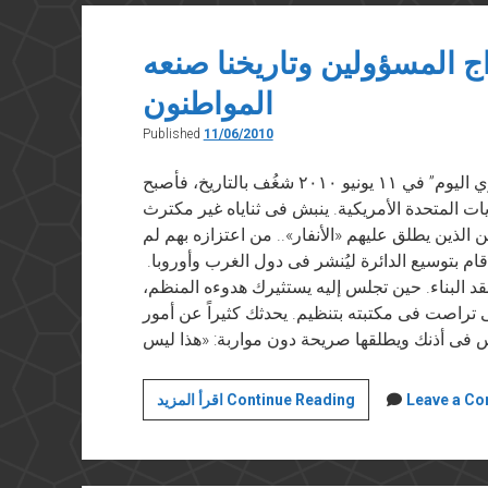
وسيد
محمود
ج المسؤولين وتاريخنا صنعه
المواطنون
Published
11/06/2010
حديث مع خلف علي حسن نُشر في “المصري اليوم” في ١١ يونيو ٢٠١٠ شغُف بالتاريخ، فأصبح
ايات المتحدة الأمريكية. ينبش فى ثناياه غير مكترث
ن الذين يطلق عليهم «الأنفار».. من اعتزازه بهم لم
م بتوسيع الدائرة ليُنشر فى دول الغرب وأوروبا.
نقد البناء. حين تجلس إليه يستثيرك هدوءه المنظم،
تى تراصت فى مكتبته بتنظيم. يحدثك كثيراً عن أمور
وثائقنا
Leave a C
اقرأ المزيد Continue Reading
محبوسة
فى
أدراج