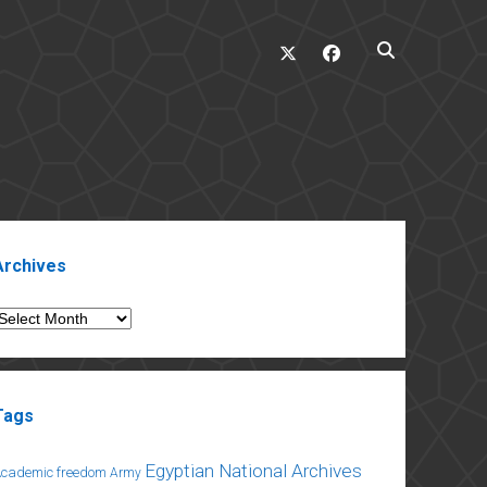
twitter
facebook
ebar
Archives
rchives
Tags
Egyptian National Archives
Academic freedom
Army