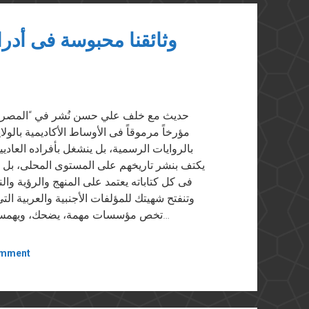
وثائقنا محبوسة فى أدرا
مؤرخاً مرموقاً فى الأوساط الأكاديمية بالول
بالروايات الرسمية، بل ينشغل بأفراده العاديي
يكتف بنشر تاريخهم على المستوى المحلى، بل قا
فى كل كتاباته يعتمد على المنهج والرؤية وال
وتنفتح شهيتك للمؤلفات الأجنبية والعربية ال
تخص مؤسسات مهمة، يضحك، ويهمس فى أذنك ويطلقها صريحة دون مواربة: «هذا ليس…
omment