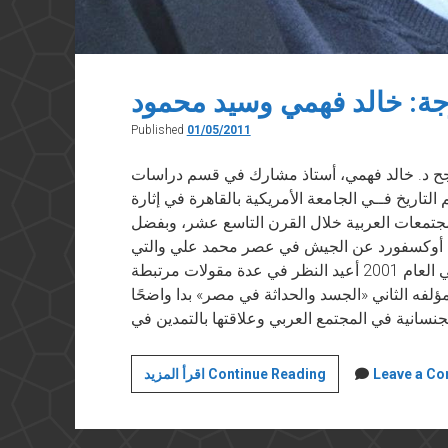
جة: خالد فهمي وسيد محمود
Published
01/05/2011
 في مجلة “العربي” في عدد مايو ٢٠١١ نجح د. خالد فهمي، أستاذ مشارك في قسم دراسات
اريخ فــي الجامعة الأمريكية بالقاهرة في إثارة
المجتمعات العربية خلال القرن التاسع عشر، وبفضل
معة أوكسفورد عن الجيش في عصر محمد علي والتي
صدرت في كتاب بعنوان «كل رجال الباشا» في العام 2001 أعيد النظر في عدة مقولات مرتبطة
لفه الثاني «الجسد والحداثة في مصر» بدا واضحًا
وجها
Leave a C
اقرأ المزيد Continue Reading
لوجة:
خالد
فهمي