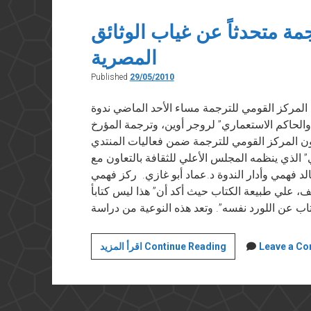
المسؤولين
وتاريخنا
ة متحدثاً عن غياب الوثائق
صنعه
المصرية
المواطنون
Published
29/05/2010
“أخبار الأدب” في ٢٩ مايو ٢٠١٠ أقام المركز القومي للترجمة مساء الأحد الماضي ندوة
 والحاكم الاستعماري” لروجر أوين، وترجمة المؤرخ
 المركز القومي للترجمة ضمن فعاليات المنتدي
ي” الذي ينظمه المجلس الأعلي للثقافة بالتعاون مع
الد فهمي وأدار الندوة د.عماد أبو غازي. ركز فهمي
ف، علي طبيعة الكتاب حيث أكد أن” هذا ليس كتابأ
خالد
Leave a C
اقرأ المزيد Continue Reading
فهمي
في
صالون