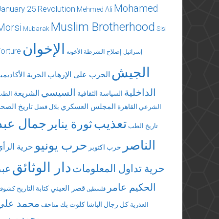
Mohamed
January 25 Revolution
Mehmed Ali
Muslim Brotherhood
Morsi
Mubarak
Sisi
الإخوان
Torture
إصلاح الشرطة
إسرائيل
الأخونة
الجيش
الحرب على الإرهاب
الحرية الأكاديمي
الداخلية
السيسي
الشريعة
السياسة الثقافية
الطب
المجلس العسكري
تاريخ الصحة
القاهرة
الشرعي
بلال فضل
تعذيب
جمال عبد
ثورة يناير
تاريخ الطب
الناصر
حرب يونيو
حرية الرأي
حرب اكتوبر
دار الوثائق
حرية تداول المعلومات
عبد
الحكيم عامر
قصر العيني
كتابة التاريخ
كشوف
فلسطين
محمد علي
كل رجال الباشا
كلوت بك
العذرية
متاحف
محمد مرسي