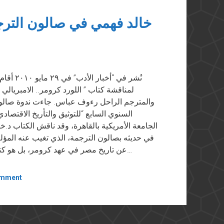
خالد فهمي في صالون الترجم
نُشر في 
لمناقشة كتاب ” اللورد كرومر.. الامبريالي
والمترجم الراحل رءوف عباس. جاءت ندوة صالون
السنوي السابع “للتوثيق والتأريخ الاقتصاد
الجامعة الأمريكية بالقاهرة، وقد ناقش الكتاب د.خ
في حديثه بصالون الترجمة، الذي تغيب عنه المؤل
عن تاريخ مصر في عهد كرومر، بل هو كتاب عن اللورد نفسه”. وتعد هذه النوعية من دراسة…
omment