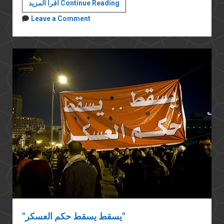
نظام
اقرأ المزيد Continue Reading
السيسي
Leave a Comment
يقتل
بتواطؤ
من
السكان
"يسقط يسقط حكم العسكر"