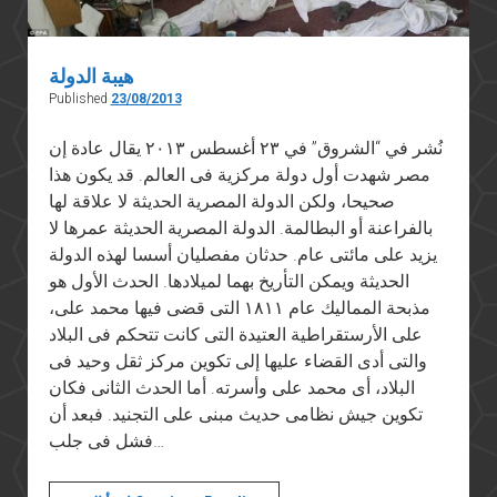
هيبة الدولة
Published
23/08/2013
نُشر في “الشروق” في ٢٣ أغسطس ٢٠١٣ يقال عادة إن
مصر شهدت أول دولة مركزية فى العالم. قد يكون هذا
صحيحا، ولكن الدولة المصرية الحديثة لا علاقة لها
بالفراعنة أو البطالمة. الدولة المصرية الحديثة عمرها لا
يزيد على مائتى عام. حدثان مفصليان أسسا لهذه الدولة
الحديثة ويمكن التأريخ بهما لميلادها. الحدث الأول هو
مذبحة المماليك عام ١٨١١ التى قضى فيها محمد على،
على الأرستقراطية العتيدة التى كانت تتحكم فى البلاد
والتى أدى القضاء عليها إلى تكوين مركز ثقل وحيد فى
البلاد، أى محمد على وأسرته. أما الحدث الثانى فكان
تكوين جيش نظامى حديث مبنى على التجنيد. فبعد أن
فشل فى جلب…