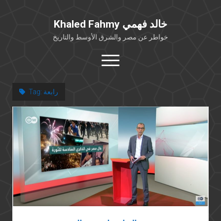
Khaled Fahmy خالد فهمي
خواطر عن مصر والشرق الأوسط والتاريخ
open
menu
twitter
facebook
رابعة
Tag:
خلفية شخصية
كتابات أكاديمية
مقالات صحافية
بوستات من فيسبوك
مقابلات في الإعلام
Languages