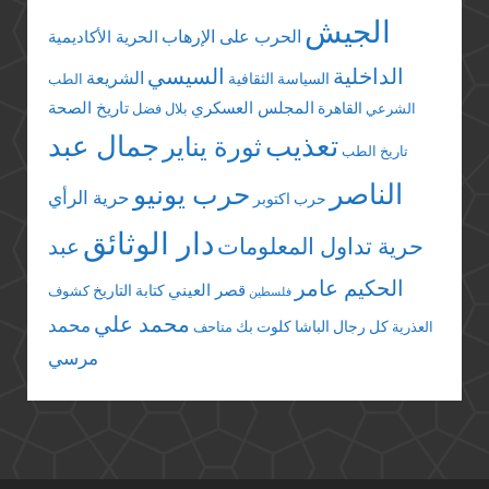
الجيش
الحرب على الإرهاب
الحرية الأكاديمية
الداخلية
السيسي
الشريعة
السياسة الثقافية
الطب
المجلس العسكري
تاريخ الصحة
القاهرة
الشرعي
بلال فضل
تعذيب
جمال عبد
ثورة يناير
تاريخ الطب
الناصر
حرب يونيو
حرية الرأي
حرب اكتوبر
دار الوثائق
حرية تداول المعلومات
عبد
الحكيم عامر
قصر العيني
كتابة التاريخ
كشوف
فلسطين
محمد علي
محمد
كل رجال الباشا
كلوت بك
العذرية
متاحف
مرسي