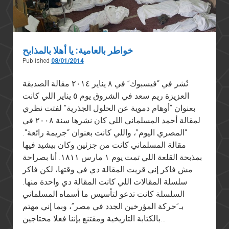
خواطر بالعامية: يا أهلا بالمذابح
Published
08/01/2014
نُشر في “فيسبوك” في ٨ يناير ٢٠١٤ مقالة الصديقة
العزيزة ريم سعد في الشروق يوم ٥ يناير اللي كانت
بعنوان “أوهام دموية عن الحلول الجذرية” لفتت نظري
لمقالة أحمد المسلماني اللي كان نشرها سنة ٢٠٠٨ في
“المصري اليوم”، واللي كانت بعنوان “جريمة رائعة“.
مقالة المسلماني كانت من جزئين وكان بيشيد فيها
بمذبحة القلعة اللي تمت يوم ١ مارس ١٨١١. أنا بصراحة
مش فاكر إني قريت المقالة دي في وقتها، لكن فاكر
سلسلة المقالات اللي كانت المقالة دي واحدة منها.
السلسلة كانت تدعو لتأسيس ما أسماه المسلماني
بـ”حركة المؤرخين الجدد في مصر”، وبما إني مهتم
بالكتابة التاريخية ومقتنع بإننا فعلا محتاجين…