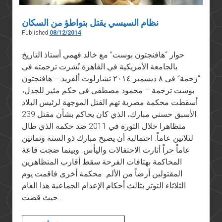
نظام السيسي يقتل بتواطؤ من السكان
Published
08/12/2014
حوار “هافنجتون بوست” مع خالد فهمي أستاذ التاريخ
بالجامعة الأمريكية في القاهرة نُشرت ترجمته في
“زحمة” في ٨ ديسمبر ٢٠١٤ تشارلوت ألفريد – هافنجتون
بوست ترجمة – محمود مصطفى في حكم مثير للجدل،
أسقطت محكمة مصرية تهم القتل الموجهة لرئيس البلاد
الأسبق حسني مبارك، الذي كان يحاكم بشأن مقتل 239
متظاهرا خلال الثورة في 2011 ضد حكمه الذي طال
لثلاثين عاماً. احتمالية أن يصبح مبارك ذو الستة وثمانين
عاماً حراً أثارت الاحتفالات واليأس. وبينما ضجت قاعة
المحاكمة بهتافات الفرحة سقط أقارب المتظاهرين
المقتولين أرضاً من الألم. محكمة أخرى فاقمت يوم
الثلاثاء التوتر بثالث أحكام الإعدام الجماعية هذا العام
حيث قضت…