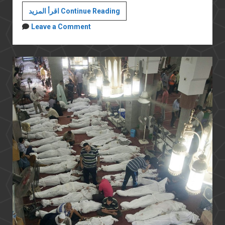
أيهما
اقرأ المزيد Continue Reading
نختار:
Leave a Comment
الديمقراطية
أم
الأمن؟