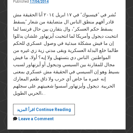
Published
17/04/2014
نُشر في “فيسبوك” في ١٧ ابريل ٢٠١٤ أنا الحقيقة مش
قادر أفهم منطق الناس ال متضايقة من شعار “يسقط
يسقط حكم العسكر”، وال بتقارن بين حال فرنسا لما
انتخبت ديجول وأمريكا لما انتخبت أيزنهاور علشان يدللوا
إن ما فيش مشكلة مبدئية في وصول عسكري للحكم
طالما خلع البدلة العسكرية وبقى مدني زية زي غيره من
المواطنين. الناس دي بتستهبل ولا إيه؟ أولا، ما فيش
مجال للمقارنة بين السيسي وديجول أو أيزنهاور لسبب
بسيط وهو إن السيسي في الحقيقة مش عسكري بمعنى
إنه عمره ما خاض أي حرب ولا ذاق طعم المعارك
الحربية. ديجول وأيزنهاور أسسوا شعبيتهم على سجلهم
الحربي الطويل،…
"يسقط
اقرأ المزيد Continue Reading
يسقط
Leave a Comment
حكم
العسكر"