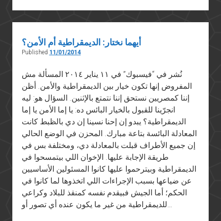
أهلا
بالمذابح
(بالفصحى)
أيهما نختار: الديمقراطية أم الأمن؟
Published
11/01/2014
نُشر في “فيسبوك” في ١١ يناير ٢٠١٤ المسألة مش
المفروض إنها تكون خيار بين الديمقراطية والأمن. أظن
إننا كمصريين نستحق إننا نتمتع بالإثنين. السؤال هو: ليه
انجرّينا للقبول بالخيار البائس ده: يا إما الأمن يا إما
الديمقراطية؟ يبدو إن إحنا نسينا إن دي بالظبط كانت
المعادلة البائسة بتاعة مبارك. المحزن في الوضع الحالي
إن جميع الأطراف قبلت بالمعادلة دي، ومختلفة بس في
طريقة الإجابة عليها. الإخوان اللي بيتمسحوا في
الديمقراطية وبيترحموا عليها كانوا المسئولين الأساسيين
عن ضياعها بسبب الإجراءات اللي اتخذوها لما كانوا في
الحكم؛ أما الجيش فبيقدم نفسه كمنقذ للبلاد وكراعي
للديمقراطية من غير ما يكون عنده أي تصور أو…