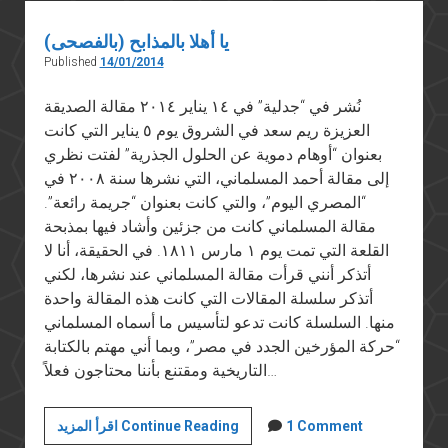
يا أهلا بالمذابح (بالفصحى)
Published
14/01/2014
نُشر في “جدلية” في ١٤ يناير ٢٠١٤ مقالة الصديقة
العزيزة ريم سعد في الشروق يوم ٥ يناير التي كانت
بعنوان “أوهام دموية عن الحلول الجذرية” لفتت نظري
إلى مقالة أحمد المسلماني، التي نشرها سنة ٢٠٠٨ في
“المصري اليوم”، والتي كانت بعنوان “جريمة رائعة”.
مقالة المسلماني كانت من جزئين وأشاد فيها بمذبحة
القلعة التي تمت يوم ١ مارس ١٨١١. في الحقيقة، أنا لا
أتذكر أنني قرأت مقالة المسلماني عند نشرها، لكني
أتذكر سلسلة المقالات التي كانت هذه المقالة واحدة
منها. السلسلة كانت تدعو لتأسيس ما أسماه المسلماني
“حركة المؤرخين الجدد في مصر”، وبما أني مهتم بالكتابة
التاريخية ومقتنع بأننا محتاجون فعلاً…
يا
1 Comment
اقرأ المزيد Continue Reading