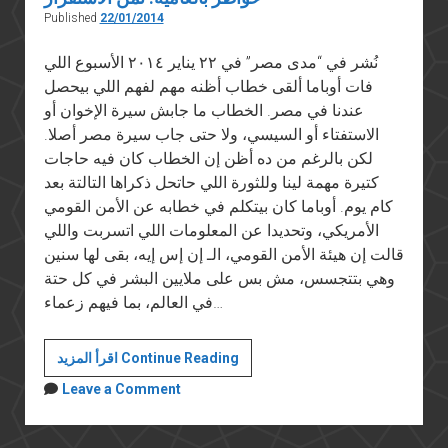
Published
22/01/2014
نُشر في “مدى مصر” في ٢٢ يناير ٢٠١٤ الأسبوع اللي
فات أوباما ألقى خطاب أظنه مهم لفهم اللي بيحصل
عندنا في مصر. الخطاب ما جابش سيرة الإخوان أو
الاستفتاء أو السيسي، ولا حتى جاب سيرة مصر أصلا.
لكن بالرغم من ده أظن إن الخطاب كان فيه حاجات
كتيرة مهمة لينا وللثورة اللي حاتحل ذكراها التالتة بعد
كام يوم. أوباما كان بيتكلم في خطابه عن الأمن القومي
الأمريكي، وتحديدا عن المعلومات اللي اتسربت واللي
قالت إن هيئة الأمن القومي، الـ إن إس إيه، بقى لها سنين
وهي بتتجسس، مش بس على ملايين البشر في كل حتة
في العالم، بما فيهم زعماء…
خواطر
اقرأ المزيد Continue Reading
بالعامية:
Leave a Comment
تمن
الاستقرار