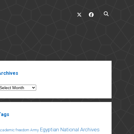
twitter
facebook
ebar
Archives
rchives
Tags
Egyptian National Archives
Academic freedom
Army