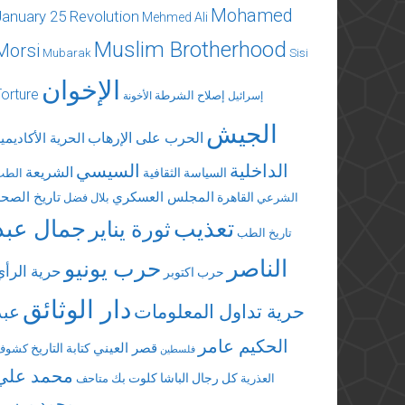
Mohamed
January 25 Revolution
Mehmed Ali
Muslim Brotherhood
Morsi
Mubarak
Sisi
الإخوان
Torture
إصلاح الشرطة
إسرائيل
الأخونة
الجيش
الحرب على الإرهاب
الحرية الأكاديمي
الداخلية
السيسي
الشريعة
السياسة الثقافية
الطب
المجلس العسكري
تاريخ الصحة
القاهرة
الشرعي
بلال فضل
تعذيب
جمال عبد
ثورة يناير
تاريخ الطب
الناصر
حرب يونيو
حرية الرأي
حرب اكتوبر
دار الوثائق
حرية تداول المعلومات
عبد
الحكيم عامر
قصر العيني
كتابة التاريخ
كشوف
فلسطين
محمد علي
كل رجال الباشا
كلوت بك
العذرية
متاحف
محمد مرسي