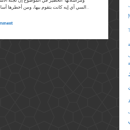
ومراسلاتها. الخطير في الموضوع إن لجنة الاس
السي آي إيه كانت بتقوم بيها، ومن أخطرها أساليب التحقيق وطرق الظبط والتحفظ على المشتبه…
omment
ة