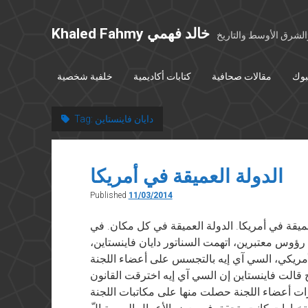
Khaled Fahmy خالد فهمي
شرق الأوسط والتاريخ
بوك
مقالات صحافية
كتابات أكاديمية
خلفية شخصية
دايان فاينستاين
Tag:
الدولة العميقة في أمريكا
Published
11/03/2014
 في ١١ مارس ٢٠١٤ الدولة العميقة في أمريكا. الدولة العميقة في كل مكان. في
رؤوس معتبرين، اتهمت السناتور دايان فاينستاين،
مريكي، السي آي إيه بالتجسس على أعضاء اللجنة
 قالت فاينستاين إن السي آي إيه اخترقت القانون
ات أعضاء اللجنة حصلت منها على مكاتبات اللجنة