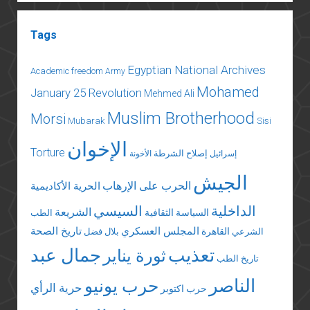
ميتشيل
Tags
Egyptian National Archives
Academic freedom
Army
Mohamed
January 25 Revolution
Mehmed Ali
Muslim Brotherhood
Morsi
Mubarak
Sisi
الإخوان
Torture
إصلاح الشرطة
إسرائيل
الأخونة
الجيش
الحرب على الإرهاب
الحرية الأكاديمية
الداخلية
السيسي
الشريعة
السياسة الثقافية
الطب
المجلس العسكري
تاريخ الصحة
القاهرة
الشرعي
بلال فضل
تعذيب
جمال عبد
ثورة يناير
تاريخ الطب
الناصر
حرب يونيو
حرية الرأي
حرب اكتوبر