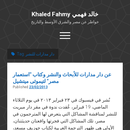
Khaled Fahmy خالد فهمي
خواطر عن مصر والشرق الأوسط والتاريخ
open
menu
twitter
facebook
دار مدارات للنشر
Tag:
خلفية شخصية
عن دار مدارات للأبحاث والنشر وكتاب "استعمار
كتابات أكاديمية
مصر" لتيموثى ميتشيل
مقالات صحافية
Published
23/02/2013
بوستات من فيسبوك
نُشر في فيسبوك في ٢٣ فبراير ٢٠١٣ في يوم الثلاثاء
مقابلات في الإعلام
الماضي، 19 فبراير، عُقدت ندوة في مقر دار ميريت
Languages
للنشر لمناقشة المشاكل التي يتعرض لها المترجمون في
مصر، تلك المشاكل التي فجرتها واقعتان حديثتنان،
الأولى هي ظهور الترجمة العربية لكتاب جوزيف مسعد،