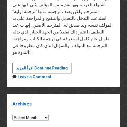
اشتهاء العرب، وبها تقديم من المؤلف يثني فيها على
المترجم ولكن يصف ترجمته بـأنها “ترجمة أولية”
استدعت التدخل بالتعديل والتنقيح والمراجعة على يد
المؤلف نفسه ويد صديق له. المترجم الأصلي، إيهاب عبد
اللطيف، اعتبر ذلك تقليلا من الجهد الجبار الذي بذله
طوال عام كامل استغرقه في ترجمة الكتاب ومراجعة
الترجمة مع المؤلف. والسؤال الذي كان مطروحا في
الندوة هو:…
عن
اقرأ المزيد Continue Reading
دار
Leave a Comment
مدارات
للأبحاث
والنشر
Sidebar
وكتاب
Archives
"استعمار
مصر"
Archives
لتيموثى