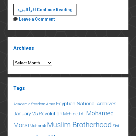
عن
اقرأ المزيد Continue Reading
الصهيانة
Leave a Comment
العرب
Sidebar
Archives
Archives
Tags
Egyptian National Archives
Academic freedom
Army
Mohamed
January 25 Revolution
Mehmed Ali
Muslim Brotherhood
Morsi
Mubarak
Sisi