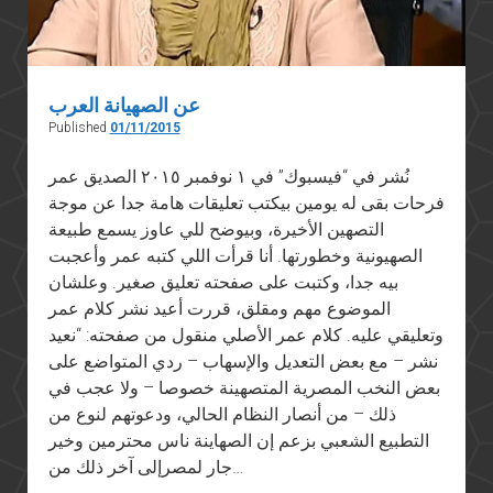
عن الصهيانة العرب
Published
01/11/2015
نُشر في “فيسبوك” في ١ نوفمبر ٢٠١٥ الصديق عمر
فرحات بقى له يومين بيكتب تعليقات هامة جدا عن موجة
التصهين الأخيرة، وبيوضح للي عاوز يسمع طبيعة
الصهيونية وخطورتها. أنا قرأت اللي كتبه عمر وأعجبت
بيه جدا، وكتبت على صفحته تعليق صغير. وعلشان
الموضوع مهم ومقلق، قررت أعيد نشر كلام عمر
وتعليقي عليه. كلام عمر الأصلي منقول من صفحته: “نعيد
نشر – مع بعض التعديل والإسهاب – ردي المتواضع على
بعض النخب المصرية المتصهينة خصوصا – ولا عجب في
ذلك – من أنصار النظام الحالي، ودعوتهم لنوع من
التطبيع الشعبي بزعم إن الصهاينة ناس محترمين وخير
جار لمصرإلى آخر ذلك من…