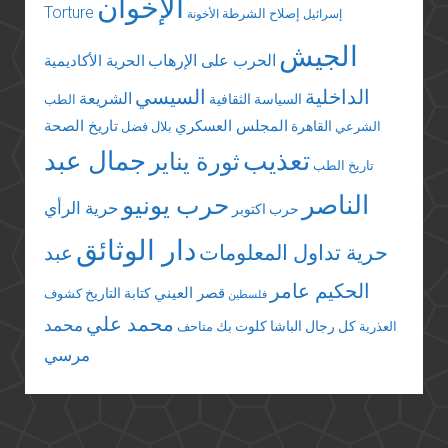
الإخوان
Torture
إصلاح الشرطة
إسرائيل
الأخونة
الجيش
الحرب على الإرهاب
الحرية الأكاديمية
الداخلية
السيسي
الشريعة
السياسة الثقافية
الطب
المجلس العسكري
تاريخ الصحة
القاهرة
الشرعي
بلال فضل
تعذيب
جمال عبد
ثورة يناير
تاريخ الطب
الناصر
حرب يونيو
حرية الرأي
حرب اكتوبر
دار الوثائق
حرية تداول المعلومات
عبد
الحكيم عامر
قصر العيني
كتابة التاريخ
كشوف
فلسطين
محمد علي
محمد
كل رجال الباشا
كلوت بك
العذرية
متاحف
مرسي