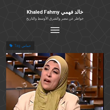
Khaled Fahmy خالد فهمي
خواطر عن مصر والشرق الأوسط والتاريخ
open
menu
twitter
facebook
حماس
Tag:
خلفية شخصية
كتابات أكاديمية
مقالات صحافية
بوستات من فيسبوك
مقابلات في الإعلام
Languages