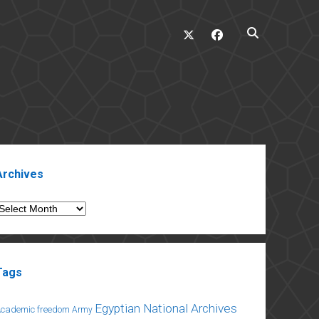
twitter
facebook
ebar
Archives
rchives
Tags
Egyptian National Archives
Academic freedom
Army