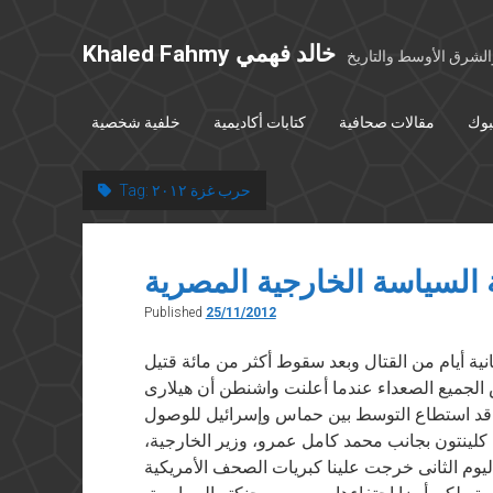
Khaled Fahmy خالد فهمي
شرق الأوسط والتاريخ
بوك
مقالات صحافية
كتابات أكاديمية
خلفية شخصية
حرب غزة ٢٠١٢
Tag:
لسياسة الخارجية المصرية
Published
25/11/2012
شروق” في ٢٥ نوفمبر ٢٠١٢ بعد ثمانية أيام من القتال وبعد سقوط أكثر من مائة قتيل
الجميع الصعداء عندما أعلنت واشنطن أن هيلارى
 قد استطاع التوسط بين حماس وإسرائيل للوصول
 كلينتون بجانب محمد كامل عمرو، وزير الخارجية،
 اليوم الثانى خرجت علينا كبريات الصحف الأمريكية