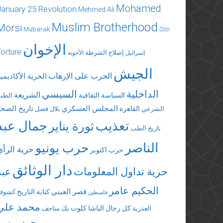
Mohamed
January 25 Revolution
Mehmed Ali
Muslim Brotherhood
Morsi
Mubarak
Sisi
الإخوان
Torture
إصلاح الشرطة
إسرائيل
الأخونة
الجيش
الحرب على الإرهاب
الحرية الأكاديمي
الداخلية
السيسي
الشريعة
السياسة الثقافية
الطب
المجلس العسكري
تاريخ الصحة
القاهرة
الشرعي
بلال فضل
تعذيب
جمال عبد
ثورة يناير
تاريخ الطب
الناصر
حرب يونيو
حرية الرأي
حرب اكتوبر
دار الوثائق
حرية تداول المعلومات
عبد
الحكيم عامر
قصر العيني
كتابة التاريخ
كشوف
فلسطين
محمد علي
كل رجال الباشا
كلوت بك
العذرية
متاحف
محمد مرسي