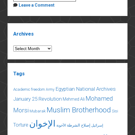
يصبح
Leave a Comment
الحل
هو
المشكلة
Sidebar
:
Archives
قراءة
نقدية
Archives
للسياسة
الثقافية
المصرية
Tags
Egyptian National Archives
Academic freedom
Army
Mohamed
January 25 Revolution
Mehmed Ali
Muslim Brotherhood
Morsi
Mubarak
Sisi
الإخوان
Torture
إصلاح الشرطة
إسرائيل
الأخونة