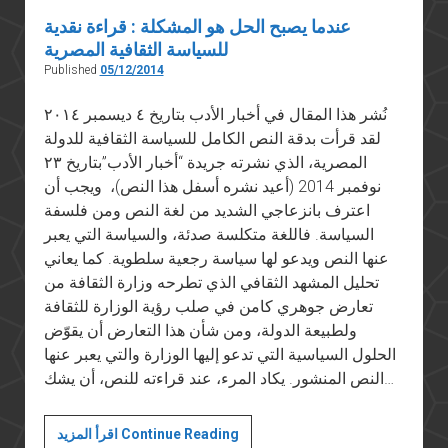
عندما يصبح الحل هو المشكلة : قراءة نقدية
للسياسة الثقافية المصرية
Published
05/12/2014
نُشر هذا المقال في أخبار الأدب بتاريخ ٤ ديسمبر ٢٠١٤
لقد قرأت بدقة النص الكامل للسياسة الثقافية للدولة
المصرية، الذي نشرته جريدة “أخبار الأدب”بتاريخ ٢٣
نوفمبر 2014 (أعيد نشره أسفل هذا النص)، ويجب أن
اعترف بانزعاجي الشديد من لغة النص ومن فلسفة
السياسة. فاللغة متكلسة صدئة، والسياسة التي يعبر
عنها النص ويدعو لها سياسة رجعية سلطوية. كما يعاني
تحليل المشهد الثقافي الذي تطرحه وزارة الثقافة من
تعارض جوهري كامن في صلب رؤية الوزارة للثقافة
ولطبيعة الدولة، ومن شأن هذا التعارض أن يقوّض
الحلول السياسية التي تدعو إليها الوزارة والتي يعبر عنها
النص المنشور. يكاد المرء، عند قراءته للنص، أن يشك…
عندما
اقرأ المزيد Continue Reading