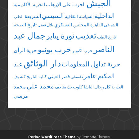
الجيش
الحرب على الإرهاب
الحرية الأكاديمية
الداخلية
السيسي
الشريعة
السياسة الثقافية
الطب
المجلس العسكري
تاريخ الصحة
القاهرة
الشرعي
بلال فضل
تعذيب
جمال عبد
ثورة يناير
تاريخ الطب
الناصر
حرب يونيو
حرية الرأي
حرب اكتوبر
دار الوثائق
حرية تداول المعلومات
عبد
الحكيم عامر
قصر العيني
كتابة التاريخ
كشوف
فلسطين
محمد علي
محمد
كل رجال الباشا
كلوت بك
العذرية
متاحف
مرسي
Period WordPress Theme
by Compete Themes.