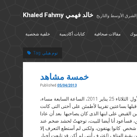
Khaled Fahmy خالد فهمي
شرق الأوسط والتاريخ
بوك
مقالات صحافية
كتابات أكاديمية
خلفية شخصية
توم هيلي
Tag:
خمسة مشاهد
Published
05/04/2013
نُشر فى “الشروق” في ٥ ابريل ٢٠١٣ المشهد الأول: الثلاثاء 25 يناير 2011، الساعة السابعة مساء،
قبلها بساعتين تقريبا لأطمئن على أختى التى كانت
 القبض على ابنها الذى كان يصاحبها. بعد أن عادا
قلق، فسأعود أنا أيضا للبيت، توجهتُ لحشد ضخم عند
ف شخص. كانوا يهتفون، ولكنى لم أستطع التعرف إلا
 بقية الهتاف (اعترف أننى لم أكن قد تابعت أخبار