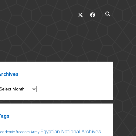
twitter
facebook
ebar
Archives
rchives
Tags
Egyptian National Archives
Academic freedom
Army