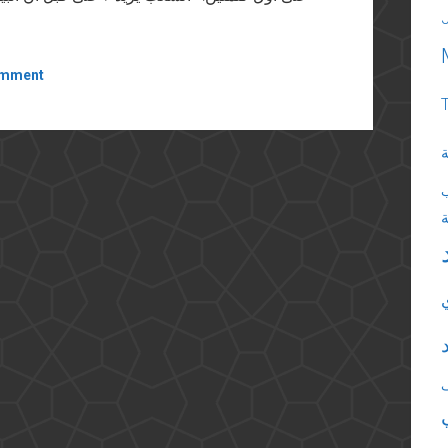
omment
ة