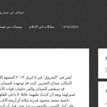
خواطر عن مصر وال
Languages
مقابلات في الإعلام
بوستات من فيس
Sid
A
المكان: ميدان التحرير. كنت قد توجهت للميدان 
قد سبقتنى للميدان والتى حاولت قوات الأمن
لمنزلهما وبعد أن كذبتُ عليهما، قائلا: لا داعى لل
ناصية محمد محمود قدرته بثلاثة أو أربعة آلا
على أول كلمتين: «الشعب يريد». حتى قبل أن أتبين