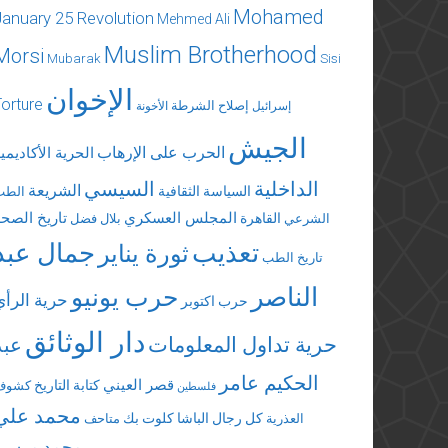
Mohamed
January 25 Revolution
Mehmed Ali
Muslim Brotherhood
Morsi
Mubarak
Sisi
الإخوان
Torture
إصلاح الشرطة
إسرائيل
الأخونة
الجيش
الحرب على الإرهاب
الحرية الأكاديمي
الداخلية
السيسي
الشريعة
السياسة الثقافية
الطب
المجلس العسكري
تاريخ الصحة
القاهرة
الشرعي
بلال فضل
تعذيب
جمال عبد
ثورة يناير
تاريخ الطب
الناصر
حرب يونيو
حرية الرأي
حرب اكتوبر
دار الوثائق
حرية تداول المعلومات
عبد
الحكيم عامر
قصر العيني
كتابة التاريخ
كشوف
فلسطين
محمد علي
كل رجال الباشا
كلوت بك
العذرية
متاحف
محمد مرسي