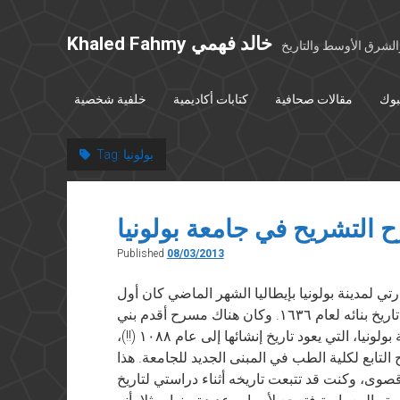
Khaled Fahmy خالد فهمي
شرق الأوسط والتاريخ
بوك
مقالات صحافية
كتابات أكاديمية
خلفية شخصية
بولونيا
Tag:
 التشريح في جامعة بولونيا
Published
08/03/2013
وك في ٨ مارس ٢٠١٣ أثناء زيارتي لمدينة بولونيا بإيطاليا الشهر الماضي كان أول
مكان أقصده مسرح التشريح الشهير الذي يعود تاريخ بنائه لعام ١٦٣٦. وكان هناك مسرح أقدم بني
قبلها بأربعين عاما، ولكن بعد تجميع مباني جامعة بولونيا، التي يعود تاريخ إنشائها إلى عام ١٠٨٨ (!!)،
التابع لكلية الطب في المبنى الجديد للجامعة. هذا
قصوى، وكنت قد تتبعت تاريخه أثناء دراستي لتاريخ