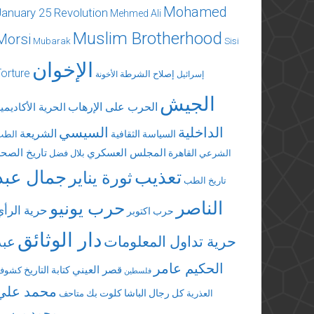
Mohamed
January 25 Revolution
Mehmed Ali
Muslim Brotherhood
Morsi
Mubarak
Sisi
الإخوان
Torture
إصلاح الشرطة
إسرائيل
الأخونة
الجيش
الحرب على الإرهاب
الحرية الأكاديمي
الداخلية
السيسي
الشريعة
السياسة الثقافية
الطب
المجلس العسكري
تاريخ الصحة
القاهرة
الشرعي
بلال فضل
تعذيب
جمال عبد
ثورة يناير
تاريخ الطب
الناصر
حرب يونيو
حرية الرأي
حرب اكتوبر
دار الوثائق
حرية تداول المعلومات
عبد
الحكيم عامر
قصر العيني
كتابة التاريخ
كشوف
فلسطين
محمد علي
كل رجال الباشا
كلوت بك
العذرية
متاحف
محمد مرسي