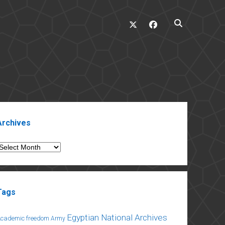
twitter
facebook
ebar
Archives
rchives
Tags
Egyptian National Archives
Academic freedom
Army