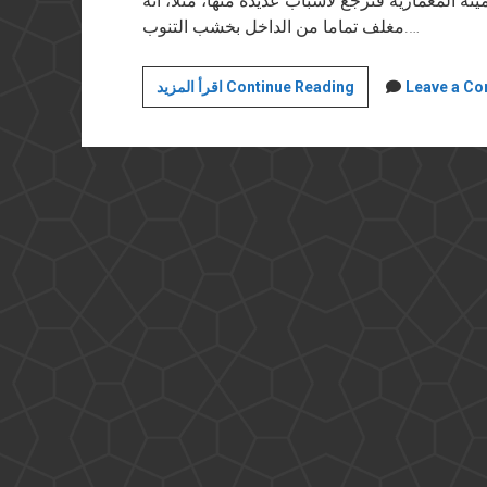
ته المعمارية فترجع لأسباب عديدة منها، مثلا، أنه
مغلف تماما من الداخل بخشب التنوب.…
مسرح
Leave a C
اقرأ المزيد Continue Reading
التشريح
في
جامعة
بولونيا