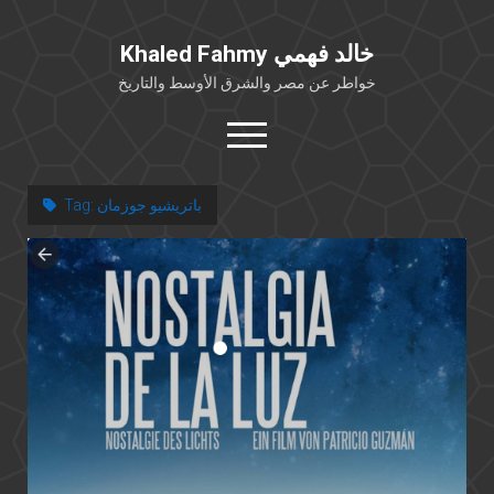
Khaled Fahmy خالد فهمي
خواطر عن مصر والشرق الأوسط والتاريخ
open
menu
twitter
facebook
باتريشيو جوزمان
Tag:
خلفية شخصية
كتابات أكاديمية
مقالات صحافية
بوستات من فيسبوك
مقابلات في الإعلام
Languages