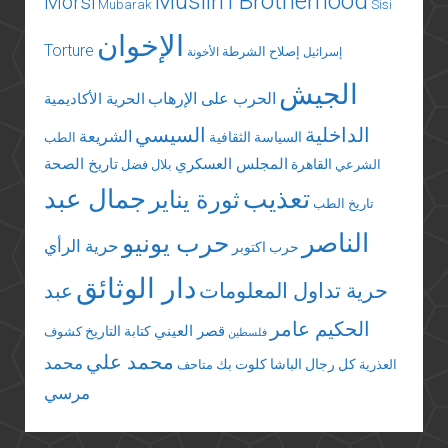
Muslim Brotherhood
Morsi
Mubarak
Sisi
الإخوان
Torture
إصلاح الشرطة
إسرائيل
الأخونة
الجيش
الحرب على الإرهاب
الحرية الأكاديمية
الداخلية
السيسي
الشريعة
السياسة الثقافية
الطب
المجلس العسكري
تاريخ الصحة
القاهرة
الشرعي
بلال فضل
تعذيب
جمال عبد
ثورة يناير
تاريخ الطب
الناصر
حرب يونيو
حرية الرأي
حرب اكتوبر
دار الوثائق
حرية تداول المعلومات
عبد
الحكيم عامر
قصر العيني
كتابة التاريخ
كشوف
فلسطين
محمد علي
محمد
كل رجال الباشا
كلوت بك
العذرية
متاحف
مرسي