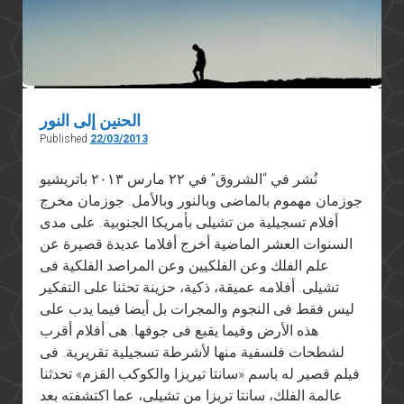
الحنين إلى النور
Published
22/03/2013
نُشر في “الشروق” في ٢٢ مارس ٢٠١٣ باتريشيو
جوزمان مهموم بالماضى وبالنور وبالأمل. جوزمان مخرج
أفلام تسجيلية من تشيلى بأمريكا الجنوبية. على مدى
السنوات العشر الماضية أخرج أفلاما عديدة قصيرة عن
علم الفلك وعن الفلكيين وعن المراصد الفلكية فى
تشيلى. أفلامه عميقة، ذكية، حزينة تحثنا على التفكير
ليس فقط فى النجوم والمجرات بل أيضا فيما يدب على
هذه الأرض وفيما يقبع فى جوفها. هى أفلام أقرب
لشطحات فلسفية منها لأشرطة تسجيلية تقريرية. فى
فيلم قصير له باسم «سانتا تيريزا والكوكب القزم» تحدثنا
عالمة الفلك، سانتا تريزا من تشيلى، عما اكتشفته بعد