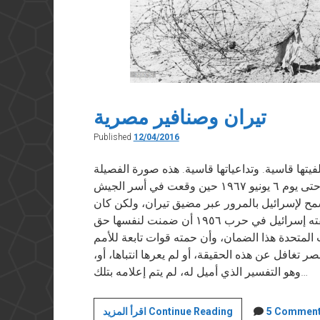
تيران وصنافير مصرية
Published
12/04/2016
يتها قاسية. وتداعياتها قاسية. هذه صورة الفصيلة
المصرية التي كانت تحمي جزيرة تيران حتى يوم ٦ يونيو ١٩٦٧ حين وقعت في أسر الجيش
 خلفية قصيرة: حتى حرب ١٩٥٦، لم يُسمح لإسرائيل بالمرور عبر مضيق تيران، ولكن كان
من أهم نتائج الانتصار العسكري الحاسم الذي حققته إسرائيل في حرب ١٩٥٦ أن ضمنت لنفسها حق
المتحدة هذا الضمان، وأن حمته قوات تابعة للأمم
تغافل عن هذه الحقيقة، أو لم يعرها انتباها، أو،
وهو التفسير الذي أميل له، لم يتم إعلامه بتلك…
تيران
5 Commen
اقرأ المزيد Continue Reading