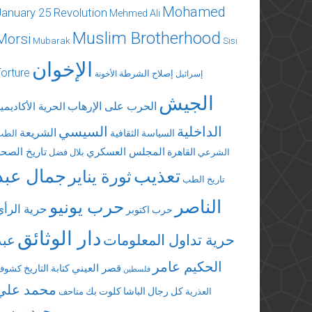
Mohamed
January 25 Revolution
Mehmed Ali
Muslim Brotherhood
Morsi
Mubarak
Sisi
الإخوان
Torture
إصلاح الشرطة
إسرائيل
الأخونة
الجيش
الحرب على الإرهاب
الحرية الأكاديمي
الداخلية
السيسي
الشريعة
السياسة الثقافية
الطب
المجلس العسكري
تاريخ الصحة
القاهرة
الشرعي
بلال فضل
تعذيب
جمال عبد
ثورة يناير
تاريخ الطب
الناصر
حرب يونيو
حرية الرأي
حرب اكتوبر
دار الوثائق
حرية تداول المعلومات
عبد
الحكيم عامر
قصر العيني
كتابة التاريخ
كشوف
فلسطين
محمد علي
كل رجال الباشا
كلوت بك
العذرية
متاحف
محمد مرسي