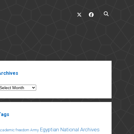
twitter
facebook
ebar
Archives
rchives
Tags
Egyptian National Archives
Academic freedom
Army