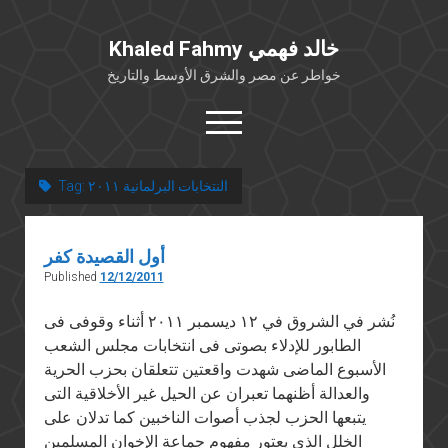
Khaled Fahmy خالد فهمي
خواطر عن مصر والشرق الأوسط والتاريخ
open
menu
twitter
facebook
النتخابات البرلمانية ٢٠١١
Tag:
خلفية شخصية
أول القصيدة كفر
كتابات أكاديمية
Published
12/12/2011
مقالات صحافية
نُشر في الشروق في ١٢ ديسمبر ٢٠١١ أثناء وقوفى فى
بوستات من فيسبوك
الطابور للإدلاء بصوتى فى انتخابات مجلس الشعب
مقابلات في الإعلام
الأسبوع الماضى شهدت واقعتين تتعلقان بحزب الحرية
Languages
والعدالة أظنهما تعبران عن الحيل غير الأخلاقية التى
يتبعها الحزب لجذب أصوات الناخبين كما تدلان على
الخلل الذى يعتور مفهوم جماعة الإخوان المسلمين