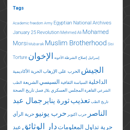
Tags
Egyptian National Archives
Academic freedom
Army
Mohamed
January 25 Revolution
Mehmed Ali
Muslim Brotherhood
Morsi
Mubarak
Sisi
الإخوان
Torture
إصلاح الشرطة
إسرائيل
الأخونة
الجيش
الحرب على الإرهاب
الحرية الأكاديمية
الداخلية
السيسي
الشريعة
السياسة الثقافية
الطب
المجلس العسكري
تاريخ الصحة
القاهرة
الشرعي
بلال فضل
تعذيب
جمال عبد
ثورة يناير
تاريخ الطب
الناصر
حرب يونيو
حرية الرأي
حرب اكتوبر
دار الوثائق
حرية تداول المعلومات
عبد