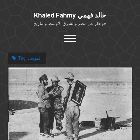
Khaled Fahmy خالد فهمي
خواطر عن مصر والشرق الأوسط والتاريخ
open
menu
twitter
facebook
الموساد
Tag:
خلفية شخصية
كتابات أكاديمية
مقالات صحافية
بوستات من فيسبوك
مقابلات في الإعلام
Languages