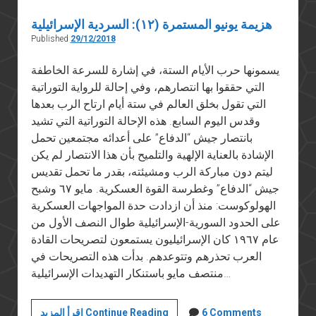
هزيمة يونيو المستمرة (١٢): السردية الإسرائيلية
Published
29/12/2018
يسمونها حرب الأيام الستة، في إشارة للسرعة الخاطفة
التي حققوا بها انتصارهم، وفي إحالة للرواية التوراتية
التي تقول بخلق العالم في ستة أيام ارتاح الرب بعدها
وقدس اليوم السابع. هذه الإحالة التوراتية التي تشيد
بانتصار جيش “الدفاع” على أعدائه مجتمعين تحمل
الإشادة بالعناية الإلهية والتلميح بأن هذا الانتصار لم يكن
ليتم دون مباركة الرب ومشيئته، بقدر ما تحمل تقديس
جيش “الدفاع” وغطرسة القوة العسكرية. مايو ٦٧ وشبح
الهولوكوست: منذ أن ازدادت حدة المواجهات العسكرية
على الحدود السورية-الإسرائيلية طوال النصف الأول من
عام ١٩٦٧ كان الإسرائيليون يستمعون لتصريحات القادة
العرب تحذرهم وتتوعدهم. بدأت هذه التصريحات في
منتصف مايو باستنكار التهديدات الإسرائيلية…
هزيمة
6 Comments
اقرأ المزيد Continue Reading