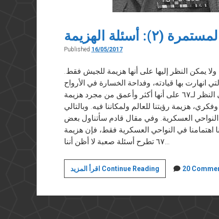
(٢): أسئلة الهزيمة
Published
16/05/2017
 تكن هزيمة ٦٧ هزيمة عادية. ولا يمكن النظر إليها على أنها هزيمة للجيش فقط.
تي انهارت بها قيادته، وفداحة الخسارة في الأرواح
والمعدات والأرض — كل هذه العوامل تجبرنا على النظر لـ٦٧ على أنها أكثر وأعمق من مجرد هزيمة
ي، هزيمة رؤيتنا للعالم ولمكاننا فيه. وبالتالي
النواحي العسكرية. وفي مقال قادم سأتناول بعض
ا اهتمامنا في النواحي العسكرية فقط، فإن هزيمة
٦٧ تطرح أسئلة صعبة لا أظن أننا…
هزيمة
20 Comme
اقرأ المزيد Continue Reading
يونيو
المستمرة
(٢):
أسئلة