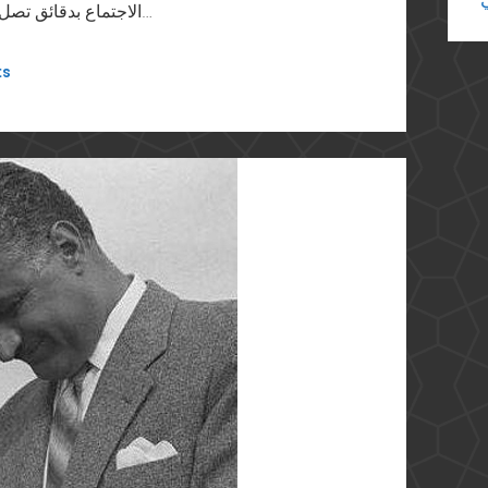
الاجتماع بدقائق تصل طائرة حربية أُخرى عليها ضابط برتبة كبيرة يحمل…
ts