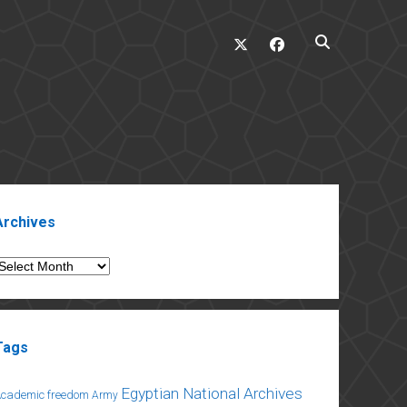
twitter
facebook
ebar
Archives
rchives
Tags
Egyptian National Archives
Academic freedom
Army