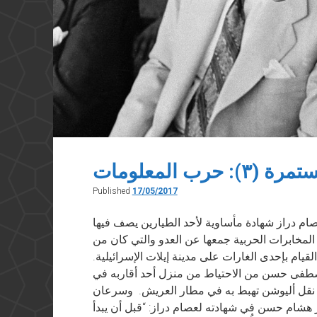
حرب المعلومات
Published
17/05/2017
عصام دراز شهادة مأساوية لأحد الطيارين يصف فيها
لمخابرات الحربية جمعها عن العدو والتي كان من
يام بإحدى الغارات على مدينة إيلات الإسرائيلية.
هشام مصطفى حسن من الاحتياط من منزل أحد أقاربه في
 نقل أليوشن تهبط به في مطار العريش. وسرعان
ار هشام حسن في شهادته لعصام دراز: “قبل أن يبدأ