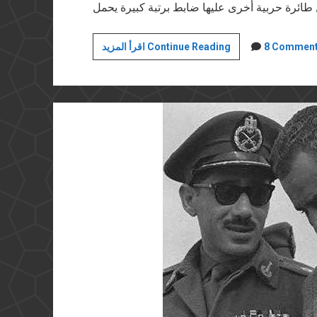
هزيمة
8 Commen
اقرأ المزيد Continue Reading
يونيو
المستمرة
(٣):
حرب
المعلومات