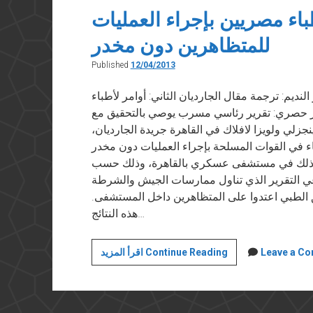
القرن
طباء مصريين بإجراء العمليات
التاسع
للمتظاهرين دون مخدر
عشر
Published
12/04/2013
في ١٢ ابريل ٢٠١٣ من مركز النديم: ترجمة مقال الجارديان الثاني: أوامر لأطباء
در حصري: تقرير رئاسي مسرب يوصي بالتحقيق مع
جزلي ولويزا لافلاك في القاهرة جريدة الجارديان،
ر لكبار الأطباء في القوات المسلحة بإجراء العمليات دون مخدر
وذلك في مستشفى عسكري بالقاهرة، وذلك حسب
عي التقرير الذي تناول ممارسات الجيش والشرطة
اء الفريق الطبي اعتدوا على المتظاهرين داخل المستشفى.
هذه النتائج…
الجارديان:
Leave a C
اقرأ المزيد Continue Reading
أوامر
لأطباء
مصريين