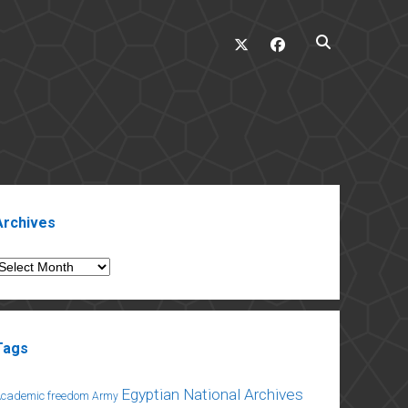
twitter
facebook
ebar
Archives
rchives
Tags
Egyptian National Archives
Academic freedom
Army