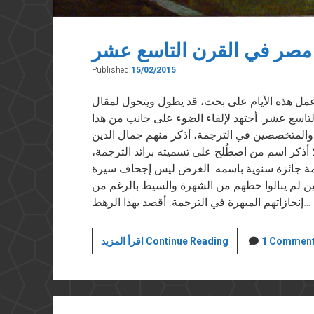
 مصر في القرن التاسع عشر
Published
15/02/2015
ر في “فيسبوك” في ١٥ فبراير ٢٠١٥ أعمل هذه الأيام على بحث، قد يطول ويتحول لمقال
تاسع عشر. أجتهد لإلقاء الضوء على جانب من هذا
والمتخصصين في الترجمة، أذكر منهم جمال الدين
 أذكر اسم من اصطُلح على تسميته برائد الترجمة،
جمة جائزة سنوية باسمه. الغرض ليس إجحاف سيرة
ن لم ينالوا حظهم من الشهرة والسيط بالرغم من
إنجازاتهم المبهرة في الترجمة. أقصد بهذا الرهط…
تاريخ
1 Commen
اقرأ المزيد Continue Reading
الترجمة
في
مصر
في