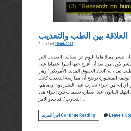
العلاقة بين الطب والتعذيب
Published
15/06/2015
سبوك” في ١٥ يونيو ٢٠١٥ الجارديان تنشر مقالا هاما اليوم عن سياسة التعذيب التي
نشر لأول مرة بعد أن أُفرج عنها أخيرا اعتمادا على
ب تقدم به “اتحاد الحقوق المدنية الأمريكي” وهي
 الوثيقة المنشورة توضح أن ممارسة التعذيب كانت
ي آي إيه من إجراء تجارب على البشر دون رضاهم،
انتهك القانون عند إصداره تعليمات تتيح إجراء هذه
“التجارب”. قذ يبدو الأمر…
العلاقة
Leave a C
اقرأ المزيد Continue Reading
بين
الطب