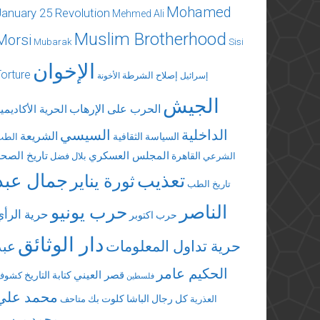
Mohamed
January 25 Revolution
Mehmed Ali
Muslim Brotherhood
Morsi
Mubarak
Sisi
الإخوان
Torture
إصلاح الشرطة
إسرائيل
الأخونة
الجيش
الحرب على الإرهاب
الحرية الأكاديمي
الداخلية
السيسي
الشريعة
السياسة الثقافية
الطب
المجلس العسكري
تاريخ الصحة
القاهرة
الشرعي
بلال فضل
تعذيب
جمال عبد
ثورة يناير
تاريخ الطب
الناصر
حرب يونيو
حرية الرأي
حرب اكتوبر
دار الوثائق
حرية تداول المعلومات
عبد
الحكيم عامر
قصر العيني
كتابة التاريخ
كشوف
فلسطين
محمد علي
كل رجال الباشا
كلوت بك
العذرية
متاحف
محمد مرسي