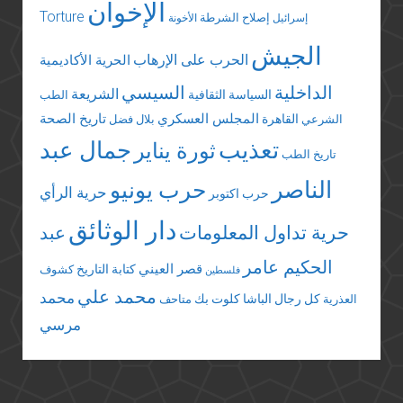
الإخوان
Torture
إصلاح الشرطة
إسرائيل
الأخونة
الجيش
الحرب على الإرهاب
الحرية الأكاديمية
الداخلية
السيسي
الشريعة
السياسة الثقافية
الطب
المجلس العسكري
تاريخ الصحة
القاهرة
الشرعي
بلال فضل
تعذيب
جمال عبد
ثورة يناير
تاريخ الطب
الناصر
حرب يونيو
حرية الرأي
حرب اكتوبر
دار الوثائق
حرية تداول المعلومات
عبد
الحكيم عامر
قصر العيني
كتابة التاريخ
كشوف
فلسطين
محمد علي
محمد
كل رجال الباشا
كلوت بك
العذرية
متاحف
مرسي