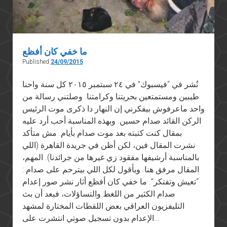
ما خفي كان أفظع
Published
24/09/2015
نُشر في “فيسبوك” في ٢٤ سبتمبر ٢٠١٥ كل سنة واحنا
طيبين ومستمتعين بحريتنا وكرامتنا. وصلتني رسالة من
واحد ماعرفوش بيفكرني إن النهار دا ذكرى موت الرئيس
الركن القائد صدام حسين. وبهذه المناسبة أحب أرد عليه
بمقال كنت كتبته بعد موت صدام بأيام. مش متأكد
نشرت المقال فين، لكن أظن في جريدة القاهرة (اللي
بالمناسبة أرشيفها مفقود زي غيرها من جرائدنا). المهم،
المقال مرفق هنا. وبأقول لكل اللي بيترحم على صدام :
“تعيش وتفتكر”. ما خفي كان أفظع أثار نشر صور إعدام
صدام الكثير من اللغط والتساؤلات، فبعد أن بث
التليفزيون العراقي بعض اللقطات المختارة لمشهد
الإعدام بدون تسجيل صوتي انتشرت على…