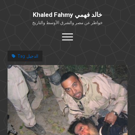
Khaled Fahmy خالد فهمي
خواطر عن مصر والشرق الأوسط والتاريخ
open
menu
twitter
facebook
الدجيل
Tag:
خلفية شخصية
كتابات أكاديمية
مقالات صحافية
بوستات من فيسبوك
مقابلات في الإعلام
Languages