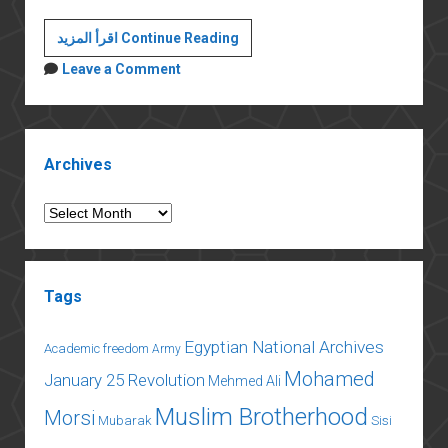
ما
اقرأ المزيد Continue Reading
خفي
Leave a Comment
كان
أفظع
Sidebar
Archives
Archives
Tags
Egyptian National Archives
Academic freedom
Army
Mohamed
January 25 Revolution
Mehmed Ali
Muslim Brotherhood
Morsi
Mubarak
Sisi