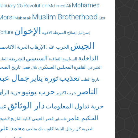
Mohamed
January 25 Revolution
Mehmed Ali
Muslim Brotherhood
Morsi
Mubarak
Sisi
الإخوان
Torture
إصلاح الشرطة
إسرائيل
الأخونة
الجيش
الحرب على الإرهاب
الحرية الأكاديمي
الداخلية
السيسي
الشريعة
السياسة الثقافية
الطب
المجلس العسكري
تاريخ الصحة
القاهرة
الشرعي
بلال فضل
تعذيب
جمال عبد
ثورة يناير
تاريخ الطب
الناصر
حرب يونيو
حرية الرأي
حرب اكتوبر
دار الوثائق
حرية تداول المعلومات
عبد
الحكيم عامر
قصر العيني
كتابة التاريخ
كشوف
فلسطين
محمد علي
كل رجال الباشا
كلوت بك
العذرية
متاحف
محمد مرسي