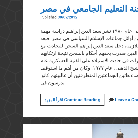
ة التعليم الجامعي في مصر
Published
30/09/2012
نُشر في “الشروق” في ٣٠ سبتمبر ٢٠١٢ فى عام ١٩٨٠ نشر سعد الدين إبراهيم دراسة مهمة
ين من أوائل جماعات الإسلام السياسى فى مصر. فبعد
للازمة، دخل سعد الدين إبراهم السجن للتحادث مع
 الذين صدرت بحقهم أحكام بالسجن نتيجة ارتكابهم
 فى حادث الاستيلاء على الفنية العسكرية عام
١٩٧٤ واختطاف وقتل وزير الأوقاف السابق، الشيخ الذهبى، عام ١٩٧٧. وكان من أهم ما استوقف
ضاء هاتين الجماعتين المتطرفتين أن غالبيتهم كانوا
يدرسون فى…
محنة
Leave a C
اقرأ المزيد Continue Reading
التعليم
الجامعي
في
مصر