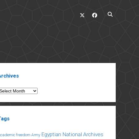
twitter
facebook
ebar
Archives
rchives
Tags
Egyptian National Archives
Academic freedom
Army