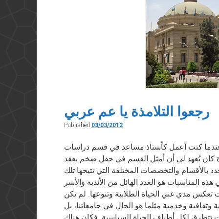
رجعوا التلامذة يا عم عربي
Published
03/03/2012
ر في “أخبار الأدب” في ٣ مارس ٢٠١٢ عندما كنت أعمل كأستاذ مساعد في قسم دراسات
ة كان يُعهد لي أن أمثل القسم في حفل ضخم يعقد
د بالأقسام والتخصصات المختلفة التي تتيحها تلك
هذه المناسبات هو العدد الهائل من الأندية والأسر
نت تعكس مدي غني الحياة الطلابية وتنوعها. لم تكن
ة وثقافية وخدمية مثلما هو الحال في جامعاتنا، بل