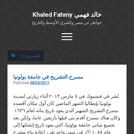
Khaled Fahmy خالد فهمي
خواطر عن مصر والشرق الأوسط والتاريخ
open
menu
twitter
facebook
التشريح
Tag:
خلفية شخصية
مسرح التشريح في جامعة بولونيا
كتابات أكاديمية
Published
08/03/2013
مقالات صحافية
نُشر في فيسبوك في ٨ مارس ٢٠١٣ أثناء زيارتي لمدينة
بوستات من فيسبوك
بولونيا بإيطاليا الشهر الماضي كان أول مكان أقصده
مقابلات في الإعلام
مسرح التشريح الشهير الذي يعود تاريخ بنائه لعام ١٦٣٦.
Languages
وكان هناك مسرح أقدم بني قبلها بأربعين عاما، ولكن بعد
تجميع مباني جامعة بولونيا، التي يعود تاريخ إنشائها إلى
عام ١٠٨٨ (!!)، في مبنى واحد تقرر إعادة بناء مشرح