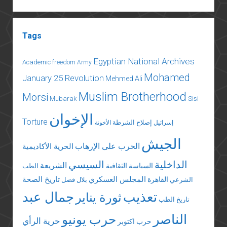
القاهرة:
ثمة
شيء
Tags
يحدث
في
Egyptian National Archives
مصر
Academic freedom
Army
الآن!
Mohamed
January 25 Revolution
Mehmed Ali
Muslim Brotherhood
Morsi
Mubarak
Sisi
الإخوان
Torture
إصلاح الشرطة
إسرائيل
الأخونة
الجيش
الحرب على الإرهاب
الحرية الأكاديمية
الداخلية
السيسي
الشريعة
السياسة الثقافية
الطب
المجلس العسكري
تاريخ الصحة
القاهرة
الشرعي
بلال فضل
تعذيب
جمال عبد
ثورة يناير
تاريخ الطب
الناصر
حرب يونيو
حرية الرأي
حرب اكتوبر