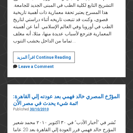
التشريح التابع لكلية الطب في المبنى الجديد للجامعة.
هذا المسرح يعتبر تحفة معمارية ذات أهمية تاريخية
قصوى، وكنت قد تتبعت تاريخه أثناء دراستي لتاريخ
الطب في أوروبا وفي العالم الإسلامي. أما عن أهميته
المعمارية فترجع لأسباب عديدة منها، مثلا، أنه مغلف
تماما من الداخل بخشب التنوب.…
مسرح
اقرأ المزيد Continue Reading
التشريح
Leave a Comment
في
جامعة
بولونيا
المؤرّخ المصري خالد فهمي بعد عودته إلي القاهرة:
ثمة شيء يحدث في مصر الآن!
Published
30/10/2010
نُشر في “أخبار الأدب” في ٣٠ اكتوبر ٢٠١٠ محمد شعير
المؤرخ خالد فهمي قرر العودة إلي القاهرة بعد 20 عاما