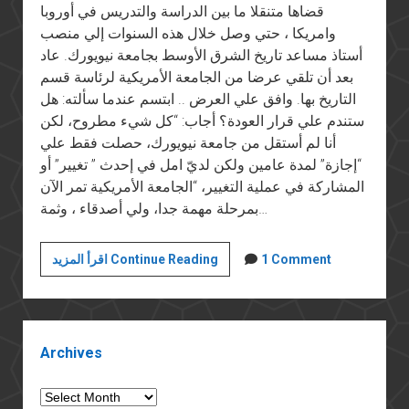
قضاها متنقلا ما بين الدراسة والتدريس في أوروبا
وامريكا ، حتي وصل خلال هذه السنوات إلي منصب
أستاذ مساعد تاريخ الشرق الأوسط بجامعة نيويورك. عاد
بعد أن تلقي عرضا من الجامعة الأمريكية لرئاسة قسم
التاريخ بها. وافق علي العرض .. ابتسم عندما سألته: هل
ستندم علي قرار العودة؟ أجاب: “كل شيء مطروح، لكن
أنا لم أستقل من جامعة نيويورك، حصلت فقط علي
“إجازة” لمدة عامين ولكن لديّ امل في إحدث ” تغيير” أو
المشاركة في عملية التغيير، “الجامعة الأمريكية تمر الآن
بمرحلة مهمة جدا، ولي أصدقاء ، وثمة…
المؤرّخ
1 Comment
اقرأ المزيد Continue Reading
المصري
خالد
فهمي
Sidebar
بعد
Archives
عودته
إلي
Archives