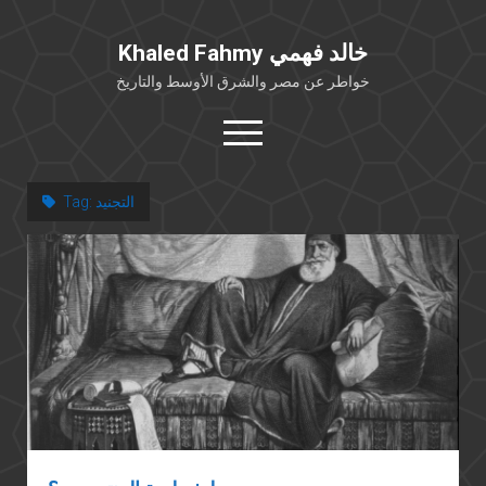
Khaled Fahmy خالد فهمي
خواطر عن مصر والشرق الأوسط والتاريخ
open
menu
twitter
facebook
التجنيد
Tag:
خلفية شخصية
كتابات أكاديمية
مقالات صحافية
بوستات من فيسبوك
مقابلات في الإعلام
Languages