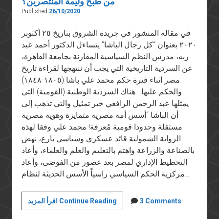
من طبخ وليمة المنتصرين؟
Published
26/10/2020
في مقاله المنشور في جريدة الشروق بتاريخ ٢٥ أكتوبر
٢٠٢٠ بعنوان “كل رجال الباشا” يتساءل الدكتور أحمد عبد
ربه، مدرس النظم السياسية المقارنة بجامعة القاهرة،
عن السردية التاريخية التي يجب أن ننتهجها لقراءة تاريخ
مصر أثناء فترة حكم محمد علي باشا (١٨٠٥-١٨٤٨)
والحكم عليها. هناك السردية الوطنية (القومية) التي
يمثلها عبد الرحمن الرافعي خير تمثيل والتي تذهب إلى
أن الباشا “أسس أمة مصرية متمايزة وهوية مصرية
مستقلة وحدودا قومية مُعرفة! محمد علي وفقا لهذه
الرواية الشمولية قائد عسكري وسياسي بارع، نهض
بالصناعة والزراعة واهتم بالتعليم والعلم والعلماء، وأعاد
التخطيط الإداري لمصر بعد عصور من الفوضى، وأعاد
مركزية الحكم السياسي راسياً الأسس الحديثة لنظام…
من
3 Comments
اقرأ المزيد Continue Reading
طبخ