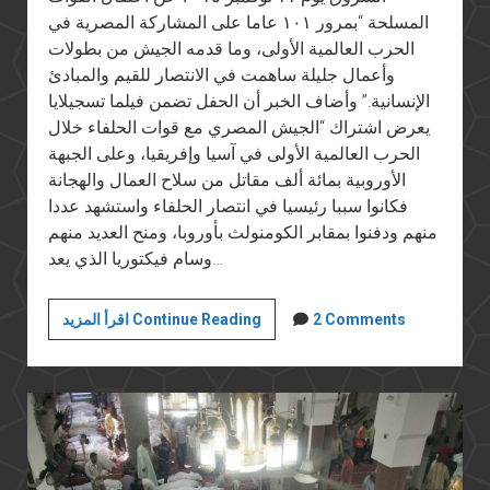
المسلحة “بمرور ١٠١ عاما على المشاركة المصرية في
الحرب العالمية الأولى، وما قدمه الجيش من بطولات
وأعمال جليلة ساهمت في الانتصار للقيم والمبادئ
الإنسانية.” وأضاف الخبر أن الحفل تضمن فيلما تسجيلايا
يعرض اشتراك “الجيش المصري مع قوات الحلفاء خلال
الحرب العالمية الأولى في آسيا وإفريقيا، وعلى الجبهة
الأوروبية بمائة ألف مقاتل من سلاح العمال والهجانة
فكانوا سببا رئيسيا في انتصار الحلفاء واستشهد عددا
منهم ودفنوا بمقابر الكومنولث بأوروبا، ومنح العديد منهم
وسام فيكتوريا الذي يعد…
الجيش
2 Comments
اقرأ المزيد Continue Reading
المصري
في
الحرب
العالمية
الأولى