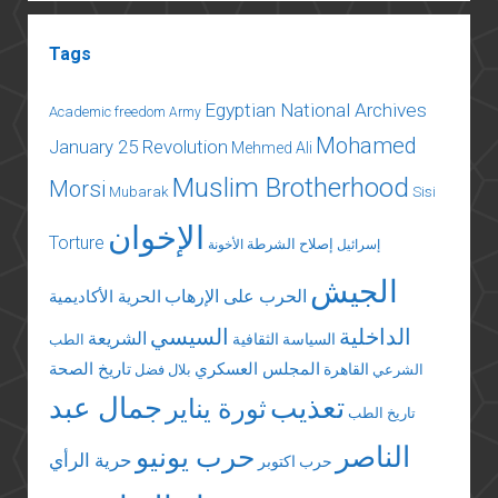
Tags
Egyptian National Archives
Academic freedom
Army
Mohamed
January 25 Revolution
Mehmed Ali
Muslim Brotherhood
Morsi
Mubarak
Sisi
الإخوان
Torture
إصلاح الشرطة
إسرائيل
الأخونة
الجيش
الحرب على الإرهاب
الحرية الأكاديمية
الداخلية
السيسي
الشريعة
السياسة الثقافية
الطب
المجلس العسكري
تاريخ الصحة
القاهرة
الشرعي
بلال فضل
تعذيب
جمال عبد
ثورة يناير
تاريخ الطب
الناصر
حرب يونيو
حرية الرأي
حرب اكتوبر