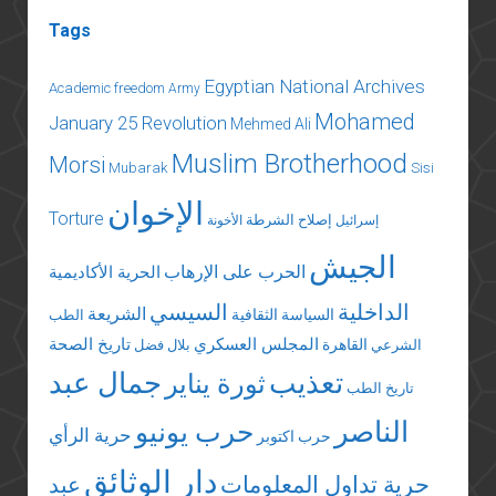
Tags
Egyptian National Archives
Academic freedom
Army
Mohamed
January 25 Revolution
Mehmed Ali
Muslim Brotherhood
Morsi
Mubarak
Sisi
الإخوان
Torture
إصلاح الشرطة
إسرائيل
الأخونة
الجيش
الحرب على الإرهاب
الحرية الأكاديمية
الداخلية
السيسي
الشريعة
السياسة الثقافية
الطب
المجلس العسكري
تاريخ الصحة
القاهرة
الشرعي
بلال فضل
تعذيب
جمال عبد
ثورة يناير
تاريخ الطب
الناصر
حرب يونيو
حرية الرأي
حرب اكتوبر
دار الوثائق
حرية تداول المعلومات
عبد