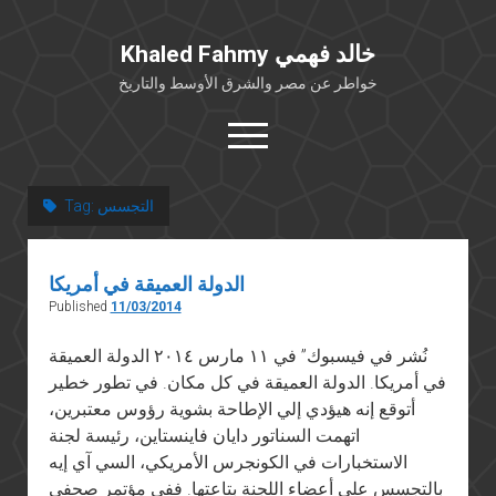
Khaled Fahmy خالد فهمي
خواطر عن مصر والشرق الأوسط والتاريخ
open
menu
twitter
facebook
التجسس
Tag:
خلفية شخصية
الدولة العميقة في أمريكا
كتابات أكاديمية
Published
11/03/2014
مقالات صحافية
نُشر في فيسبوك” في ١١ مارس ٢٠١٤ الدولة العميقة
بوستات من فيسبوك
في أمريكا. الدولة العميقة في كل مكان. في تطور خطير
مقابلات في الإعلام
أتوقع إنه هيؤدي إلي الإطاحة بشوية رؤوس معتبرين،
Languages
اتهمت السناتور دايان فاينستاين، رئيسة لجنة
الاستخبارات في الكونجرس الأمريكي، السي آي إيه
بالتجسس على أعضاء اللجنة بتاعتها. ففي مؤتمر صحفي