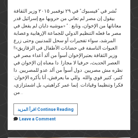
نُشر في “فيسبوك” في ٢٩ نوفمبر ٢٠١٥ وزير الثقافة
بيقول إن مصر لم تعاني من حروبها مع إسرائيل قدر
معاناتها من الإخوان، وتابع : ” «موشيه دايان لم يفعل في
مصر ما فعله التنظيم الدولي للجماعة الإرهابية وعصابة
المرشد، سواء تفجيرات أو سحل للمدنيين وحتى زرع
العبوات الناسفة في حضانات الأطفال في الزقازيق»!!
وزير الثقافة بعتبرالإخوان أسوأ من ألد أعداء مصر في
العصر الحديث، حرفيا لا مجازا. دا معناه إن الإخوان في
نظره مش مصريين. دول أسوأ من ألد عدو للمصريين. دا
كتير، كتير قوي والله. وللي ما يعرفش، أنا بأكره الإخوان:
فكرا وتنظيما وقيادات. إنما عمر كراهيتي، بل اشمئزازي،
من…
وزير
اقرأ المزيد Continue Reading
الثقافة
Leave a Comment
يعتقد
أن