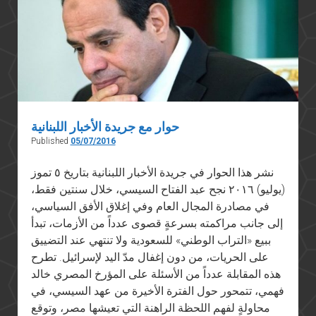
أحد
عشر
عامًا
حوار مع جريدة الأخبار اللبنانية
Published
05/07/2016
نشر هذا الحوار في جريدة الأخبار اللبنانية بتاريخ ٥ تموز
(يوليو) ٢٠١٦ نجح عبد الفتاح السيسي، خلال سنتين فقط،
في مصادرة المجال العام وفي إغلاق الأفق السياسي،
إلى جانب مراكمته بسرعةٍ قصوى عدداً من الأزمات، تبدأ
ببيع «التراب الوطني» للسعودية ولا تنتهي عند التضييق
على الحريات، من دون إغفال مدّ اليد لإسرائيل. تطرح
هذه المقابلة عدداً من الأسئلة على المؤرخ المصري خالد
فهمي، تتمحور حول الفترة الأخيرة من عهد السيسي، في
محاولةٍ لفهم اللحظة الراهنة التي تعيشها مصر، وتوقع