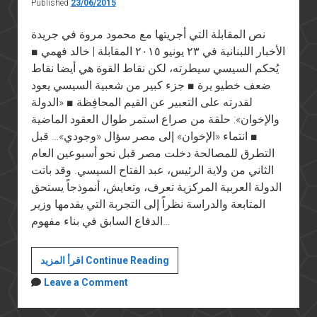
Published
23/06/2015
نص المقابلة التي أجريتها مع محمود مروة في جريدة
الأخبار اللبنانية في ٢٣ يونيو ٢٠١٥ المقابلة | خالد فهمي ■
يُحكم السيسي سيطرته، لكن نقاط القوة هي أيضا نقاط
ضعف خطيو يرة ■ جزء كبير من شعبية السيسي يعود
لقدرته على التعبير عن القيم المحافِظة ■ «الدولة
والإخوان»: حلقة من صراع استمر طوال العقود الماضية
■ انتماء «الإخوان» إلى مصر سؤال «وجودي»… قبل
التطرق للمصالحة دخلت مصر قبل نحو أسبوعين العام
الثاني من ولاية الرئيس، عبد الفتاح السيسي. وقد باتت
الدولة العربية المركزية تعرف، وتعايش، أنموذجاً يستحق
المتابعة والدراسة نظراً إلى التجربة التي يقدمها وزير
الدفاع السابق في بناء مفهوم…
مقابلة
اقرأ المزيد Continue Reading
مع
Leave a Comment
محمود
مروة