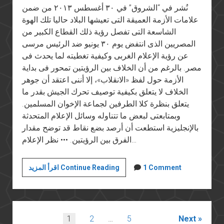
نُشر في “الشروق” في ٣٠ أغسطس ٢٠١٣ من ضمن
علامات الأزمة العميقة التى تعيشها البلاد حاليا تلك الهوة
الشاسعة التى تفصل رؤية ذلك القطاع الكبير من
المصريين الذى انتفض يوم ٣٠ يونيو ضد الرئيس مرسى
عن رؤية الإعلام الغربى وكيفية تغطيته لما يحدث فى
مصر. بالرغم من أن الخلاف بين الرؤيتين تمحور فى بداية
الأزمة حول لفظ «الانقلاب»، إلا أننى اعتقد أن جوهر
الخلاف لا يتعلق بكيفية توصيف تحرك الجيش بقدر ما
يتعلق بنظرة كلا الطرفين لجماعة الإخوان المسلمين.
وبمتابعتى لبعض ما تتناوله وسائل الإعلام المتحدثة
بالإنجليزية استطعت أن أرصد بضع نقاط قد توضح مقدار
الفرق بين الرؤيتين. ••• نظر الإعلام…
الإخوان
1 Comment
اقرأ المزيد Continue Reading
والغرب
Posts
1
2
…
5
Next