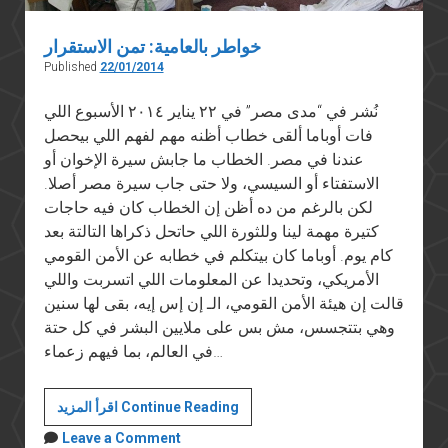
خواطر بالعامية: تمن الاستقرار
Published
22/01/2014
نُشر في “مدى مصر” في ٢٢ يناير ٢٠١٤ الأسبوع اللي
فات أوباما ألقى خطاب أظنه مهم لفهم اللي بيحصل
عندنا في مصر. الخطاب ما جابش سيرة الإخوان أو
الاستفتاء أو السيسي، ولا حتى جاب سيرة مصر أصلا.
لكن بالرغم من ده أظن إن الخطاب كان فيه حاجات
كتيرة مهمة لينا وللثورة اللي حاتحل ذكراها التالتة بعد
كام يوم. أوباما كان بيتكلم في خطابه عن الأمن القومي
الأمريكي، وتحديدا عن المعلومات اللي اتسربت واللي
قالت إن هيئة الأمن القومي، الـ إن إس إيه، بقى لها سنين
وهي بتتجسس، مش بس على ملايين البشر في كل حتة
في العالم، بما فيهم زعماء…
خواطر
اقرأ المزيد Continue Reading
بالعامية:
Leave a Comment