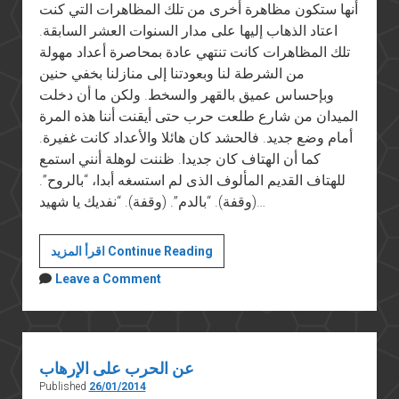
أنها ستكون مظاهرة أخرى من تلك المظاهرات التي كنت
اعتاد الذهاب إليها على مدار السنوات العشر السابقة.
تلك المظاهرات كانت تنتهي عادة بمحاصرة أعداد مهولة
من الشرطة لنا وبعودتنا إلى منازلنا بخفي حنين
وبإحساس عميق بالقهر والسخط. ولكن ما أن دخلت
الميدان من شارع طلعت حرب حتى أيقنت أننا هذه المرة
أمام وضع جديد. فالحشد كان هائلا والأعداد كانت غفيرة.
كما أن الهتاف كان جديدا. ظننت لوهلة أنني استمع
للهتاف القديم المألوف الذى لم استسغه أبدا، “بالروح”.
(وقفة). “بالدم”. (وقفة). “نفديك يا شهيد…
لماذا
اقرأ المزيد Continue Reading
سننتصر:
Leave a Comment
الثورة
مستمرة
عن الحرب على الإرهاب
Published
26/01/2014