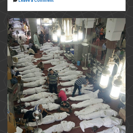
Leave a Comment
في
ذكرى
٢٥
يناير:
مأزق
الثورة
والنظام