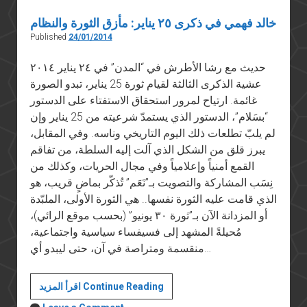
خالد فهمي في ذكرى ٢٥ يناير: مأزق الثورة والنظام
Published
24/01/2014
حديث مع رشا الأطرش في “المدن” في ٢٤ يناير ٢٠١٤
عشية الذكرى الثالثة لقيام ثورة 25 يناير، تبدو الصورة
غائمة. ارتياح لمرور استحقاق الاستفتاء على الدستور
“بسَلام”، الدستور الذي يستمدّ شرعيته من 25 يناير وإن
لم يلبّ تطلعات ذلك اليوم التاريخي وناسه. وفي المقابل،
يبرز قلق من الشكل الذي آلت إليه السلطة، من تفاقم
القمع أمنياً وإعلامياً وفي مجال الحريات، وكذلك من
نِسَب المشاركة والتصويت بـ”نَعَم” تُذكّر بماضٍ قريب، هو
الذي قامت عليه الثورة نفسها.. هي الثورة الأولى، الملبّدة
أو المزدانة الآن بـ”ثورة ٣٠ يونيو” (بحسب موقع الرائي)،
مُحيلةً المشهد إلى فسيفساء سياسية واجتماعية،
منقسمة ومتراصة في آن، حتى ليبدو أي…
خالد
اقرأ المزيد Continue Reading
فهمي