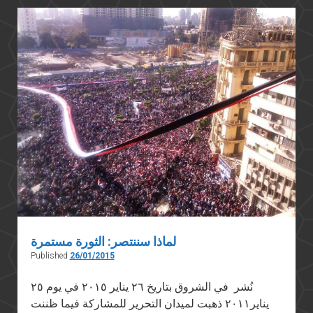
في
"الأخبار"
اللبنانية
لماذا سننتصر: الثورة مستمرة
Published
26/01/2015
نُشر في الشروق بتاريخ ٢٦ يناير ٢٠١٥ في يوم ٢٥
يناير٢٠١١ ذهبت لميدان التحرير للمشاركة فيما ظننت