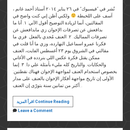
نُشر في “فيسبوك” في ٢٦ يناير ٢٠١٤ أستاذ أحمد غانم ،
آسف على اللخبطة
ولكني أظن إني كنت واضح في
المقالتين، أنما لزيادة التوضيح أقول الآتي: ١. أنا ما
بدافعش عن تصرفات الإخوان زي مابدافعش عن
تصرفات المماليك. ٢. العنف مُجدي بالفعل. فزي ما
فكرنا عمرو اسماعيل النهارده، وزي ما أنا قلت في
مقالتي في الشروق يوم ٢٣ أغسطس الفايت، العنف
ممكن يقتل فكرة عكس اللي بنردده في الأغاني
والحكايات. والتاريخ كله مليء بأمثلة علي دا. ٣. إنما
بخصوص استخدام العنف لمواجهة الإخوان فهناك نقطتين:
الأولى إن تاريخ مواجهة أفكار الإخوان بالعنف على مدار
أكتر من تمانين سنة بتورّى إن العنف…
عن
اقرأ المزيد Continue Reading
الحرب
Leave a Comment
على
الإرهاب