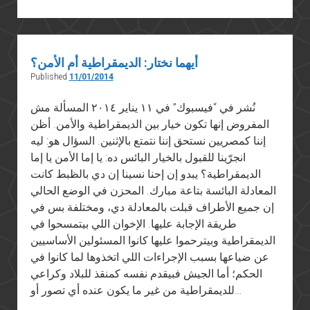
تمن
الاستقرار
أيهما نختار: الديمقراطية أم الأمن؟
Published
11/01/2014
نُشر في “فيسبوك” في ١١ يناير ٢٠١٤ المسألة مش
المفروض إنها تكون خيار بين الديمقراطية والأمن. أظن
إننا كمصريين نستحق إننا نتمتع بالإثنين. السؤال هو: ليه
انجرّينا للقبول بالخيار البائس ده: يا إما الأمن يا إما
الديمقراطية؟ يبدو إن إحنا نسينا إن دي بالظبط كانت
المعادلة البائسة بتاعة مبارك. المحزن في الوضع الحالي
إن جميع الأطراف قبلت بالمعادلة دي، ومختلفة بس في
طريقة الإجابة عليها. الإخوان اللي بيتمسحوا في
الديمقراطية وبيترحموا عليها كانوا المسئولين الأساسيين
عن ضياعها بسبب الإجراءات اللي اتخذوها لما كانوا في
الحكم؛ أما الجيش فبيقدم نفسه كمنقذ للبلاد وكراعي
للديمقراطية من غير ما يكون عنده أي تصور أو…