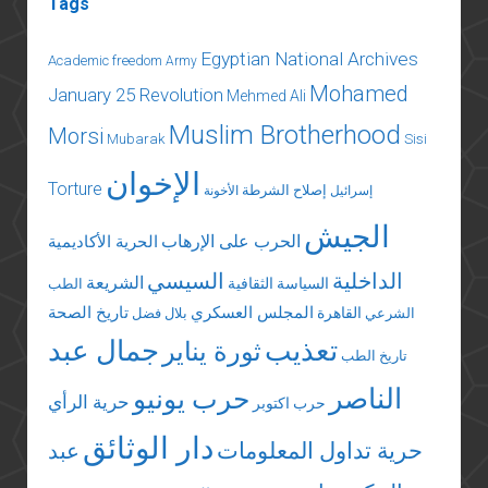
Tags
Egyptian National Archives
Academic freedom
Army
Mohamed
January 25 Revolution
Mehmed Ali
Muslim Brotherhood
Morsi
Mubarak
Sisi
الإخوان
Torture
إصلاح الشرطة
إسرائيل
الأخونة
الجيش
الحرب على الإرهاب
الحرية الأكاديمية
الداخلية
السيسي
الشريعة
السياسة الثقافية
الطب
المجلس العسكري
تاريخ الصحة
القاهرة
الشرعي
بلال فضل
تعذيب
جمال عبد
ثورة يناير
تاريخ الطب
الناصر
حرب يونيو
حرية الرأي
حرب اكتوبر
دار الوثائق
حرية تداول المعلومات
عبد