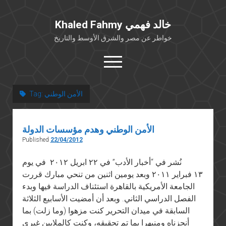
Khaled Fahmy خالد فهمي
خواطر عن مصر والشرق الأوسط والتاريخ
open
menu
twitter
facebook
الأمن الوطني
Tag:
خلفية شخصية
الأمن الوطني وهدم مؤسسات الدولة
كتابات أكاديمية
Published
22/04/2012
مقالات صحافية
نُشر في “أخبار الأدب” في ٢٢ ابريل ٢٠١٢ في يوم
بوستات من فيسبوك
١٣ فبراير ٢٠١١ وبعد يومين اثنين من تنحي مبارك قررت
مقابلات في الإعلام
الجامعة الأمريكية بالقاهرة استئناف الدراسة فيها وبدء
Languages
الفصل الدراسي الثاني. وبعد أن أمضيت الأسابيع الثلاثة
السابقة في ميدان التحرير كنت مزهوا (وما زلت) بما
أنجزناه ومنبهرا بما تم تحقيقه، وكنت كالملايين غيري