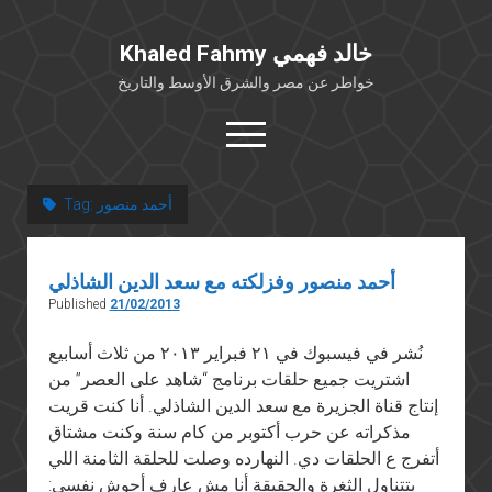
Khaled Fahmy خالد فهمي
خواطر عن مصر والشرق الأوسط والتاريخ
open
menu
twitter
facebook
أحمد منصور
Tag:
خلفية شخصية
أحمد منصور وفزلكته مع سعد الدين الشاذلي
كتابات أكاديمية
Published
21/02/2013
مقالات صحافية
نُشر في فيسبوك في ٢١ فبراير ٢٠١٣ من ثلاث أسابيع
بوستات من فيسبوك
اشتريت جميع حلقات برنامج “شاهد على العصر” من
مقابلات في الإعلام
إنتاج قناة الجزيرة مع سعد الدين الشاذلي. أنا كنت قريت
Languages
مذكراته عن حرب أكتوبر من كام سنة وكنت مشتاق
أتفرج ع الحلقات دي. النهارده وصلت للحلقة الثامنة اللي
بتتناول الثغرة والحقيقة أنا مش عارف أحوش نفسي: