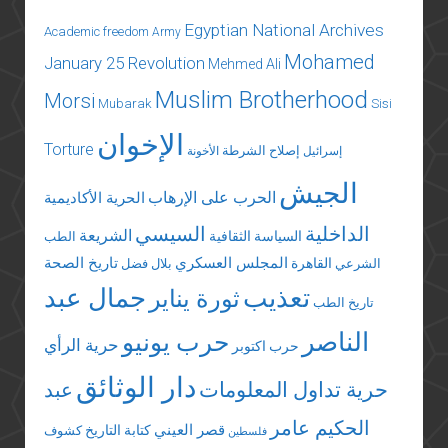
Egyptian National Archives
Academic freedom
Army
Mohamed
January 25 Revolution
Mehmed Ali
Muslim Brotherhood
Morsi
Mubarak
Sisi
الإخوان
Torture
إصلاح الشرطة
إسرائيل
الأخونة
الجيش
الحرب على الإرهاب
الحرية الأكاديمية
الداخلية
السيسي
الشريعة
السياسة الثقافية
الطب
المجلس العسكري
تاريخ الصحة
القاهرة
الشرعي
بلال فضل
تعذيب
جمال عبد
ثورة يناير
تاريخ الطب
الناصر
حرب يونيو
حرية الرأي
حرب اكتوبر
دار الوثائق
حرية تداول المعلومات
عبد
الحكيم عامر
قصر العيني
كتابة التاريخ
كشوف
فلسطين