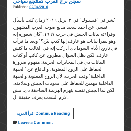
سجن برج العرب كمنتجع سياحي
Published
02/04/2016
نُشر في “فيسبوك” في ٢ ابريل ٢٠١٦ زمان كنت بأسأل
نفسي عن أحمد سعيد مذيع صوت العرب المشهور،
وقراءته بيانات الجيش في حرب ١٩٦٧: “كان شعوره إيه
وهو بيقرأ بيانات هو عارف إنها كذب بيّن؟” وبعد ما قرأت
في تاريخ الأيام السودا دي أدركت إنه في الغالب ما كنش
عارف. لكن يظل السؤال مطروح عن كاتب أو كتاب
البيانات دي في المخابرات الحربية: مفهوم ضرورة
الحفاظ على الروح المعنوية، والدفاع عن “الجبهة
الداخلية” وقت الحرب، لأن الروح المعنوية والجبهة
الداخلية مهمين للحفاظ على معويات الجيش وسلامته.
لكن لما الجيش نفسه ينهزم الهزيمة الساحقة دي، مش
لازم الشعب يعرف حقيقة ال…
سجن
اقرأ المزيد Continue Reading
برج
Leave a Comment
العرب