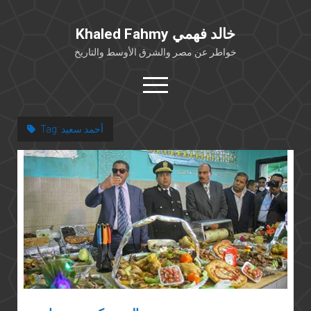
Khaled Fahmy خالد فهمي
خواطر عن مصر والشرق الأوسط والتاريخ
open
menu
twitter
facebook
أحمد سعيد
Tag:
خلفية شخصية
كتابات أكاديمية
مقالات صحافية
بوستات من فيسبوك
مقابلات في الإعلام
Languages