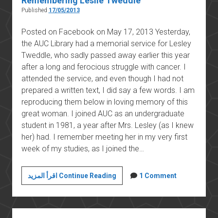
Remembering Leslie Tweddle
Published
17/05/2013
Posted on Facebook on May 17, 2013 Yesterday,
the AUC Library had a memorial service for Lesley
Tweddle, who sadly passed away earlier this year
after a long and ferocious struggle with cancer. I
attended the service, and even though I had not
prepared a written text, I did say a few words. I am
reproducing them below in loving memory of this
great woman. I joined AUC as an undergraduate
student in 1981, a year after Mrs. Lesley (as I knew
her) had. I remember meeting her in my very first
week of my studies, as I joined the…
Remembering
اقرأ المزيد Continue Reading
1 Comment
Leslie
Tweddle
Sidebar