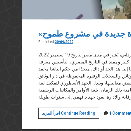
وة جديدة في مشروع طموح
Published
20/09/2022
عرض لكتاب “السعي للعدالة” بقلم محمود الورداني، نُشر في مدى مصر بتاريخ 19 سبتمبر 2022
 كبير وممتد في التاريخ المصري، لتأسيس معرفة
 إلى هذا الحد أو ذاك، متخذًا من حكم الباشا محمد
ائق والسجلات الوفيرة المحفوظة في دار الوثائق
 يفض مغاليقها، ويبذل الجهد الأسطوري لتفكيك لغة
ية ذلك الزمان، بلغة الأوامر والمكاتبات الرسمية
«السعي
1 Commen
اقرأ المزيد Continue Reading
للعدالة»..
خطوة