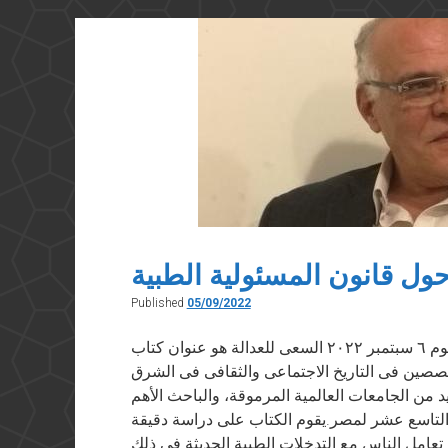
جديدة
في
مشروع
طموح
حول قانون المسئولية الطبية
Published
05/09/2022
مقال للدكتور علاء غنام نُشر في الشروق يوم ٦ سبتمبر ٢٠٢٢ السعى للعدالة هو عنوان كتاب
صصين فى التاريخ الاجتماعى والثقافى فى الشرق
 من الجامعات العالمية المرموقة، والباحث الأهم
ن التاسع عشر لمصر.يقوم الكتاب على دراسة دقيقة
عامل الناس مع التدخلات الطبية الحديثة فى ذلك