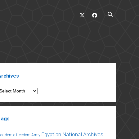
twitter
facebook
ebar
Archives
rchives
Tags
Egyptian National Archives
Academic freedom
Army