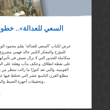
«السعي للعدالة».. خط
للمؤرخ والمفكر الكبير خالد فهمي مشروع
متكاملة للجذور التي ﻻ نزال نعيش في تأثيراتها
على نقطة انطلاق، وعكف بدأب وهمّة على الوث
القومية، والتي تعد كنوزًا ما زالت تنتظر من
مطلع القرن التاسع عشر التي تختلط فيها عام
وتحقيقات أجهزة الضبط والرقابة والإدارة. يعود جهد د.فهمي إلى سنوات طويلة،…
t