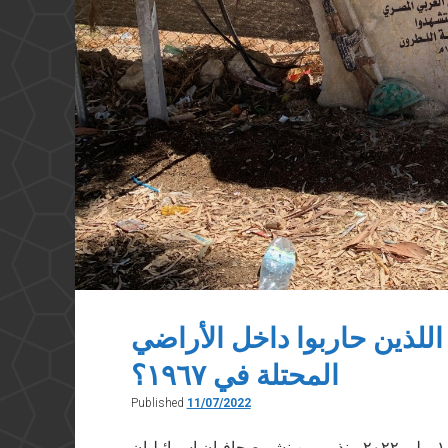
للذين حاربوا داخل الأراضي
المحتلة في ١٩٦٧؟
Published
11/07/2022
مقال نُشر على صفحة “الموقف المصري” بتاريخ ١١ يوليو ٢٠٢٢ منذ يومين نشر صحافيان إسرائيليان