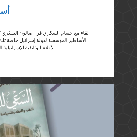
أسا
لقاء مع حسام السكري في “صالون السكري” ع
الأفلام الوثائقية الإسرائيلية المتعلقة بمذبحة الطنطورة عام ١٩٤٨ وحرب ١٩٦٧.