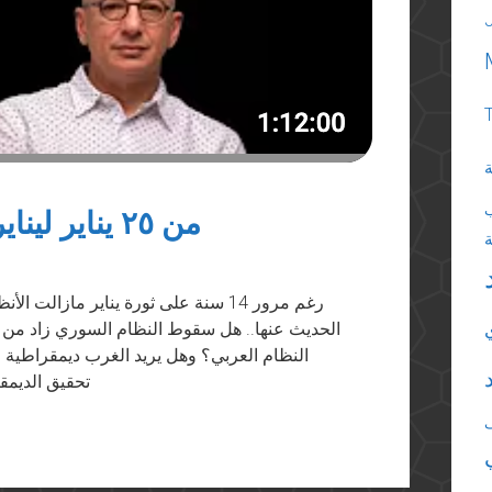
ة
من ٢٥ يناير ليناير ٢٥: ١٤ عاما على ثورة يناير
رغم مرور 14 سنة على ثورة يناير مازا
الحديث عنها.. هل سقوط النظام السوري زاد من 
النظام العربي؟ وهل يريد الغرب ديمقراطية
تحقيق الديمق