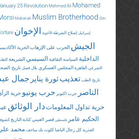
Mohamed
January 25 Revolution
Mehmed Ali
Muslim Brotherhood
Morsi
Mubarak
Sisi
الإخوان
Torture
إصلاح الشرطة
إسرائيل
الأخونة
الجيش
الحرب على الإرهاب
الحرية الأكاديمي
الداخلية
السيسي
الشريعة
السياسة الثقافية
الطب
المجلس العسكري
تاريخ الصحة
القاهرة
الشرعي
بلال فضل
تعذيب
جمال عبد
ثورة يناير
تاريخ الطب
الناصر
حرب يونيو
حرية الرأي
حرب اكتوبر
دار الوثائق
حرية تداول المعلومات
عبد
الحكيم عامر
قصر العيني
كتابة التاريخ
كشوف
فلسطين
محمد علي
كل رجال الباشا
كلوت بك
العذرية
متاحف
محمد مرسي