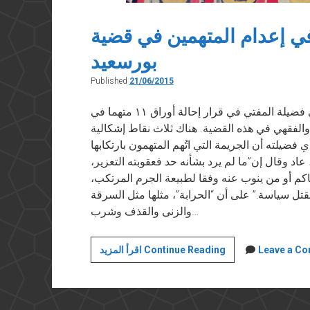
ي إعدام المتهمين في قضية
بورسعيد
Published
21/06/2015
نُشر على فيسبوك يوم ٢١ يونيو ٢٠١٥ جاء رأي فضيلة المفتي في قرار إحالة أوراق ١١ متهما في
 والفقهي في هذه القضية. هناك ثلاث نقاط إشكالية
 فضيلته أن الجريمة التي اتُهم المتهمون بارتكابها
عاد وقال إن”ما لم يرد بشأنه حد فعقوبته التعزير،
كم أو من ينوب عنه وفقا لطبيعة الجرم المرتكب،
القتل سياسة.” على أن “الحرابة”، مثلها مثل السرقة
والزنى والقذف وشرب…
تعليق
Leave a C
اقرأ المزيد Continue Reading
على
رأي
المفتي