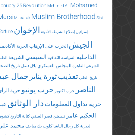
Mohamed
January 25 Revolution
Mehmed Ali
Muslim Brotherhood
Morsi
Mubarak
Sisi
الإخوان
Torture
إصلاح الشرطة
إسرائيل
الأخونة
الجيش
الحرب على الإرهاب
الحرية الأكاديمي
الداخلية
السيسي
الشريعة
السياسة الثقافية
الطب
المجلس العسكري
تاريخ الصحة
القاهرة
الشرعي
بلال فضل
تعذيب
جمال عبد
ثورة يناير
تاريخ الطب
الناصر
حرب يونيو
حرية الرأي
حرب اكتوبر
دار الوثائق
حرية تداول المعلومات
عبد
الحكيم عامر
قصر العيني
كتابة التاريخ
كشوف
فلسطين
محمد علي
كل رجال الباشا
كلوت بك
العذرية
متاحف
محمد مرسي