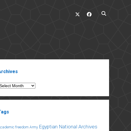
twitter
facebook
ebar
Archives
rchives
Tags
Egyptian National Archives
Academic freedom
Army