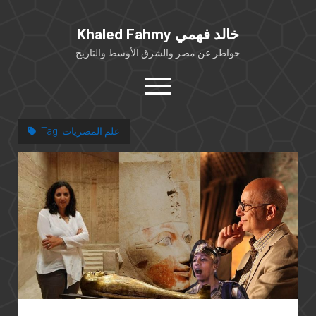
Khaled Fahmy خالد فهمي
خواطر عن مصر والشرق الأوسط والتاريخ
open
menu
twitter
facebook
علم المصريات
Tag:
خلفية شخصية
كتابات أكاديمية
مقالات صحافية
بوستات من فيسبوك
مقابلات في الإعلام
Languages