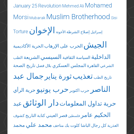
Mohamed
January 25 Revolution
Mehmed Ali
Muslim Brotherhood
Morsi
Mubarak
Sisi
الإخوان
Torture
إصلاح الشرطة
إسرائيل
الأخونة
الجيش
الحرب على الإرهاب
الحرية الأكاديمية
الداخلية
السيسي
الشريعة
السياسة الثقافية
الطب
المجلس العسكري
تاريخ الصحة
القاهرة
الشرعي
بلال فضل
تعذيب
جمال عبد
ثورة يناير
تاريخ الطب
الناصر
حرب يونيو
حرية الرأي
حرب اكتوبر
دار الوثائق
حرية تداول المعلومات
عبد
الحكيم عامر
قصر العيني
كتابة التاريخ
كشوف
فلسطين
محمد علي
محمد
كل رجال الباشا
كلوت بك
العذرية
متاحف
مرسي