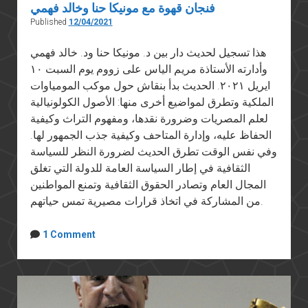
فنجان قهوة مع مونيكا حنا وخالد فهمي
Published
12/04/2021
هذا تسجيل لحديث دار بين د. مونيكا حنا ود. خالد فهمي
وأدارته الأستاذة مريم الياس على زووم يوم السبت ١٠
ايريل ٢٠٢١. الحديث بدأ بنقاش حول موكب المومياوات
الملكية وتطرق لمواضيع أخرى منها: الأصول الكولونيالية
لعلم المصريات وضرورة نقدها، ومفهوم التراث وكيفية
الحفاظ عليه، وإدارة المتاحف وكيفية جذب الجمهور لها.
وفي نفس الوقت تطرق الحديث لضرورة النظر للسياسة
الثقافية في إطار السياسة العامة للدولة التي تغلق
المجال العام وتصادر الحقوق الثقافية وتمنع المواطنين
من المشاركة في اتخاذ قرارات مصيرية تمس حياتهم.
1 Comment