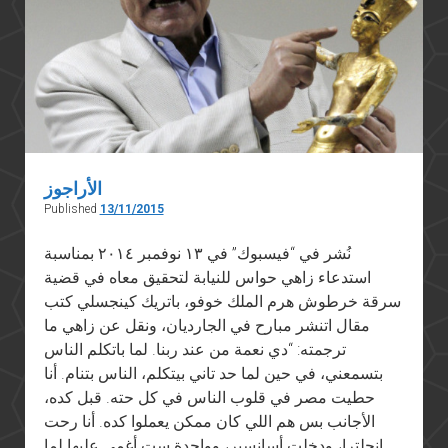
الأراجوز
Published
13/11/2015
نُشر في “فيسبوك” في ١٣ نوفمبر ٢٠١٤ بمناسبة
استدعاء زاهي حواس للنيابة لتحقيق معاه في قضية
سرقة خرطوش هرم الملك خوفو، باتريك كينجسلي كتب
مقال اتنشر مبارح في الجارديان، ونقل عن زاهي ما
ترجمته: “دي نعمة من عند ربنا. لما باتكلم الناس
بتسمعني، في حين لما حد تاني بيتكلم، الناس بتنام. أنا
حطيت مصر في قلوب الناس في كل حته. قبل كده،
الأجانب بس هم اللي كان ممكن يعملوا كده. أنا رحت
إنجلترا، ودخلت أسانسير، وواحدة ست أغمى عليها لما