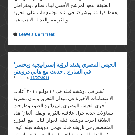
العتيقة، وهو المرشح الأفضل لبناء نظام ديمقراطي
يحفظ كرامتنا ويشركنا في بناء مجتمع قائم على الحرية
والكرامة والعدالة الاجتماعية.
Leave a Comment
"الجيش المصري يفتقد لرؤية إستراتيجية ويخسر
في الشارع": حديث مع هاني درويش
Published
16/07/2011
نُشر في دويتشه فيله في ١٦ يوليو ٢٠١١ أعادت
الاعتصامات الأخيرة في ميدان التحرير ومدن مصرية
أخرى الجيش المصري إلى دائرة الضوء وطرحت
تساؤلات جدية حول علاقته بالثورة. ولفك “ألغاز” هذه
العلاقة أجرت دويتشه فيله الحوار التالي مع المؤرخ
المتخصص في تاريخه خالد فهمي. دويتشه فيله: كيف
يمكن النظر للمؤسسة العسكرية المصرية في إدارتها