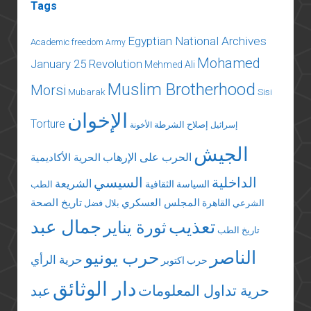
Tags
درويش
Egyptian National Archives
Academic freedom
Army
Mohamed
January 25 Revolution
Mehmed Ali
Muslim Brotherhood
Morsi
Mubarak
Sisi
الإخوان
Torture
إصلاح الشرطة
إسرائيل
الأخونة
الجيش
الحرب على الإرهاب
الحرية الأكاديمية
الداخلية
السيسي
الشريعة
السياسة الثقافية
الطب
المجلس العسكري
تاريخ الصحة
القاهرة
الشرعي
بلال فضل
تعذيب
جمال عبد
ثورة يناير
تاريخ الطب
الناصر
حرب يونيو
حرية الرأي
حرب اكتوبر
دار الوثائق
حرية تداول المعلومات
عبد