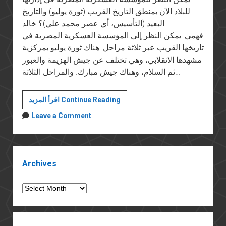
للبلاد الآن بمنطق التاريخ القريب (ثورة يوليو) والتاريخ
البعيد (التأسيس، أي عصر محمد علي)؟ خالد
فهمي: يمكن النظر إلى المؤسسة العسكرية المصرية في
تاريخها القريب عبر ثلاثة مراحل: هناك ثورة يوليو بمركزية
مشهدها الانقلابي، وهي تختلف عن جيش الهزيمة والعبور
ثم السلام، وهناك جيش مبارك. والمراحل الثلاثة…
"الجيش
اقرأ المزيد Continue Reading
المصري
Leave a Comment
يفتقد
لرؤية
إستراتيجية
Sidebar
ويخسر
Archives
في
الشارع":
Archives
حديث
مع
هاني