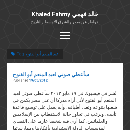
Khaled Fahmy خالد فهمي
خواطر عن مصر والشرق الأوسط والتاريخ
open
menu
twitter
facebook
عبد المنعم أبو الفتوح
Tag:
خلفية شخصية
سأعطي صوتي لعبد المنعم أبو الفتوح
كتابات أكاديمية
Published
19/05/2012
مقالات صحافية
نُشر في فيسبوك في ١٩ مايو ٢٠١٢ سأعطي صوتي لعبد
بوستات من فيسبوك
المنعم أبو الفتوح لأني أراه مدركا أن غنى مصر يكمن في
مقابلات في الإعلام
شعبها بتنوعه وتعدد أطيافه، وأنه يعمل على توسيع قاعدة
Languages
تأييده، ويرغب في تجاوز حالة الاستقطاب بين الإسلاميين
والعلمانيين. كما أرى فيه شخصا عازما على التصدي
لمؤسسات الدولة الاستبدادية بأفكارها وممارساتها