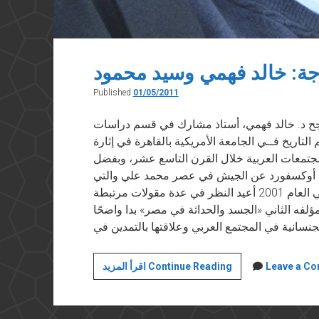
جة: خالد فهمي وسيد محمود
Published
01/05/2011
 في مجلة “العربي” في عدد مايو ٢٠١١ نجح د. خالد فهمي، أستاذ مشارك في قسم دراسات
اريخ فــي الجامعة الأمريكية بالقاهرة في إثارة
المجتمعات العربية خلال القرن التاسع عشر، وبفضل
معة أوكسفورد عن الجيش في عصر محمد علي والتي
صدرت في كتاب بعنوان «كل رجال الباشا» في العام 2001 أعيد النظر في عدة مقولات مرتبطة
لفه الثاني «الجسد والحداثة في مصر» بدا واضحًا
وجها
Leave a C
اقرأ المزيد Continue Reading
لوجة:
خالد
فهمي