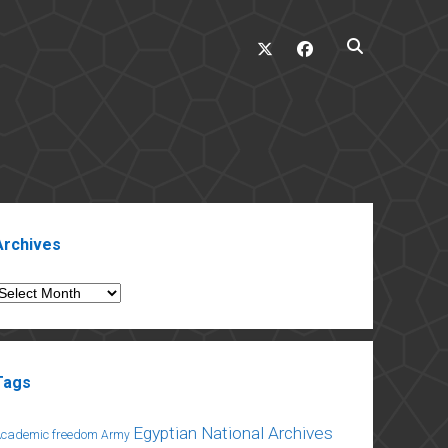
twitter
facebook
ebar
Archives
rchives
Tags
Egyptian National Archives
Academic freedom
Army