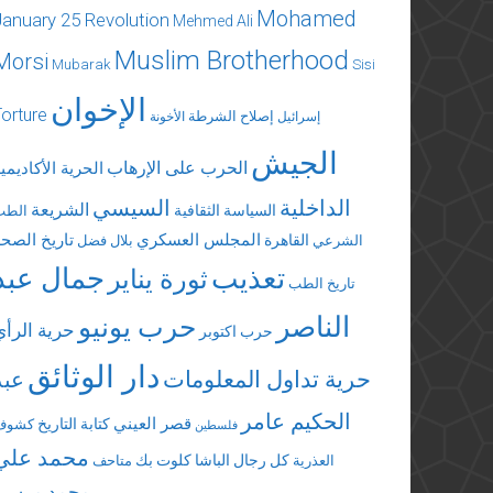
Mohamed
January 25 Revolution
Mehmed Ali
Muslim Brotherhood
Morsi
Mubarak
Sisi
الإخوان
Torture
إصلاح الشرطة
إسرائيل
الأخونة
الجيش
الحرب على الإرهاب
الحرية الأكاديمي
الداخلية
السيسي
الشريعة
السياسة الثقافية
الطب
المجلس العسكري
تاريخ الصحة
القاهرة
الشرعي
بلال فضل
تعذيب
جمال عبد
ثورة يناير
تاريخ الطب
الناصر
حرب يونيو
حرية الرأي
حرب اكتوبر
دار الوثائق
حرية تداول المعلومات
عبد
الحكيم عامر
قصر العيني
كتابة التاريخ
كشوف
فلسطين
محمد علي
كل رجال الباشا
كلوت بك
العذرية
متاحف
محمد مرسي