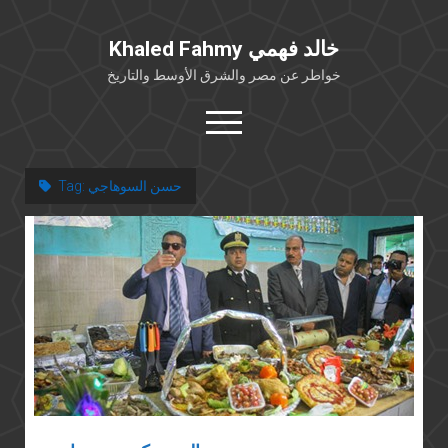
Khaled Fahmy خالد فهمي
خواطر عن مصر والشرق الأوسط والتاريخ
open
menu
twitter
facebook
حسن السوهاجي
Tag:
خلفية شخصية
كتابات أكاديمية
مقالات صحافية
بوستات من فيسبوك
مقابلات في الإعلام
Languages