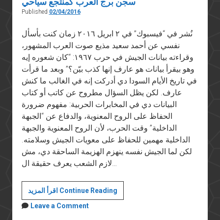
سجن برج العرب كمنتجع سياحي
Published
02/04/2016
نُشر في “فيسبوك” في ٢ ابريل ٢٠١٦ زمان كنت بأسأل
نفسي عن أحمد سعيد مذيع صوت العرب المشهور،
وقراءته بيانات الجيش في حرب ١٩٦٧: “كان شعوره إيه
وهو بيقرأ بيانات هو عارف إنها كذب بيّن؟” وبعد ما قرأت
في تاريخ الأيام السودا دي أدركت إنه في الغالب ما كنش
عارف. لكن يظل السؤال مطروح عن كاتب أو كتاب
البيانات دي في المخابرات الحربية: مفهوم ضرورة
الحفاظ على الروح المعنوية، والدفاع عن “الجبهة
الداخلية” وقت الحرب، لأن الروح المعنوية والجبهة
الداخلية مهمين للحفاظ على معويات الجيش وسلامته.
لكن لما الجيش نفسه ينهزم الهزيمة الساحقة دي، مش
لازم الشعب يعرف حقيقة ال…
سجن
اقرأ المزيد Continue Reading
برج
Leave a Comment
العرب