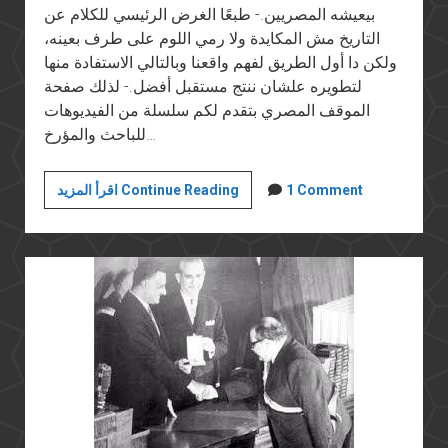
بيعيشه المصريين.- طبعًا الغرض الرئيسي للكلام عن
التاريخ مش المكايدة ولا رمي اللوم على طرف بعينه،
ولكن دا أول الطريق لفهم واقعنا وبالتالي الاستفادة منها
لتطويره علشان ننتج مستقبل أفضل.- لذلك صفحة
الموقف المصري بتقدم لكم سلسلة من الفيديوهات
للباحث والمؤرخ…
هزيمة
1 Comment
اقرأ المزيد Continue Reading
يونيو
المستمرة..
سلسلة
مع
الدكتور
خالد
فهمي
على
صفحة
الموقف