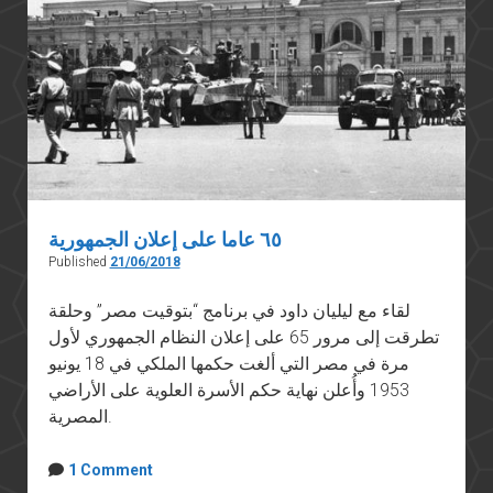
قبل
الانقلابات
وفشل
أرشفة
الثورة
ونظرة
أخرى
على
عبد
٦٥ عاما على إعلان الجمهورية
الناصر
Published
21/06/2018
لقاء مع ليليان داود في برنامج “بتوقيت مصر” وحلقة
تطرقت إلى مرور 65 على إعلان النظام الجمهوري لأول
مرة في مصر التي ألغت حكمها الملكي في 18 يونيو
1953 وأُعلن نهاية حكم الأسرة العلوية على الأراضي
المصرية.
1 Comment