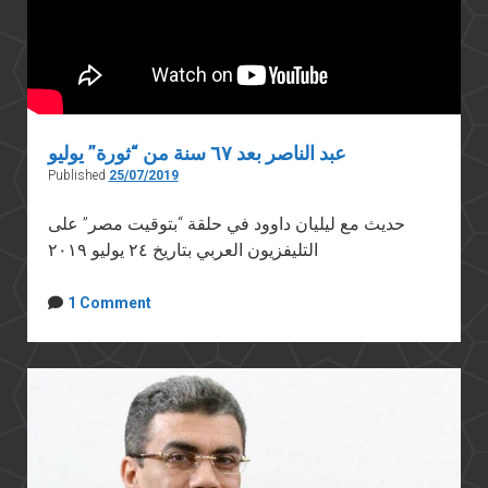
عبد الناصر بعد ٦٧ سنة من “ثورة” يوليو
Published
25/07/2019
حديث مع ليليان داوود في حلقة “بتوقيت مصر” على
التليفزيون العربي بتاريخ ٢٤ يوليو ٢٠١٩
1 Comment