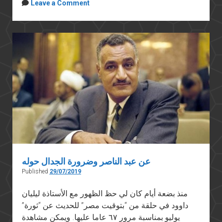
Leave a Comment
عن عبد الناصر وضرورة الجدال حوله
Published
29/07/2019
منذ بضعة أيام كان لي حظ الظهور مع الأستاذة ليليان
داوود في حلقة من “بتوقيت مصر” للحديث عن “ثورة”
يوليو بمناسبة مرور ٦٧ عاما عليها. ويمكن مشاهدة