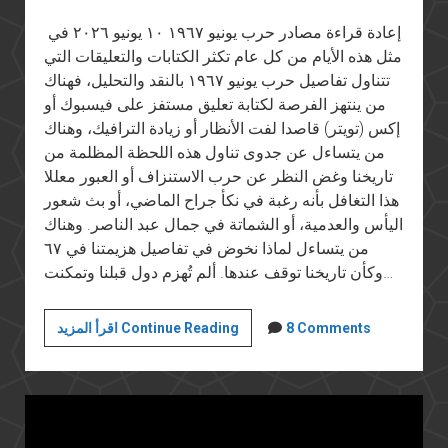
إعادة قراءة مصادر حرب يونيو ١٩٦٧ ١٠ يونيو ٢٠٢٦ في
مثل هذه الأيام من كل عام تكثر الكتابات والتعليقات التي
تتناول تفاصيل حرب يونيو ١٩٦٧ بالنقد والتحليل، فهناك
من ينتهز الفرصة لكتابة تعليق مستفز على فيسبوك أو
إكس (تويتر) قاصدا لفت الأنظار أو زيادة الترافيك، وهناك
من يتساءل عن جدوى تناول هذه اللحظة المظلمة من
تاريخنا وغض النظر عن حرب الاستنزاف أو العبور معللا
هذا التغافل بأنه رغبة في نكأ جراح الماضي، أو بث شعور
اليأس والعدمية، أو الشماتة في جمال عبد الناصر. وهناك
من يتساءل لماذا نخوض في تفاصيل هزيمتنا في ٦٧
وكأن تاريخنا توقف عندها. ألم تُهزم دول قبلنا وتمكنت…
إعادة
8 Comments
اقرأ المزيد Continue Reading
قراءة
مصادر
حرب
يونيو