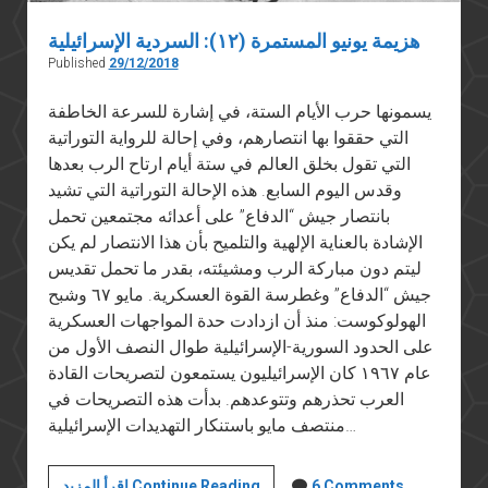
هزيمة يونيو المستمرة (١٢): السردية الإسرائيلية
Published
29/12/2018
يسمونها حرب الأيام الستة، في إشارة للسرعة الخاطفة
التي حققوا بها انتصارهم، وفي إحالة للرواية التوراتية
التي تقول بخلق العالم في ستة أيام ارتاح الرب بعدها
وقدس اليوم السابع. هذه الإحالة التوراتية التي تشيد
بانتصار جيش “الدفاع” على أعدائه مجتمعين تحمل
الإشادة بالعناية الإلهية والتلميح بأن هذا الانتصار لم يكن
ليتم دون مباركة الرب ومشيئته، بقدر ما تحمل تقديس
جيش “الدفاع” وغطرسة القوة العسكرية. مايو ٦٧ وشبح
الهولوكوست: منذ أن ازدادت حدة المواجهات العسكرية
على الحدود السورية-الإسرائيلية طوال النصف الأول من
عام ١٩٦٧ كان الإسرائيليون يستمعون لتصريحات القادة
العرب تحذرهم وتتوعدهم. بدأت هذه التصريحات في
منتصف مايو باستنكار التهديدات الإسرائيلية…
هزيمة
6 Comments
اقرأ المزيد Continue Reading