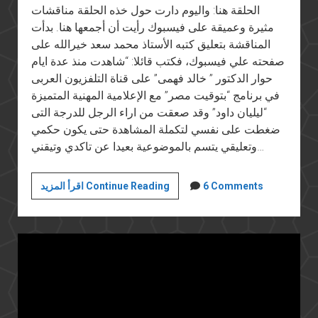
الحلقة هنا: واليوم دارت حول خذه الحلقة مناقشات
مثيرة وعميقة على فيسبوك رأيت أن أجمعها هنا. بدأت
المناقشة بتعليق كتبه الأستاذ محمد سعد خيرالله على
صفحته علي فيسبوك، فكتب قائلا: “شاهدت منذ عدة ايام
حوار الدكتور ” خالد فهمى” على قناة التلفزيون العربى
في برنامج “بتوقيت مصر” مع الإعلامية المهنية المتميزة
“ليليان داود” وقد صعقت من اراء الرجل للدرجة التى
ضغطت على نفسي لتكملة المشاهدة حتى يكون حكمي
وتعليقي يتسم بالموضوعية بعيدا عن تاكدي وتيقني…
عن
6 Comments
اقرأ المزيد Continue Reading
عبد
الناصر
وضرورة
الجدال
حوله