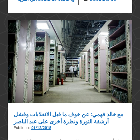
يونيو
المستمرة
(١٢):
السردية
الإسرائيلية
مع خالد فهمي: عن خوف ما قبل الانقلابات وفشل
أرشفة الثورة ونظرة أخرى على عبد الناصر
Published
01/12/2018