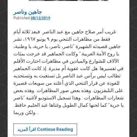
المصري
جاهين وناصر
Published
08/12/2019
غريب أمر صلاح جاهين مع عبد الناصر. فبعد ثلاثة أيام
فقط من مظاهرات التنحي يوم ٩ يونيو ١٩٦٧، نشر
جاهين قصيدته الشهيرة “ناصر، ناصر، يا حرية، يا وطنية،
يا روح الأمة العربية.” وكانت الجماهير قد خرجت بمئات
الآلاف للشوارع والميادين في مظاهرات احتارت الأقلم
في تفسيرها: هل كانت عفوية أم مدبرة. إذ كانت الجماهير
تطالب ليس برأس عبد الناصر بل تستغيث به وتستجديه
للعودة عن قرار التنحي الذي أعلنه من سويعات قصيرة
على التليفزيون. وهذه بعض صور المظاهرات. وهذه بعض
شعارات المظاهرات : وهذا تسجيل الاستوديو لأغنية “ناصر
يا حرية” كما لحنها كمال الطويل وغناها عبد الحليم حافظ.
ولكن وربما…
جاهين
اقرأ المزيد Continue Reading
وناصر