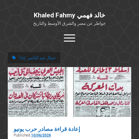
Khaled Fahmy خالد فهمي
خواطر عن مصر والشرق الأوسط والتاريخ
open
menu
twitter
facebook
جمال عبد الناصر
Tag:
خلفية شخصية
كتابات أكاديمية
مقالات صحافية
بوستات من فيسبوك
مقابلات في الإعلام
Languages
إعادة قراءة مصادر حرب يونيو
Published
10/06/2026