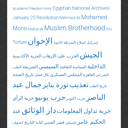
Egyptian National Archives
Academic freedom
Army
Mohamed
January 25 Revolution
Mehmed Ali
Muslim Brotherhood
Morsi
Mubarak
Sisi
الإخوان
Torture
إصلاح الشرطة
إسرائيل
الأخونة
الجيش
الحرب على الإرهاب
الحرية الأكاديمية
الداخلية
السيسي
الشريعة
السياسة الثقافية
الطب
المجلس العسكري
تاريخ الصحة
القاهرة
الشرعي
بلال فضل
تعذيب
جمال عبد
ثورة يناير
تاريخ الطب
الناصر
حرب يونيو
حرية الرأي
حرب اكتوبر
دار الوثائق
حرية تداول المعلومات
عبد
الحكيم عامر
قصر العيني
كتابة التاريخ
كشوف
فلسطين