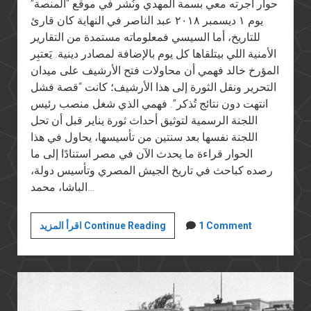
حوار أجرته معي بسمة المهدي ونُشر في موقع “المنصة”
يوم ١ ديسمبر ٢٠١٨ عبد الناصر في النهایة كان قارئ
للتاريخ، أما السیسي فمعلوماته مستمدة من التقارير
الأمنية اللي بيتلقاها كل يوم بالإضافة لمصادر دينية. يَعتبِر
المؤرخ خالد فهمي أن محاولات فتح الأرشيف على ميدان
التحرير ونقل الثورة إلى هذا الأرشيف؛ كانت “قصة فشل
انتهت دون نتائج تُذكر”. فهمي الذي شغل منصب رئيس
اللجنة الرسمية لتوثيق أحداث ثورة يناير قبل أن تحل
اللجنة نفسها بعد سنتين من تأسيسها، يحاول في هذا
الحوار قراءة ما يحدث الآن في مصر استنادًا إلى ما
رصده كباحث في تاريخ الجيش المصري وتأسيس دولة،
الباشا، محمد…
مع
1 Comment
اقرأ المزيد Continue Reading
خالد
فهمي:
عن
خوف
ما