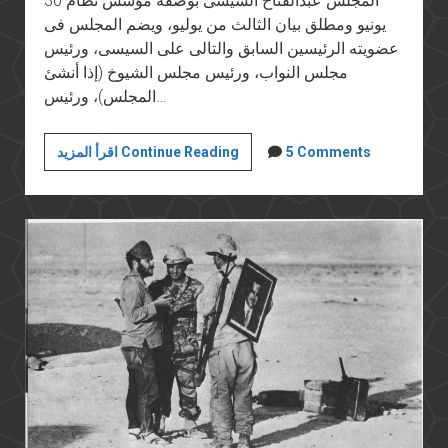
المجلس عبدالفتاح السيسى بوصفه مؤسس نظام 30
يونيو ومطلق بيان الثالث من يوليو، ويضم المجلس فى
عضويته الرئيسين السابق والتالى على السيسى، ورئيس
مجلس النواب، ورئيس مجلس الشيوخ (إذا أنشئ
المجلس)، ورئيس…
مجلس
5 Comments
اقرأ المزيد Continue Reading
الرياسة