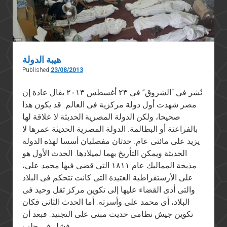
هيبة الدولة
Published
23/08/2013
نُشر في “الشروق” في ٢٣ أغسطس ٢٠١٣ يقال عادة إن
مصر شهدت أول دولة مركزية فى العالم. قد يكون هذا
صحيحا، ولكن الدولة المصرية الحديثة لا علاقة لها
بالفراعنة أو البطالمة. الدولة المصرية الحديثة عمرها لا
يزيد على مائتى عام. حدثان مفصليان أسسا لهذه الدولة
الحديثة ويمكن التأريخ بهما لميلادها. الحدث الأول هو
مذبحة المماليك عام ١٨١١ التى قضى فيها محمد على،
على الأرستقراطية العتيدة التى كانت تتحكم فى البلاد
والتى أدى القضاء عليها إلى تكوين مركز ثقل وحيد فى
البلاد، أى محمد على وأسرته. أما الحدث الثانى فكان
تكوين جيش نظامى حديث مبنى على التجنيد. فبعد أن
فشل فى جلب…