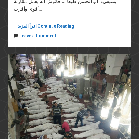
بسيفى». أبو الحسن طبعا ما فاتوش إنه يعمل مقارنة
أقوى وأقرب…
عن
اقرأ المزيد Continue Reading
الدستور
Leave a Comment
والتفويض