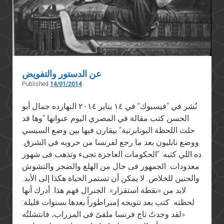
عن الدستور والتفويض
Published
14/01/2014
نُشر في “فيسبوك” في ١٤ يناير ٢٠١٤ النهارده جمال أبو
الحسن كتب مقالة في المصري اليوم عنوانها “وها قد
حلت اللحظة البونابرتية” بيقارن فيها بين وضع السيسي
ووضع نابليون بعد ما رجع لفرنسا من حروبه في الشرق.
ده اللي كتبه: “الحكومات العاجزة تجىء وتذهب فى شهور
معدودات. الجمهور فى حال من الهلع والضجر والتشوش
والحنين للخلاص. لا يمكن أن تستمر الحياة هكذا إلى الأبد.
لابد من «نقطة استقرار». الجنرال فهم هذا. أدرك أنها
لحظته. كتب بعد تتويجه إمبراطوراً بعدها بسنوات قليلة:
«لقد وجدتُ تاج فرنسا ملقىً فى المزراب، فانتشلتُه