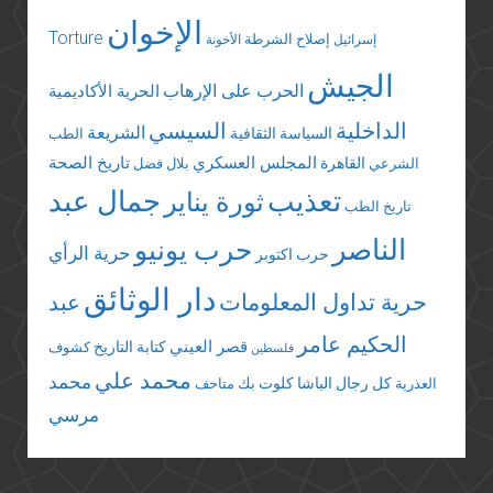
الإخوان
Torture
إصلاح الشرطة
إسرائيل
الأخونة
الجيش
الحرب على الإرهاب
الحرية الأكاديمية
الداخلية
السيسي
الشريعة
السياسة الثقافية
الطب
المجلس العسكري
تاريخ الصحة
القاهرة
الشرعي
بلال فضل
تعذيب
جمال عبد
ثورة يناير
تاريخ الطب
الناصر
حرب يونيو
حرية الرأي
حرب اكتوبر
دار الوثائق
حرية تداول المعلومات
عبد
الحكيم عامر
قصر العيني
كتابة التاريخ
كشوف
فلسطين
محمد علي
محمد
كل رجال الباشا
كلوت بك
العذرية
متاحف
مرسي