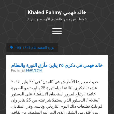
Khaled Fahmy خالد فهمي
خواطر عن مصر والشرق الأوسط والتاريخ
open
menu
twitter
facebook
ثورة الصعيد عام ١٨٢٤
Tag:
خلفية شخصية
خالد فهمي في ذكرى ٢٥ يناير: مأزق الثورة والنظام
كتابات أكاديمية
Published
24/01/2014
مقالات صحافية
حديث مع رشا الأطرش في “المدن” في ٢٤ يناير ٢٠١٤
بوستات من فيسبوك
عشية الذكرى الثالثة لقيام ثورة 25 يناير، تبدو الصورة
مقابلات في الإعلام
غائمة. ارتياح لمرور استحقاق الاستفتاء على الدستور
Languages
“بسَلام”، الدستور الذي يستمدّ شرعيته من 25 يناير وإن
لم يلبّ تطلعات ذلك اليوم التاريخي وناسه. وفي المقابل،
يبرز قلق من الشكل الذي آلت إليه السلطة، من تفاقم