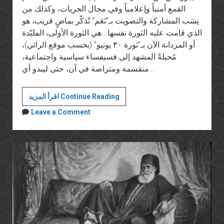
القمع أمنياً وإعلامياً وفي مجال الحريات، وكذلك من
نِسَب المشاركة والتصويت بـ”نَعَم” تُذكّر بماضٍ قريب، هو
الذي قامت عليه الثورة نفسها.. هي الثورة الأولى، الملبّدة
أو المزدانة الآن بـ”ثورة ٣٠ يونيو” (بحسب موقع الرائي)،
مُحيلةً المشهد إلى فسيفساء سياسية واجتماعية،
منقسمة ومتراصة في آن، حتى ليبدو أي…
خالد
اقرأ المزيد Continue Reading
فهمي
Leave a Comment
في
ذكرى
٢٥
يناير:
مأزق
الثورة
والنظام