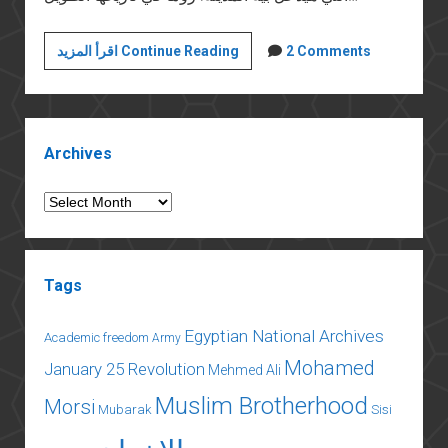
خواطر
2 Comments
اقرأ المزيد Continue Reading
بالعامية:
مسخرة
التاريخ
Sidebar
Archives
Archives
Tags
Egyptian National Archives
Academic freedom
Army
Mohamed
January 25 Revolution
Mehmed Ali
Muslim Brotherhood
Morsi
Mubarak
Sisi