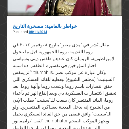
خواطر بالعامية: مسخرة التاريخ
Published
08/11/2014
مقال نُشر في “مدى مصر” بتاريخ ٨ نوفمير ٢٠١٤ في
روما القديمة، روما الجمهورية قبل ما تتحول
لإمبراطورية، الرومان كان عندهم طقس ديني وسياسي
احتار المؤرخين في تفسيره. الطقس ده اسمه
“ترايمفس” triumphus، وكان عبارة عن موكب نصر
“السينيت” (مجلس الشيوخ) بيعطيه للقائد العسكري اللي
حقق انتصارات باسم روما وشعب روما وآلهة روما. بعد
تحقيق الانتصارات العسكرية دي وبعد إيقاع الهزائم بأعداء
روما، القائد المنتصر كان بيبعت للـ”سينيت” يطلب الإذن
من الشيوخ إنه يدخل المدينة بعساكره المنتصرين. ولو
الـ”سينيت” وافق فيبقى من حق القائد العسكري يحمل
لقب “ترايمفاتور” triumphator ويجهز الموكب الضخم
اللي هيدخل بيه المدينة. روما في تاريخها الطويل…