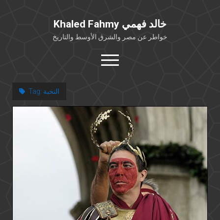
Khaled Fahmy خالد فهمي
خواطر عن مصر والشرق الأوسط والتاريخ
open
menu
twitter
facebook
النخبة
Tag:
خلفية شخصية
كتابات أكاديمية
مقالات صحافية
بوستات من فيسبوك
مقابلات في الإعلام
Languages