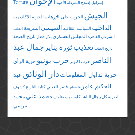
الإخوان
Torture
إصلاح الشرطة
إسرائيل
الأخونة
الجيش
الحرب على الإرهاب
الحرية الأكاديمية
الداخلية
السيسي
الشريعة
السياسة الثقافية
الطب
المجلس العسكري
تاريخ الصحة
القاهرة
الشرعي
بلال فضل
تعذيب
جمال عبد
ثورة يناير
تاريخ الطب
الناصر
حرب يونيو
حرية الرأي
حرب اكتوبر
دار الوثائق
حرية تداول المعلومات
عبد
الحكيم عامر
قصر العيني
كتابة التاريخ
كشوف
فلسطين
محمد علي
محمد
كل رجال الباشا
كلوت بك
العذرية
متاحف
مرسي