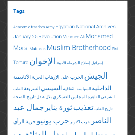
Tags
Egyptian National Archives
Academic freedom
Army
Mohamed
January 25 Revolution
Mehmed Ali
Muslim Brotherhood
Morsi
Mubarak
Sisi
الإخوان
Torture
إصلاح الشرطة
إسرائيل
الأخونة
الجيش
الحرب على الإرهاب
الحرية الأكاديمية
الداخلية
السيسي
الشريعة
السياسة الثقافية
الطب
المجلس العسكري
تاريخ الصحة
القاهرة
الشرعي
بلال فضل
تعذيب
جمال عبد
ثورة يناير
تاريخ الطب
الناصر
حرب يونيو
حرية الرأي
حرب اكتوبر
دار الوثائق