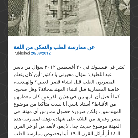
عن ممارسة الطب والتمكن من اللغة
Published
20/08/2012
نُشر في فيسبوك في ٢٠ أغسطس ٢٠١٢ سؤال من ياسر
عبد اللطيف: سؤال محيرني يا دكتور: أين كان يتعلم
المصريون الطب قبل انشاء قصر العيني؟ والهندسة،
خاصة المعمارية قبل انشاء المهندسخانة؟ وهل صحيح،
كما أتخيل أن المهنيين في هذين الفرعين كان معظمهم
من الأقباط؟ أستاذ ياسر: أنا لست متأكدا من موضوع
المهندسين، ولكن ضرورة حصول ممارس أي مهنة، في
مصر وغيرها من البلاد، على شهادة تؤهله لممارسة هذه
المهنة موضوع حديث جدا، لا يعود لأبعد من أواخر القرن
الـ١٨ أو أوائل القرن الـ١٩. أما بخصوص ممارسة الطب