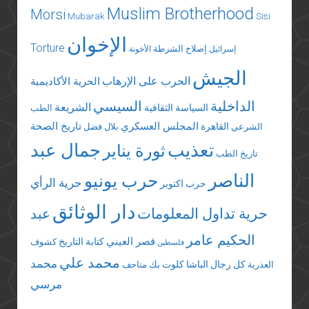
Muslim Brotherhood
Morsi
Mubarak
Sisi
الإخوان
Torture
إصلاح الشرطة
إسرائيل
الأخونة
الجيش
الحرب على الإرهاب
الحرية الأكاديمية
الداخلية
السيسي
الشريعة
السياسة الثقافية
الطب
المجلس العسكري
تاريخ الصحة
القاهرة
الشرعي
بلال فضل
تعذيب
جمال عبد
ثورة يناير
تاريخ الطب
الناصر
حرب يونيو
حرية الرأي
حرب اكتوبر
دار الوثائق
حرية تداول المعلومات
عبد
الحكيم عامر
قصر العيني
كتابة التاريخ
كشوف
فلسطين
محمد علي
محمد
كل رجال الباشا
كلوت بك
العذرية
متاحف
مرسي