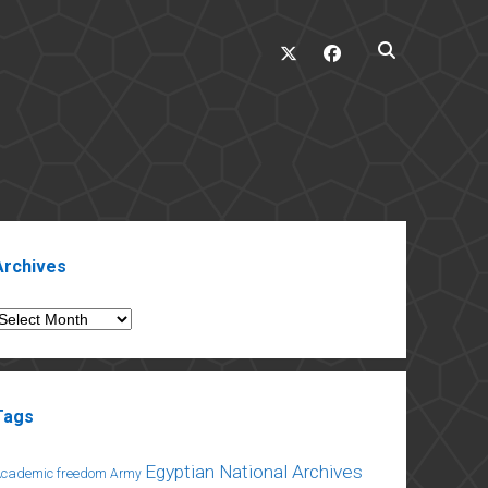
twitter
facebook
ebar
Archives
rchives
Tags
Egyptian National Archives
Academic freedom
Army