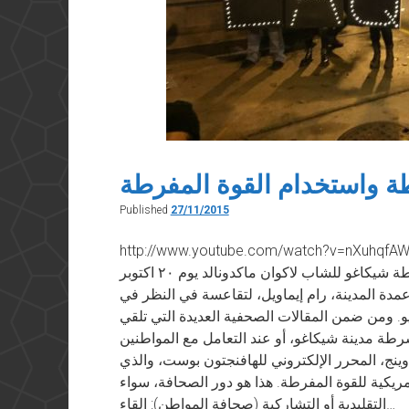
 واستخدام القوة المفرطة
Published
27/11/2015
http://www.youtube.com/watch?v=nXu نُشر في “فيسبوك” في ٢٧ نوفمبر ٢٠١٥ في
أعقاب إذاعة الفيديو الذي يُظهر كيفية قتل شرطة شيكاغو للشاب لاكوان ماكدونالد يوم ٢٠ اكتوبر
لة عمدة المدينة، رام إيماويل، لتقاعسة في النظر في
و. ومن ضمن المقالات الصحفية العديدة التي تلقي
طة مدينة شيكاغو، أو عند التعامل مع المواطنين
 وينج، المحرر الإلكتروني للهافنجتون بوست، والذي
يكية للقوة المفرطة. هذا هو دور الصحافة، سواء
التقليدية أو التشاركية (صحافة المواطن): إلقاء…