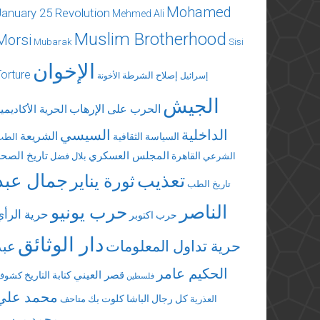
Mohamed
January 25 Revolution
Mehmed Ali
Muslim Brotherhood
Morsi
Mubarak
Sisi
الإخوان
Torture
إصلاح الشرطة
إسرائيل
الأخونة
الجيش
الحرب على الإرهاب
الحرية الأكاديمي
الداخلية
السيسي
الشريعة
السياسة الثقافية
الطب
المجلس العسكري
تاريخ الصحة
القاهرة
الشرعي
بلال فضل
تعذيب
جمال عبد
ثورة يناير
تاريخ الطب
الناصر
حرب يونيو
حرية الرأي
حرب اكتوبر
دار الوثائق
حرية تداول المعلومات
عبد
الحكيم عامر
قصر العيني
كتابة التاريخ
كشوف
فلسطين
محمد علي
كل رجال الباشا
كلوت بك
العذرية
متاحف
محمد مرسي