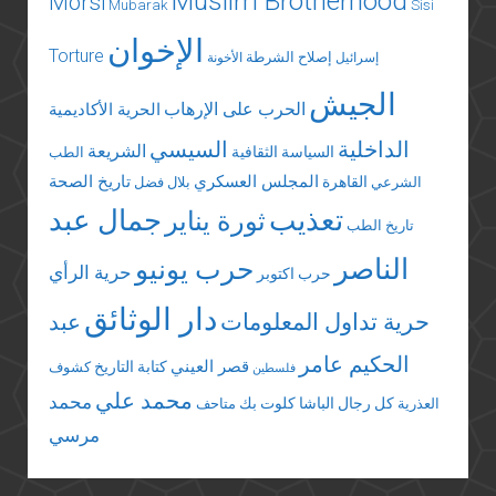
Muslim Brotherhood
Morsi
Mubarak
Sisi
الإخوان
Torture
إصلاح الشرطة
إسرائيل
الأخونة
الجيش
الحرب على الإرهاب
الحرية الأكاديمية
الداخلية
السيسي
الشريعة
السياسة الثقافية
الطب
المجلس العسكري
تاريخ الصحة
القاهرة
الشرعي
بلال فضل
تعذيب
جمال عبد
ثورة يناير
تاريخ الطب
الناصر
حرب يونيو
حرية الرأي
حرب اكتوبر
دار الوثائق
حرية تداول المعلومات
عبد
الحكيم عامر
قصر العيني
كتابة التاريخ
كشوف
فلسطين
محمد علي
محمد
كل رجال الباشا
كلوت بك
العذرية
متاحف
مرسي