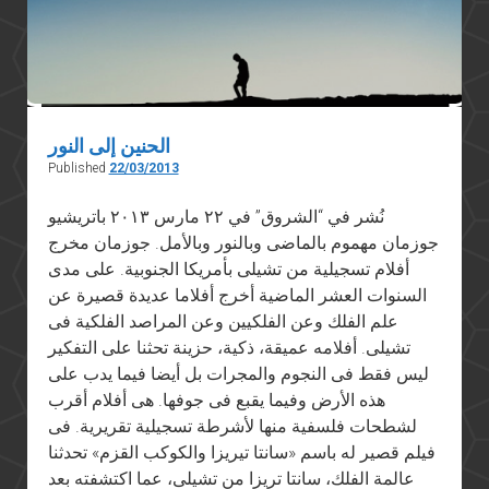
الحنين إلى النور
Published
22/03/2013
نُشر في “الشروق” في ٢٢ مارس ٢٠١٣ باتريشيو
جوزمان مهموم بالماضى وبالنور وبالأمل. جوزمان مخرج
أفلام تسجيلية من تشيلى بأمريكا الجنوبية. على مدى
السنوات العشر الماضية أخرج أفلاما عديدة قصيرة عن
علم الفلك وعن الفلكيين وعن المراصد الفلكية فى
تشيلى. أفلامه عميقة، ذكية، حزينة تحثنا على التفكير
ليس فقط فى النجوم والمجرات بل أيضا فيما يدب على
هذه الأرض وفيما يقبع فى جوفها. هى أفلام أقرب
لشطحات فلسفية منها لأشرطة تسجيلية تقريرية. فى
فيلم قصير له باسم «سانتا تيريزا والكوكب القزم» تحدثنا
عالمة الفلك، سانتا تريزا من تشيلى، عما اكتشفته بعد