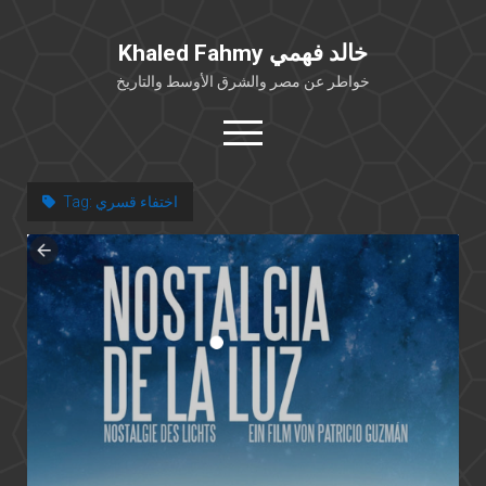
Khaled Fahmy خالد فهمي
خواطر عن مصر والشرق الأوسط والتاريخ
open
menu
twitter
facebook
اختفاء قسري
Tag:
خلفية شخصية
كتابات أكاديمية
مقالات صحافية
بوستات من فيسبوك
مقابلات في الإعلام
Languages