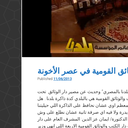
ائق القومية في عصر الأخونة
Published
11/06/2013
“بلدنا بالمصري” وحديث عن مصير دار الوثائق تحت
والوثائق القومية هي بالبلدي كدة ذاكرة بلدنا.. هل
نتمعظم اوي عشان نحافظ على الذاكرة اللي حيليتنا
يدرة ولا فيه اي صرفة تانية عشان نطلع على وش
ة الدكتورة/ ايمان عز الدين: المشرف العام على دار
ر الكتب والوثائق القومية الاربعة اللي انهى وزير