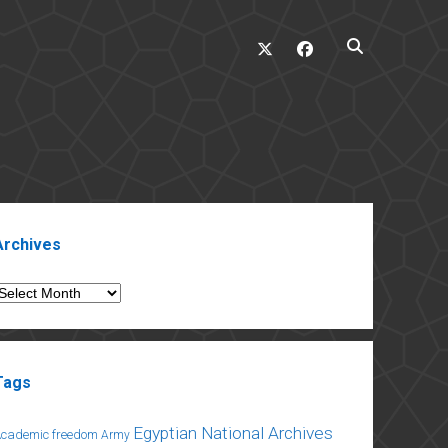
twitter
facebook
ebar
Archives
rchives
Tags
Egyptian National Archives
Academic freedom
Army