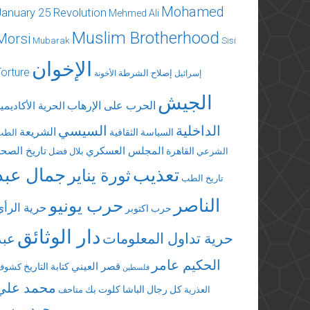
Mohamed
January 25 Revolution
Mehmed Ali
Muslim Brotherhood
Morsi
Mubarak
Sisi
الإخوان
Torture
إصلاح الشرطة
إسرائيل
الأخونة
الجيش
الحرب على الإرهاب
الحرية الأكاديمي
الداخلية
السيسي
الشريعة
السياسة الثقافية
الطب
المجلس العسكري
تاريخ الصحة
القاهرة
الشرعي
بلال فضل
تعذيب
جمال عبد
ثورة يناير
تاريخ الطب
الناصر
حرب يونيو
حرية الرأي
حرب اكتوبر
دار الوثائق
حرية تداول المعلومات
عبد
الحكيم عامر
قصر العيني
كتابة التاريخ
كشوف
فلسطين
محمد علي
كل رجال الباشا
كلوت بك
العذرية
متاحف
محمد مرسي