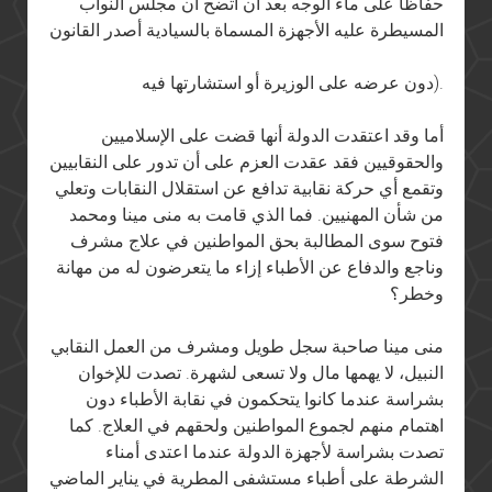
حفاظا على ماء الوجه بعد أن اتضح أن مجلس النواب
المسيطرة عليه الأجهزة المسماة بالسيادية أصدر القانون
دون عرضه على الوزيرة أو استشارتها فيه).
أما وقد اعتقدت الدولة أنها قضت على الإسلاميين
والحقوقيين فقد عقدت العزم على أن تدور على النقابيين
وتقمع أي حركة نقابية تدافع عن استقلال النقابات وتعلي
من شأن المهنيين. فما الذي قامت به منى مينا ومحمد
فتوح سوى المطالبة بحق المواطنين في علاج مشرف
وناجع والدفاع عن الأطباء إزاء ما يتعرضون له من مهانة
وخطر؟
منى مينا صاحبة سجل طويل ومشرف من العمل النقابي
النبيل، لا يهمها مال ولا تسعى لشهرة. تصدت للإخوان
بشراسة عندما كانوا يتحكمون في نقابة الأطباء دون
اهتمام منهم لجموع المواطنين ولحقهم في العلاج. كما
تصدت بشراسة لأجهزة الدولة عندما اعتدى أمناء
الشرطة على أطباء مستشفى المطرية في يناير الماضي