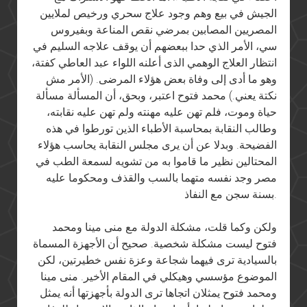
الجيش في بيع وهم وجود علاج سحري ورخيص لملايين
المصريين المصابين بمرضي نقص المناعة وبفيروس
سي، الأمر الذي حدا ببعضهم أن يوقف علاجه السليم في
انتظار العلاج الوهمي الذى أعلنه اللواء عبد العاطي كفتة،
وهو ما أدى إلى وفاة بعض هؤلاء المرضى. (الأمر مش
نكتة يعني.) محمد فتوح اعتبر، وبحق، أن المسألة مسألة
حياة وموت، فلم تهن عليه مهنته ولم تهن عليه نقابته،
وطالب النقابة بمحاسبة الأطباء الذين تورطوا في هذه
الفضيحة. وبدلا عن أن يرى مجلس النقابة يحاسب هؤلاء
المحتالين نظير ما قاموا به من تشويه لسمعة الطب في
مصر وجد نفسه متهما بالسب والقذف ومحكوما عليه
بسنة سجن مع النفاذ.
ولكن وكما قلت، مشكلة الدولة مع منى مينا ومحمد
فتوح ليست مشكلة شخصية. صحيح أن الأجهزة المسماة
بالسيادية ترى فيهما شجاعة وعزة نفس خطيرتين، لكن
الموضوع مؤسسي وهيكلي في المقام الأخير. منى مينا
ومحمد فتوح يمثلان اتجاها ترى الدولة بأجهزتها أنه يمثل