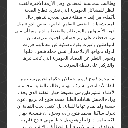
وطالبت بمحاسبة المعتدين. وفي الأزمة الأخيرة لفتت
النظر للمشاكل الجوهرية التي تعتري قطاع الصحة
بأكمله، من إنعدام مظلة تأمين صحي، لتدهور حال
المستشفيات، لضعف التعليم الطبي، لنقص الدواء مثل
أدوية الأنسولين والسرطان والضغط والدم. وبما أن منى
مينا ضغطت على وتر حساس لجموع عريضة من
المواطنين وعبرت بقوة وصلابة عن معاناتهم قررت
الدولة بأبواقها الإعلامية أن تشن حملة شعواء عليها
وتحويل النظر عن القضايا الجوهرية التي كانت ثيرها
والتركيز على نقطة السرنجات.
أما محمد فتوح فهو يواجه الآن حكما بالحبس سنة مع
النفاذ لأنه انتصر لشرف مهنته وطالب النقابة بمحاسبة
الأطباء المتورطين في فضيحة جهار الكفتة الذي وقف
وراءه الجيش بقياداته العليا. محمد فتوح لم يرفع دعوى
حسبة ولم يقدم اتهاما للنيابة، بل اكتفى بحث النقابة أن
تحرك ساكنا. محمد فتوح رأى، وبحق، أن فضيحة جهاز
الكفتة ليست زلة أو هفوة بل خطأ مهني فادح قام به
أعضاء في نقابة الأطباء. أما الخطأ فهو الاشتراك مع