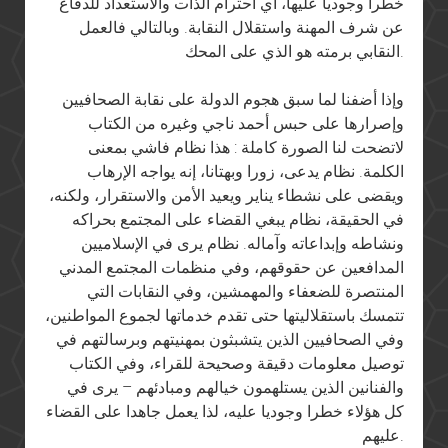
خطرا وجوديا عليها، أي احترام الذات والاستعداد للدفاع
عن شرف المهنة واستقلال النقابة. وبالتالي فالعمل
النقابي برمته هو الذي على المحك.
وإذا أضفنا لما سبق هجوم الدولة على نقابة الصحافيين
وإصرارها على حبس أحمد ناجي وغيره من الكتاب
لاتضحت لنا الصورة كاملة : هذا نظام فاشي بمعنى
الكلمة. نظام يدعى، زورا وبهتانا، إنه يواجه الإرهاب
ويقضى على نشطاء يناير ويعيد الأمن والاستقرار، ولكنه،
في الحقيقة، نظام يبغي القضاء على المجتمع بحراكه
ونشاطه وإبداعاته وآماله. نظام يرى في الإسلاميين
المدافعين عن حقوقهم، وفي منظمات المجتمع المدني
المنتصرة للضعفاء والمهمشين، وفي النقابات التي
تتمسك باستقلاليتها حتى تقدم خدماتها لجموع المواطنين،
وفي الصحافيين الذين يتشبثون بمهنيتهم وبرسالتهم في
توصيل معلومات دقيقة وصحيحة للقراء، وفي الكتاب
والفنانين الذين يستلهمون خيالهم ومبادئهم – يرى في
كل هؤلاء خطرا وجوديا عليه، لذا يعمل جاهدا على القضاء
عليهم.