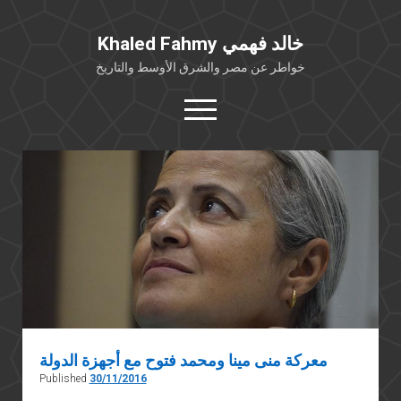
Khaled Fahmy خالد فهمي
خواطر عن مصر والشرق الأوسط والتاريخ
open
menu
twitter
facebook
خلفية شخصية
كتابات أكاديمية
مقالات صحافية
بوستات من فيسبوك
مقابلات في الإعلام
Languages
معركة منى مينا ومحمد فتوح مع أجهزة الدولة
Published
30/11/2016