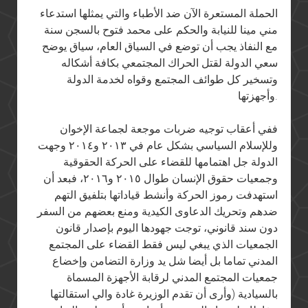
الحملة المستعرة الآن ضد الأطباء والتي يمثلها استدعاء
مني مينا للنيابة والحكم على محمد فتوح بالسجن سنة
مع النفاذ يجب أن توضع في السياق العام، سياق يوضح
سعي الدولة لقتل الحراك المجتمعي بكافة أشكاله
وتسخير كل طوائف المجتمع وقواه لخدمة الدولة
وأجهزتها.
ففي أعقاب توجيه ضربات موجعة لجماعة الإخوان
وللإسلام السياسي بشكل عام في ٢٠١٣ و٢٠١٤ وجهت
الدولة جل اهتمامها للقضاء على الحركة الحقوقية
وجمعيات حقوق الإنسان طوال ٢٠١٥ و٢٠١٦، فبعد أن
استهدفت رموز الحركة وأنشط قياداتها بتلفيق التهم
ضدهم وتحريك الدعاوى الكيدية ومنع بعضهم من السفر
دون سند قانوني، توجت جهودها اليوم بإصدار قانون
الجمعيات الذي يبغي ليس فقط القضاء على المجتمع
المدني تماما بل أيضا شل يد وزارة التضامن وإخضاع
جمعيات المجتمع المدني لرقابة الأجهزة المسماة
بالسيادية (وأرى أن تقدم الوزيرة غادة والي استقالتها