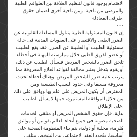
الاهتمام بوجود قانون لتنظيم العلاقة بين الطواقم الطبية
والمرضى من ناحية، ومن ناحية أخرى لضمان حقوق
طرفى المعادلة.
• • •
إن قانون المسئولية الطبية يتناول المساءلة القانونية عن
الضرر الطبى والاقتصار على العقوبات المدنية فى حالة
مسئولية الطبيب أو الطبيبة عن الضرر. فقد يقع الطبيب
أو عضو الفريق الطبى خلال ممارسته للمهنة فى أخطاء
تلحق الضرر بالشخص المريض فيسأل الطبيب عن ذلك،
أو يقوم بتدخل يعتبر مخالفة لقواعد العلاج المعروفة مما
يترتب عليه ضرر للشخص المريض. وهناك أخطاء تحدث
معروفة مسبقا وفى حدود النسب الطبيعية ومن
المفترض أن يكون المريض على علم بها ووافق على ذلك
من خلال الموافقة المستنيرة، حينها لا يسأل الطبيب
على الإطلاق.
بداية، فإن حقوق الشخص المريض أو متلقى الخدمات
الصحية مصونة فى جميع أنحاء العالم بقوانين أو مواثيق
مُلزِمة، محلية أو دولية، يتم بناء المنظومة الصحية على
أساسها، وتُحدِد العقد الاجتماعى بين الشخص متلقى