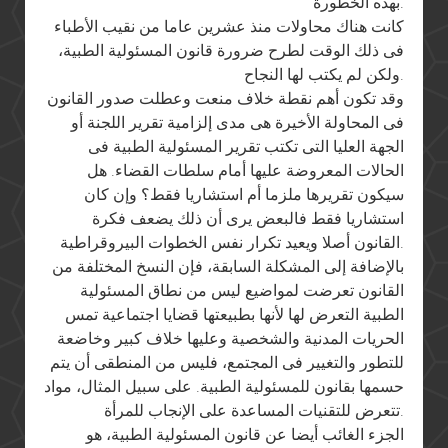
بهذه الخطورة.
كانت هناك محاولات منذ عشرين عاما من نقيب الأطباء
فى ذلك الوقت لطرح ضرورة قانون المسئولية الطبية،
ولكن لم يكتب لها النجاح.
وقد تكون أهم نقطة خلاف منعت وعطلت صدور القانون
فى المحاولة الأخيرة هى مدى إلزامية تقرير اللجنة أو
الجهة العليا التى تكتب تقرير المسئولية الطبية فى
الحالات المعروضة عليها أمام سلطات القضاء. هل
سيكون تقريرها ملزما أم استشاريا فقط؟ وإن كان
استشاريا فقط فالبعض يرى أن ذلك يضعف فكرة
القانون أصلا ويعيد تكرار نفس الخطوات البيروقراطية.
بالإضافة إلى المشكلة السابقة، فإن النسخ المختلفة من
القانون تعرضت لمواضيع ليس من نطاق المسئولية
الطبية التعرض لها لأنها بطبيعتها قضايا اجتماعية تمس
الحريات المدنية والشخصية وعليها خلاف كبير وخاضعة
للتطور والتغيير فى المجتمع، فليس من المنطقى أن يتم
حسمها بقانون للمسئولية الطبية. على سبيل المثال، مواد
تتعرض للتقنيات المساعدة على الإنجاب للمرأة.
الجزء الغائب أيضا عن قانون المسئولية الطبية، هو