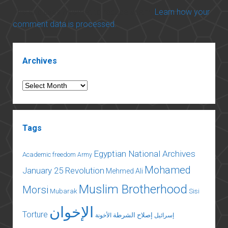
This site uses Akismet to reduce spam.
Learn how your
comment data is processed.
Sidebar
Archives
Archives
Tags
Egyptian National Archives
Academic freedom
Army
Mohamed
January 25 Revolution
Mehmed Ali
Muslim Brotherhood
Morsi
Mubarak
Sisi
الإخوان
Torture
إصلاح الشرطة
إسرائيل
الأخونة