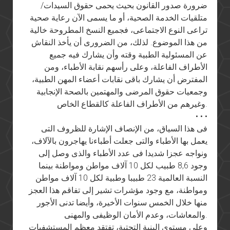
ضرورة صدور القانون بحيث يحمى حقوق السيدات/
متلقيات الخدمة الصحية، أو ما يسمى الآن رعاية صحية
تراعى النوع الاجتماعى، فجميع النسخ المطروحة خالية
من هذا الموضوع. لذلك، من الضرورى أن يأخذ النقاش
عن المسئولية الطبية وقته وأن يشارك فيه جميع
الأطراف الفاعلة، وعلى رأسهم نقابة الأطباء، ومن
المفترض أن يشارك باقى نقابات أعضاء المهن الطبية،
وجمعيات حقوق المرضى والمهتمين بالصحة الإنجابية
وغيرهم من الأطراف الفاعلة كالقطاع الخاص.
• • •
فى هذا السياق، من الإنصاف الإشارة للظروف التى
يعمل بها الأطباء والتى جعلت أطباءنا يهاجرون بالآلاف،
ونواجه عجزا شديدا فى عدد الأطباء والذى وصل إلى
وجود 8,6 طبيب لكل 10 آلاف مواطن ومواطنة بينما
النسبة العالمية 23 طبيبا وطبية لكل 10 آلاف مواطن
ومواطنة، مع وجود مؤشرات تشير إلى تفاقم هذا العجز
منها خلال الخمس سنوات الأخيرة، وأيضا تدنى الأجور
والمعاشات، وعدم الأمان الوظيفى والمهنى.
وعلى مستوى البنية التحتية، تفتقد معظم المستشفيات