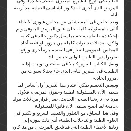
الطبية فى تاريخ التشريع المصرى الصحى، عندما توفى
المريض الذى أجرى له دكتور الشباسى العملية بعد أربعة
أيام.
وبعد تحقيق فى المستشفى من مجلس شورى الأطباء،
ألقى بالمسئولية كاملة على عاتق المريض المتوفى وتم
إخلاء ذمة الطبيب، حسبما ينقل دكتور خالد فى كتابه.
ولكن، بعد ثلاث سنوات كاملة من مرور الواقعة، أعاد
المجلس العمومى النظر فى القضية مرة أخرى ورفع
تقريرا يدين الطبيب للوالى عباس باشا.
وينقل الكتاب التقرير كاملا فى صفحتين، وتمت إدانة
الطبيب فى التقرير الثانى الذى جاء بعد 3 سنوات من
مرور الحادثة.
وببعض التعميم يمكن اعتبار هذا التقرير أول أساس لما
يسمى الآن بالمسئولية الطبية وحقوق المرضى، فلأول
مرة فى تاريخنا الصحى الحديث، صدر قرار من ثلاث مواد
جامعة لما أصبح يسمى الآن قانونا للمسئولية.
وفى هذا السياق، مع التطور والتعقيد السريع والكبير فى
العلوم الطبية والتدخلات الطبية، أدى ذلك بدوره إلى
زيادة الأخطاء الطبية التى قد تلحق بالمرضى. من هنا كان