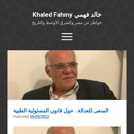
Khaled Fahmy خالد فهمي
خواطر عن مصر والشرق الأوسط والتاريخ
open
menu
twitter
facebook
خلفية شخصية
كتابات أكاديمية
مقالات صحافية
بوستات من فيسبوك
مقابلات في الإعلام
السعى للعدالة.. حول قانون المسئولية الطبية
Languages
Published
05/09/2022