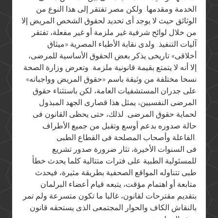
الخدمة ومقدمها. ولكن مصر تفتقر إلى هذا النوع من
الوثائق حيث لا يوجد أى تحديد لحقوق الشخص المريض إلا
من خلال لوائح شرفية غير ملزمة أو غير مفعلة، تفتقر
آليات التنفيذ. ولدى نقابة الأطباء المصرية «ميثاق
أخلاقى» تاريخى يذكر بعض الحقوق الأساسية للمرضى،
إلا أنه لا يتمتع بقيمة قانونية ملزمة. وتعرض وزارة الصحة
نسخا مختلفة من وثيقة باسم «حقوق المريض وواجباته»
على جدران المستشفيات العامة، لكن باستثناء حقوق
المرضى النفسيين، يمثل هذا قصارى الجهد المبذول
لحماية حقوق المرضى. لذلك، حتى يحظى القانون فى
حالة صدوره بدعم أوسع وتقبل من جميع الأطراف
الفاعلة وأصحاب المصلحة فى القطاع الطبى.
فى السنوات الأخيرة، تثار ضرورة صدور تشريع
للمسئولية الطبية على فترات متتالية كلما يحدث خطأ
طبى تتناوله المواقع الصحفية بطريقة مثيرة، فيحدث
متابعة أو اهتمام مؤقت، يتبعه قيام أعضاء البرلمان
بتقديم مقترحات لقانون، غالبا ما تكون متسرعة ولم تمر
بالنقاش الكاف والحوار المجتمعى الذى يستحقه قانون