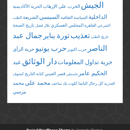
الجيش
الحرب على الإرهاب
الحرية الأكاديمية
الداخلية
السيسي
الشريعة
السياسة الثقافية
الطب
المجلس العسكري
تاريخ الصحة
القاهرة
الشرعي
بلال فضل
تعذيب
جمال عبد
ثورة يناير
تاريخ الطب
الناصر
حرب يونيو
حرية الرأي
حرب اكتوبر
دار الوثائق
حرية تداول المعلومات
عبد
الحكيم عامر
قصر العيني
كتابة التاريخ
كشوف
فلسطين
محمد علي
محمد
كل رجال الباشا
كلوت بك
العذرية
متاحف
مرسي