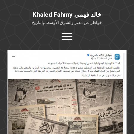
Khaled Fahmy خالد فهمي
خواطر عن مصر والشرق الأوسط والتاريخ
open
menu
twitter
facebook
خلفية شخصية
كتابات أكاديمية
مقالات صحافية
بوستات من فيسبوك
مقابلات في الإعلام
Languages