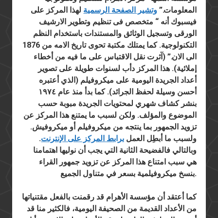
المعلومات.”
وتشير الصفحة الرسمية
لهذا المركز على
فيسبوك أنه “
متخصص فى تنظيم وتطوير الارشيف
الورقى وتسجيل الوثائق والمستندات باستخدام النظم
التكنولوجية. كما يمتلك مكتبة تحوى تاريخ الامه من 1876
الى الان.” (آثرت نقل الاقتباس على ما فيه من أخطاء
إملائية). هذا المركز دأب لسنوات طويلة على تصوير
أعداد الجريدة اليومية على ميكروفيلم (الذي أعتبره
أحسن وسيلة لحفظ الجرائد). كما بدأ منذ عام ١٩٧٤
بنشر كشاف شهري لمحتويات الجريدة مبوبة حسب
الموضوع والمؤلف. ولكن لسبب ما يمتنع هذا المركز عن
تزويد الجمهور بما ينتجه من ميكروفيلم أو ميكروفيش.
ولسبب ما أبطِل العمل
برابط المركز على الإنترنت
.
وبالتالي فالفضيحة الثانية التي يجب أن نوليها اهتمامنا
هي سبب امتناع هذا المركز عن تزويد جمهور القراء
بنسخ ميكروفيلمية بسعر في متناول الجميع.
كما أعتقد أن مؤسسة الأهرام قد رقمنت بالفعل مقتنياتها
من الأعداد القديمة من الصحيفة اليومية، فالكثير منا قد