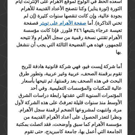
أسعده الحظ في الولوج لموقع الأهرام على الإنترنت أيام
الثورة (ثورة يناير) وكنا نتصفح الأعداد القديمة للأهرام
بجودة عالية، وإن كانت تنقصها سنوات كثيرة (إن لم
تخني الذاكرة). أما
صفحة الأهرام على تويتر
فصفحة
تعيسة عرجاء يتتبعها ٣٤٦ فلورز. فإذا كانت مؤسسة
الأهرام تقتني نسخة رقمية من سجل الأهرام ولا تتيحه
للجمهور، فهذه هي الفضيحة الثالثة التي يجب أن ننشغل
بها.
أما شركة إيست فيو، فهي شركة قانونية هادفة للربح
تقوم برقمنة الصحف، عربية وغير عربية، وتطور طرق
البحث في هذه الصحف بعد رقمنتها، ثم تتيحها بأسعار
عالية للمكتبات والمؤسسات التعليمية. وفي أحد
المؤتمرات السنوية التي عقدتها رابطة دراسات الشرق
الأوسط منذ سنوات قليلة تعرفتُ على هذه الشركة لأول
مرة، وانتبهت لمشروعها الضخم لرقمنة سجل الأهرام.
ونظرا لتعذر الحصول على أعداد الأهرام القديمة من
مؤسسة الأهرام كما سبق وأوضحت، فقد اتصلت بمكتبة
الجامعة التي أعمل بها، جامعة كامبريدج، حتى تقوم