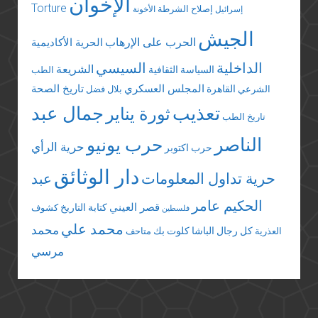
الإخوان
Torture
إصلاح الشرطة
إسرائيل
الأخونة
الجيش
الحرب على الإرهاب
الحرية الأكاديمية
الداخلية
السيسي
الشريعة
السياسة الثقافية
الطب
المجلس العسكري
تاريخ الصحة
القاهرة
الشرعي
بلال فضل
تعذيب
جمال عبد
ثورة يناير
تاريخ الطب
الناصر
حرب يونيو
حرية الرأي
حرب اكتوبر
دار الوثائق
حرية تداول المعلومات
عبد
الحكيم عامر
قصر العيني
كتابة التاريخ
كشوف
فلسطين
محمد علي
محمد
كل رجال الباشا
كلوت بك
العذرية
متاحف
مرسي