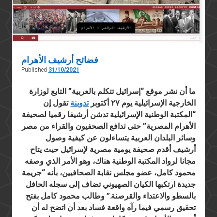
فضائح أرشيف الأهرام
Published
31/10/2021
ما أن نشر موقع
“إسرائيل تتكلم بالعربية” التابع لوزارة
الخارجية الإسرائيلية يوم ٢٧ أكتوبر
تدوينة
تقول إن
“المكتبة الوطنية الإسرائيلية تدشن أرشيفا رقميا لصحيفة
الأهرام المصرية” حتى تدافع الصحفيون والقراء من مصر
وسائر البلدان العربية يتساءلون عن كيفية وصول
أرشيف أقدم صحيفة يومية مصرية لإسرائيل حيث يتاح
مجانا لرواد المكتبة الوطنية هناك، وهو الأمر الذي وصفه
محمود كامل، عضو مجلس نقابة الصحافيين، بأنه “جريمة
جديدة ارتكبها الكيان الصهيوني تضاف إلى سجله الحافل
بالسطو والاعتداء والقرصنة.” وطالب محمود كامل بفتح
تحقيق رسمي فيما رآه واقعة فساد بعد أن اتضح له أن