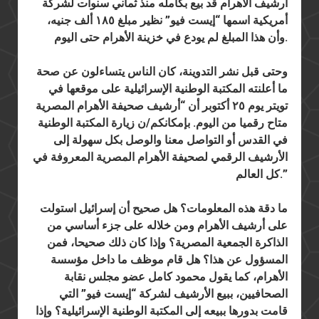
أرشيف الأهرام قد بيع بكامله منذ ثماني سنوات لشركة
أمريكية اسمها “إيست فيو” نظير مبلغ ١٨٥ ألف جنيه،
وأن هذا المبلغ لم يودع في خزينة الأهرام حتى اليوم.
وحتى قبل نشر التدوينة، كان الناس يتساءلون عن صحة
ما أعلنته المكتبة الوطنية الإسرائيلية على موقعها في
تويتر يوم ٢٥ أكتوبر أن “أرشيف صحيفة الأهرام المصرية
متاح رقميا من اليوم. بإمكانكم/ن زيارة المكتبة الوطنية
في القدس أو التواصل معنا والوصل بكل سهولة إلى
الأرشيف الرقمي لصحيفة الأهرام المصرية المعروفة في
كل العالم.”
ما دقة هذه المعلومات؟ هل صحيح أن إسرائيل استولت
على أرشيف الأهرام ومن خلاله على جزء أساسي من
الذاكرة الجمعية المصرية؟ وإذا كان ذلك صحيحا، فمن
المسؤول عن هذا؟ هل قام موظف ما داخل مؤسسة
الأهرام، كما يقول محمود كامل عضو مجلس نقابة
الصحافيين، ببيع الأرشيف لشركة “إيست فيو” التي
قامت بدورها ببيعه إلى المكتبة الوطنية الإسرائيلية؟ وإذا