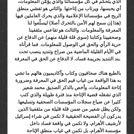
الذي يتحكم في كل مؤسساتنا والذي يؤمّن المعلومات،
أي يحبسها، ويرتاب من إتاحتها. والثاني هو تفشي منطق
الربح في مؤسساتنا الإعلامية والذي يحرك العاملين فيها
(هذا إن سمح لهم الأمن بالتحرك أصلا) ليسلّعوا لنا
المعرفة والمعلومات. والثالث هو تقاعس مثقفينا
وصحفيينا وكتابنا (سوى قلة قليلة منهم) عن الدفاع عن
حرية الرأي والحق في الوصول للمعلومات. فما قرأناه
في الأيام القليلة الماضية من صراخ وتنديد ينصب تحت
بند التنديد بجريمة فساد، لا الدفاع عن الحق في المعرفة.
بالطبع هناك صحافيون وكتاب وأكاديميون هالهم ما تشي
به هذا الواقعة من غياب قيم الحق في المعرفة وضرورة
إتاحة المعلومات، وأخص بالذكر الصديق محمد شعير
الذي تشغله قضية الإتاحة منذ فترة طويلة والذي كتب
كثيرا عن ضياع سجلات المؤسسات الصحفية وتسليعها.
ولكن يظل شعير من ضمن قلة قليلة من مثقفينا الذين
يدركون أن الفضيحة الحقيقية لا تكمن في شراء إسرائيل
لأرشيف الأهرام، ولا تكمن في واقعة فساد داخل
مؤسسة الأهرام، بل تكمن في غياب منطق الإتاحة