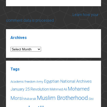
This site uses Akismet to reduce spam.
Learn how your
comment data is processed.
Sidebar
Archives
Archives
Tags
Egyptian National Archives
Academic freedom
Army
Mohamed
January 25 Revolution
Mehmed Ali
Muslim Brotherhood
Morsi
Mubarak
Sisi