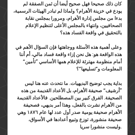
كان ذلك صحيحا فهل صحيح أيضا أن ثمن الصفقة لم
يودع في خزينة الأهرام؟ ولماذا لم تبادر الهيئات الرسمية،
بدءا من مجلس إدارة الأهرام، ومرورا بمجلس نقابة
الصحافيين، وانتهاء بالمجلس الأعلى لتنظيم الإعلام
بالتحقيق في واقعة الفساد هذه؟
وعلى أهمية هذه الأسئلة ووجاهتها فإن السؤال الأهم في
هذه الواقعة هو: هل نحن إزاء واقعة فساد مالي، أم أننا
أمام منظومة مهترئة للإعلام همها الأساسي “تأمين”
المعلومات و”تسليعها”؟
بداية يجب توضيح البديهيات. ما نتحدث عنه هنا ليس
“أرشيف” صحيفة الأهرام، بل الأعداد القديمة من هذه
الصحيفة. الفرق كبير بين المصطلحين. فالأعداد القديمة
من الأهرام نشرت بالفعل، وهذا أمر بديهي، فصحيفة
الأهرام صحيفة يومية صدر أول عدد لها عام ١٨٧٦ وهي
صحيفة منشورة، توزع وتبيع أعدادها في الأسواق،
وليست منشورا سريا.