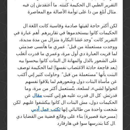
التقرير الطبي ال الحكيمة كتبته. ما أعتقدش إن فيه
مثال أبلغ من دا على توأمة الأصالة مع المعاصرة.
لكن أكتر حاجة لقيتها صادمة وقاسية كانت اللغة ال
الحكيمات كانوا بيستخدموها في تقاريرهم. أهم عبارة في
التقرير كانت “وجد غشا البكارة منزال من مدة مديدة،
ووجدت مستعملة من قبل”. عمري ما هأنسى صدمتي
لما قريت العبارة دي أول مرة، وعمري ما قدرت أتغلب
على الشعور بالذل والمهانة ال البنات كانوا بيحسوا بيه
(بعد فاجعة حادثة الاغتصاب نفسها) لما الحكيمة توصف
البنت بأنها “مستعملة من قبل”. وحاولت كتير إني أكتب
عن مأساة البنات دول وشعورهم لما يلاقوا نفسهم
اتحولوا لشيء، لسلعة، بتُستعمل أكتر من مرة، وما
قدرتش. كل ال قدرت عليه هو إني كتبت
مقال
عن
الحكيمات دول، مش البنات ال كانوا بيكشفوا عليهم. لكن
شجعت واحدة من طالباتي إنها
تكتب عمل أدبي
(مسرحية قصيرة) بناء على وقائع قضية من القضايا دي
ال كنا بندرسها سوا في هارفارد.