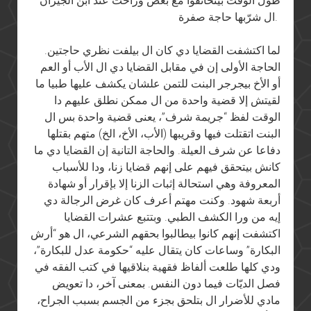
طول الوقت بيتخانقوا مع بعض وراحت عند ابن الجيران
ال شرّبها حاجة صفرة.
لما اكتشفت القضايا دي كان ال بيلفت نظري حاجتين.
الحاجة الأولى إن في مقابل القضايا دي ال الأب أو العم
أو الأخ بيجرجر البنت للتمن علشان يكشف عليها طبيا ما
لقيتش إلا قضية واحدة من ال ممكن نطلق عليهم دا
الوقت لفظ “جريمة شرف”، يعنى قضية واحدة بس ال
البنت اتقتلت فيها وقريبها (الأب، الأخ، الخ) متهم بقتلها
دفاعا عن شرف العيلة. والحاجة التانية إن القضايا دي ما
كانش بيتحقق فيهم على إنهم قضايا زنا، ودا للأسباب
المعروفة وهي استحالة إثبات الزنا إلا بإقرار أو شهادة
أربعة شهود. وكنت مهتم أعرف كان غرض الرجالة دي
إيه من ورا الكشف الطبي. وبتتبع عشرات القضايا
اكتشفت إنهم كانوا بيطالبوا بحقهم الشرعي، ال هو “أرش
البكارة” وساعات كان يتقال عليه “حكومة عدل للبكارة”،
ودي كلها طلعت ألفاظ فقهية بنلاقيها في كتب الفقه في
فصل الديّات فيما دون النفس. بمعنى آخر، دا تعويض
مادي للأضرار ال بتلحق بجزء من الجسم بسبب الجراح،