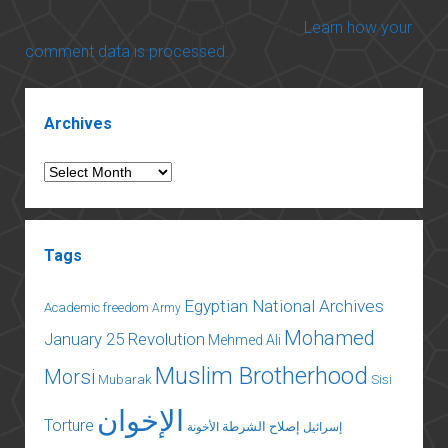
This site uses Akismet to reduce spam.
Learn how your
comment data is processed.
Sidebar
Archives
Archives
Tags
Egyptian National Archives
Academic freedom
Army
Mohamed
January 25 Revolution
Mehmed Ali
Muslim Brotherhood
Morsi
Mubarak
Sisi
الإخوان
Torture
إصلاح الشرطة
إسرائيل
الأخونة