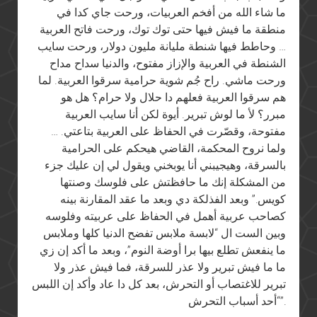
ما شاء الله من أفخم العربيات، ورحت جاي كدا في
منطقة ما فيش فيها حتى توك توك، ورحت فاتح العربية
… وحاطط فيها شنطة مليانة مليون دولار، ورحت سايب
الشنطة في العربية والإزاز مفتوح، والدنيا سداح مداح
ورحت ماشي. راح جُم شوية حرامية سرقوا العربية. لما
هم سرقوا العربية فعلهم دا حلال ولا حرام؟ هل هو
مبرر؟ لأ ما لوش تبرير. أيوة لكن أنا سايب العربية
مفتوحة، وقصّرت في الحفاظ على العربية بتاعتي. …
ولما نروح المحكمة، القاضي هيحكم على الحرامية
بالسرقة، وهيجيبني أنا يوبخني ويقول لي إن عليك جزء
من المشكلة إنك ما حافظتش على فلوسك وصنتها
كويس.” وبعد الفذلكة دي وبعد ما عقد المقارنة بينه
كصاحب عربية أهمل في الحفاظ على عربيته وفلوسه
وبين الست ال “لابسة ملابس تفضح الدنيا كلها وملابس
ما ينفعش تطلع بيها برا أوضة النوم”، وبعد ما أكد إن زي
ما ما فيش تبرير ولا عذر للسرقة، فما فيش عذر ولا
تبرير للاغتصاب أو التحرش، بعد كل دا عاد وأكد إن اللبس
“أحد أسباب التحرش”.