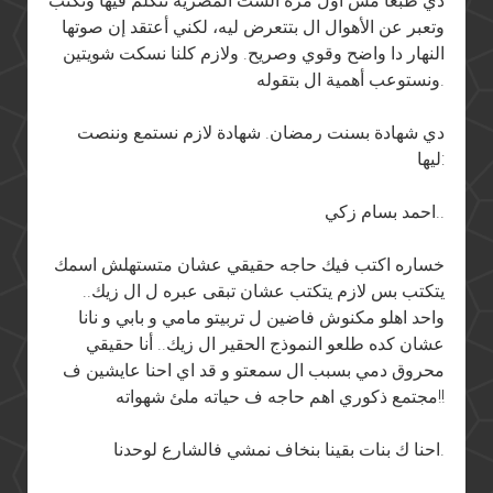
دي طبعا مش أول مرة الست المصرية تتكلم فيها وتكتب
وتعبر عن الأهوال ال بتتعرض ليه، لكني أعتقد إن صوتها
النهار دا واضح وقوي وصريح. ولازم كلنا نسكت شويتين
ونستوعب أهمية ال بتقوله.
دي شهادة بسنت رمضان. شهادة لازم نستمع وننصت
ليها:
احمد بسام زكي..
خساره اكتب فيك حاجه حقيقي عشان متستهلش اسمك
يتكتب بس لازم يتكتب عشان تبقى عبره ل ال زيك..
واحد اهلو مكنوش فاضين ل تربيتو مامي و بابي و نانا
عشان كده طلعو النموذج الحقير ال زيك.. أنا حقيقي
محروق دمي بسبب ال سمعتو و قد اي احنا عايشين ف
مجتمع ذكوري اهم حاجه ف حياته ملئ شهواته!!
احنا ك بنات بقينا بنخاف نمشي فالشارع لوحدنا.