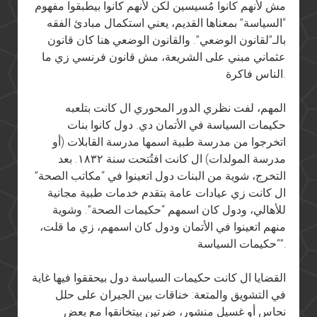
مش لأنهم كانوا مُسيسين لكن لأنهم كانوا بيطبقوا مفهوم
“السياسة” بمعناها القديم، يعني استكمال مبادئ الفقه
بالـ”لقانون الوضعي”. والقانون الوضعي هنا كان قانون
عثماني مبني على الشريعة، مش قانون فرنسي زي ما
الناس فاكرة.
المهم، لفت نظري الدور المحوري ال كانت بتلعبه
حكيمات السياسة في الأتمان دي. دول كانوا بنات
اتخرجوا من مدرسة طبية اسمها مدرسة القابلات (أو
مدرسة المولدات) ال كانت افتُتحت سنة ١٨٣٢. بعد
التخرج، شوية من البنات دول اتعينوا في “مكاتب الصحة”
ال كانت زي عيادات عامة بتقدم خدمات طبية مجانية
للأهالي، ودول كان اسمهم “حكيمات الصحة”. وشوية
منهم اتعينوا في الأتمان ودول كان اسمهم، زي ما قلت،
“حكيمات السياسة”.
القضايا ال كانت حكيمات السياسة دول بيحققوا فيها غاية
في التشويق والمتعة: خناقات بين الجيران على حلل
نحاس أو غسيل منشور، ضرتين بيتخانقوا مع بعض