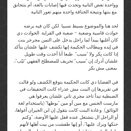
وواحدة تعض التانية وتحدث فيها إصابات بالغة، أم بتتخانق
مع بنتها ونتيجة الخناقة واحدة منهم تعور التانية.
لحد هنا والموضوع بسيط نسبيا. لكن كان فيه برضه
حوادث قاسية وصعبة – صعبة في القراية. الحوادث دي
كان أغلبها بيبدأ لما راجل يدخل على التمن مجرجر بنت
في إيده وبيطالب الحكيمة إنها تكشف عليها علشان يتأكد
إذا كانت بِكر ولا “سيب”. طبعا أنا أخذت وقت طويل
علشان أدرك إن “سيب” تحريف للمصطلح الفقهي “ثيّب”،
بمعنى مش بكر.
في القضايا دي كانت الحكيمة بتوقع الكشف ولو قالت
في تقريرها إن البنت مش عذراء كانت التحقيقات في
الضبطية تبدأ تاخد مجرى تاني علشان يعرفوا هي
مارست الجنس مع مين أو مين “بوظها” (باستخدام لغة
الوثائق). وعادة البنت كانت بتقول إن ابن الجيران أغواها،
أو الراجل ال بتشتغل عنده قفل عليها الأوضة، “وكتم
حنكها وبرك عليها”، أو إنها طفشت من بيت أهلها لأنهم