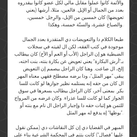
والأئمة كانوا عملوا مقابل مالي لكل عضو كانوا بيقدروه
بعدد من الجمال أو الإبل. فالعين، مثلا، أرشها (يعني
تعويضها) كان خمسين من الإبل، والرِجل: خمسين،
والصباع عشرة، والسنّة خمسة، وهكذا.
طبعا الكلام دا والتعويضات دي المتقدرة بعدد الجمال
موجودة في كتب الفقه، لكن ال لقيته في سجلات
الضبطية هو إن الراجل (الأب أو العم أو الأخ) كان بيطالب
بـ”أرش البكارة” يعني تعويض عن بكارة بنته، بنت اخته،
إلخ، ال ضاعت. وهنا كان الراجل بيصمم إن التعويض
يبقى “مهر المثل”، ودا برضه مصطلح فقهي معناه المهر
ال كان من حقه إنه يستلمه نظير جوازها لو كانت للسا
بكر. بمعنى آخر، كان الراجل بيطالب بسعرها في سوق
الجواز كما لو كانت للسا عذراء. وكان غرضه من المرواح
للتمن هو إثبات حقه دا وإجبار الراجل ال نام مع بنته أو
“بوظها” إه يدفع له مهر المثل.
المبهر في القضايا دي إن كل النقاشات دي (ممكن نقول
عليها “فِصال”) كانت بتتم في المحكمة الشرعية بناء على