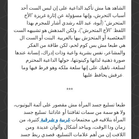
الشاهد هنا مش تأكيد الداعية على إن لبس الست أحد
أسباب التحرش، وإنها مسؤولة عن إثارة غريزة “الأخ
المتحرش” (أيوة، عبد الله رشدي أشار للمجرم بهذا
اللفظ: “الأخ المتحرش”)، ولكن المدهش هو تشبيهه الست
المغتَصبة أو المتحرَش بيها بالعربية. البنت أو الست ال
هي طبعا مش بس كوم لحم، لكن طاقة من الفكر
والمشاعر، نفس بشرية واعية وذات إدراك، إنسانة عندها
صورة ذهنية لذاتها وكينونتها، حولها الداعية المحترم
لسلعة، ناهيك على إنها سلعة ملكه وهو فرط فيها وما
عرفش يحافظ عليها.
***
طبعا تسليع جسد المرأة مش مقصور على أئمة اليوتيوب،
ولا هو سمة من سمات ثقافتنا أو عاداتنا. تسليع جسد
المرأة بنلاقيه في مجتمعات
غربية
و
شرقية
كتيرة، من
زمان ودا الوقت، وبياخد أشكال وألوان عديدة. ومن
اللافت إن من أهم علامات التسليع، قصدي ربط جسد