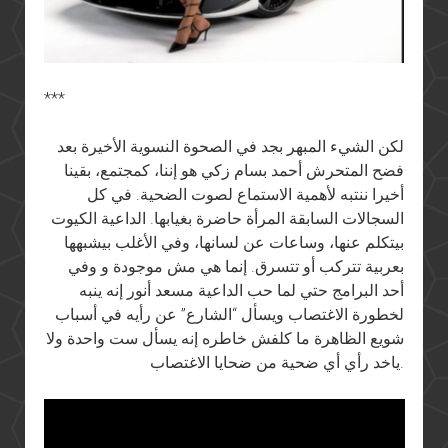
***
لكن الشيء المبهر بجد في الصحوة النسوية الأخيرة بعد
فضح المتحرش أحمد بسام زكي هو إننا، كمجتمع، بقينا
أخيرا ننتبه لأهمية الاستماع لصوت الضحية. في كل
السجالات السابقة المرأة حاضرة بغيابها. الداعية الكيوت
بيتكلم عنها، وساعات عن لسانها، وفي الأغلب بيشبهها
بعربية تتركب أو تتسرق. إنما هي مش موجودة و وفي
أحد البرامج حتي لما حب الداعية مسعد أنور إنه ينبه
لخطورة الاغتصاب ويسأل “الشارع” عن رأيه في أسباب
شويع الظاهرة ما كلفش خاطره إنه يسأل ست واحدة ولا
ياخد رأي أي ضحية من ضحايا الاغتصاب.