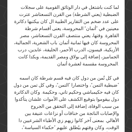
لما كنت باشتغل في دار الوثائق القومية على سجلات
الضبطية (يعني الشرطة) من القرن التسعتاشر عترت
على عدد ضخم من التقارير الطبية ال كان بيكتبها دكاترة
معينين في “أتمان” المحروسة، يعنى أقسام شرطة
القاهرة. وقتها، يعني منتصف القرن التسعتاشر، مصر
المحروسة كان فيها ثمانية أثمان: باب الشعرية، الجمالية،
الأزبكية، قيسون، الدرب الأحمر، الخليفة، عابدين، درب
الجماميز، إضافة إلى بولاق ومصر القديمة، وبكدا كانت
المحروسة مقسمة لعشرة أتمان.
في كل تُمن من دول كان فيه قسم شرطة كان اسمه
“ضبطية التمن”، واختصارا “التمن”، وفي كل تمن من دول
كان فيه حكيمباشي وحكيم تاني، وحكيمة. وكان الدكاترة
دول بيقوموا بتوقيع الكشف على الأموات علشان يتأكدوا
من سبب الوفاة، إضافة إلى التحقق من الجروح
والإصابات الناتجة من خناقات أو نزاعات عنيفة بين
الأهالي. بمعنى آخر كانوا زيهم زي الأطباء الشرعيين دا
الوقت، وكان وقتهم بيُطلق عليهم “حكماء السياسة”،