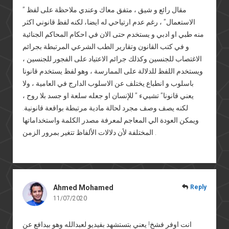
مقال رائع و شيق ، متفق معاك وعندي ملاحظة على لفظ ”
الاستعمال” ، رغم عدم ارتياحي له ايضا، لكنه لفظ قانوني اكثر
منه طبي او ادبي و يستخدم حتى الان في احكام المحاكم الجنائية
و في كتب القانون وتقارير الطب الشرعي المرتبطة بجرائم
الاغتصاب للجنسين وكذلك جرائم الاعتياد على الفجور للجنسين ،
ويستخدم اللفظ للدلالة على الممارسة ، وهو لفظ يستخدم قانونا
باسلوب و انطباع يختلف عن الاسلوب الدارج في العامية ، ولا
يعني قانونا” تشييء ” للإنسان او جعله سلعة او جسد بلا روح ،
لكنه يصف وصف مجرد لحالة مادية مرتبطة بواقعة قانونية.
ويمكن العودة الي المعاجم لمعرفة مصدر الكلمة واستخداماتها
المختلفة لأن دلالات الألفاظ تتغير بمرور الزمن .
Ahmed Mohamed
Reply
11/07/2020
انت اوفر فشخ! يعني بتستشهد بفيديو لعبدالله وهو بيدافع عن