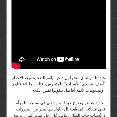
عبد الله رشدي مش أول داعية يلوم الضحية ويجد الأعذار
(آسف، قصدي “الأسباب”) للمتحرش، فالنت مليانة فتاوى
وفيديوهات لأئمة أفاضل بيقولوا نفس الكلام.
الجديد هنا هو وضوح عبد الله رشدي في تسليعه للمرأة.
ففي فذلكته المنطقية ال حاول بيها يميز بين المبررات
والأسباب جاب المثال التالي: أنا راجل غني، عندي عربية