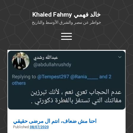
Khaled Fahmy خالد فهمي
خواطر عن مصر والشرق الأوسط والتاريخ
open
menu
twitter
facebook
خلفية شخصية
كتابات أكاديمية
مقالات صحافية
بوستات من فيسبوك
مقابلات في الإعلام
Languages
احنا مش ضعاف، انتم ال مرضى حقيقي
Published
08/07/2020