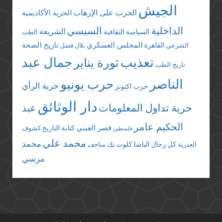
الجيش
الحرب على الإرهاب
الحرية الأكاديمية
الداخلية
السيسي
الشريعة
السياسة الثقافية
الطب
المجلس العسكري
تاريخ الصحة
القاهرة
الشرعي
بلال فضل
تعذيب
جمال عبد
ثورة يناير
تاريخ الطب
الناصر
حرب يونيو
حرية الرأي
حرب اكتوبر
دار الوثائق
حرية تداول المعلومات
عبد
الحكيم عامر
قصر العيني
كتابة التاريخ
كشوف
فلسطين
محمد علي
محمد
كل رجال الباشا
كلوت بك
العذرية
متاحف
مرسي