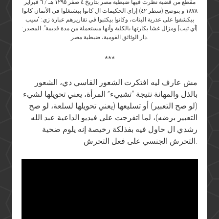
مقطع من قضية نظرت فيها ضبطية مصر بتاريخ ٤ صفر ١٢٩٥ هـ / ٦ فبراير
١٨٧٨ و بتوضح (سطر ٤٢) إزاي الحكيمات ال كانوا بيشتغلوا في الأتمان كانوا
بيكشفوا على عذرية البنات، وكانوا بيكتبوا في تقاريرهم عبارة زي: “سيب
[أي ثيب] ومزال غشا بكارتها بالكلية وأنها مستعملة من مدة قديمة”. المصدر:
دار الوثائق القومية، ضبطية مصر.
***
مش عارف ليه افتكرت الشعور القاسي دي، الشعور
بالذل والمهانة نتيجة “تشييء” المرأة، يعني تحويلها لشيء
(لو صح التعبير) أو تسليعها (يعني تحويلها لسلعة، لو صح
التعبير برضه)، لما اتفرجت على فيديو الداعية عبد الله
رشدي ال حاول فيه بفذلكة رخيصة إنه يلوم ضحية
التحرش الجنسي على فعل التحرش.